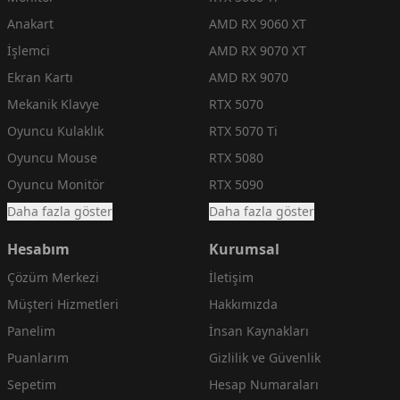
Anakart
AMD RX 9060 XT
İşlemci
AMD RX 9070 XT
Ekran Kartı
AMD RX 9070
Mekanik Klavye
RTX 5070
Oyuncu Kulaklık
RTX 5070 Ti
Oyuncu Mouse
RTX 5080
Oyuncu Monitör
RTX 5090
Daha fazla göster
Daha fazla göster
Hesabım
Kurumsal
Çözüm Merkezi
İletişim
Müşteri Hizmetleri
Hakkımızda
Panelim
İnsan Kaynakları
Puanlarım
Gizlilik ve Güvenlik
Sepetim
Hesap Numaraları