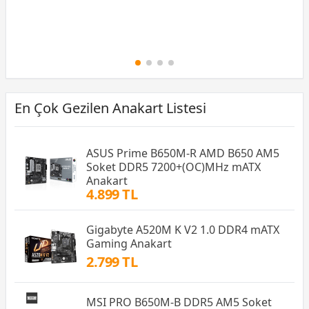
En Çok Gezilen Anakart Listesi
ASUS Prime B650M-R AMD B650 AM5
Soket DDR5 7200+(OC)MHz mATX
Anakart
4.899 TL
Gigabyte A520M K V2 1.0 DDR4 mATX
Gaming Anakart
2.799 TL
MSI PRO B650M-B DDR5 AM5 Soket