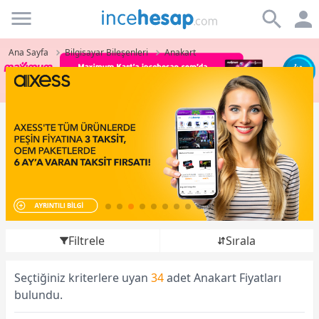
Incehesap
Ana Sayfa
Bilgisayar Bileşenleri
Anakart
Filtrele
Sırala
Seçtiğiniz kriterlere uyan
34
adet Anakart Fiyatları
bulundu.