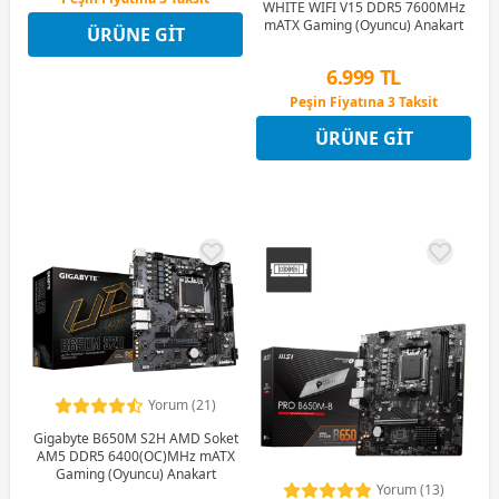
WHITE WIFI V15 DDR5 7600MHz
12 Ay x 1.012 TL taksitle
mATX Gaming (Oyuncu) Anakart
ÜRÜNE GIT
Peşin Fiyatına 3 Taksit
6.999 TL
Peşin Fiyatına 3 Taksit
12 Ay x 823 TL taksitle
ÜRÜNE GIT
Peşin Fiyatına 3 Taksit
Yorum (21)
Gigabyte B650M S2H AMD Soket
AM5 DDR5 6400(OC)MHz mATX
Gaming (Oyuncu) Anakart
Yorum (13)