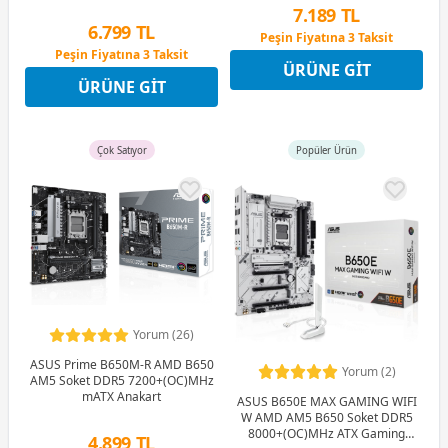
Anakart
7.189 TL
6.799 TL
Peşin Fiyatına 3 Taksit
12 Ay x 846 TL taksitle
Peşin Fiyatına 3 Taksit
ÜRÜNE GIT
Peşin Fiyatına 3 Taksit
12 Ay x 800 TL taksitle
ÜRÜNE GIT
Peşin Fiyatına 3 Taksit
Çok Satıyor
Popüler Ürün
Yorum (26)
ASUS Prime B650M-R AMD B650
Yorum (2)
AM5 Soket DDR5 7200+(OC)MHz
mATX Anakart
ASUS B650E MAX GAMING WIFI
W AMD AM5 B650 Soket DDR5
8000+(OC)MHz ATX Gaming
4.899 TL