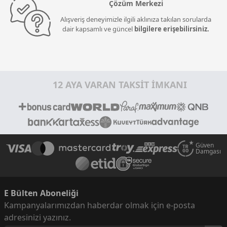
Çözüm Merkezi
Alışveriş deneyimizle ilgili aklınıza takılan sorularda
dair kapsamlı ve güncel
bilgilere erişebilirsiniz.
12 AYA VARAN TAKSİT İMKANI
Güven
Damgası
E Bülten Aboneliği
Kampanyalarımızdan haberdar olmak için e-posta
adresinizi yazınız.