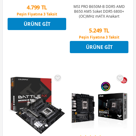
4.799 TL
MSI PRO B650M-B DDR5 AMD
B650 AM5 Soket DDR5 6800+
Peşin Fiyatına 3 Taksit
(OC)MHz mATX Anakart
12 Ay x 565 TL taksitle
ÜRÜNE GIT
Peşin Fiyatına 3 Taksit
5.249 TL
Peşin Fiyatına 3 Taksit
12 Ay x 617 TL taksitle
ÜRÜNE GIT
Peşin Fiyatına 3 Taksit