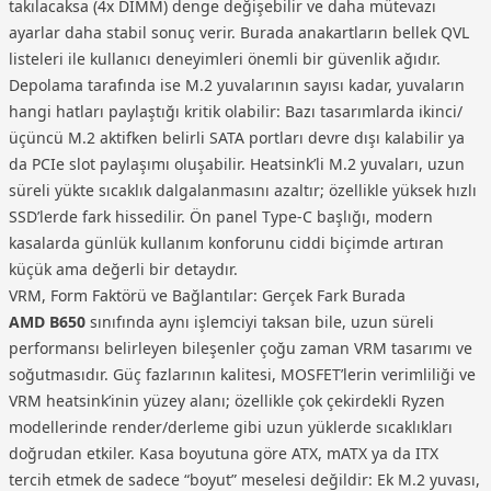
takılacaksa (4x DIMM) denge değişebilir ve daha mütevazı
ayarlar daha stabil sonuç verir. Burada anakartların bellek QVL
listeleri ile kullanıcı deneyimleri önemli bir güvenlik ağıdır.
Depolama tarafında ise M.2 yuvalarının sayısı kadar, yuvaların
hangi hatları paylaştığı kritik olabilir: Bazı tasarımlarda ikinci/
üçüncü M.2 aktifken belirli SATA portları devre dışı kalabilir ya
da PCIe slot paylaşımı oluşabilir. Heatsink’li M.2 yuvaları, uzun
süreli yükte sıcaklık dalgalanmasını azaltır; özellikle yüksek hızlı
SSD’lerde fark hissedilir. Ön panel Type-C başlığı, modern
kasalarda günlük kullanım konforunu ciddi biçimde artıran
küçük ama değerli bir detaydır.
VRM, Form Faktörü ve Bağlantılar: Gerçek Fark Burada
AMD B650
sınıfında aynı işlemciyi taksan bile, uzun süreli
performansı belirleyen bileşenler çoğu zaman VRM tasarımı ve
soğutmasıdır. Güç fazlarının kalitesi, MOSFET’lerin verimliliği ve
VRM heatsink’inin yüzey alanı; özellikle çok çekirdekli Ryzen
modellerinde render/derleme gibi uzun yüklerde sıcaklıkları
doğrudan etkiler. Kasa boyutuna göre ATX, mATX ya da ITX
tercih etmek de sadece “boyut” meselesi değildir: Ek M.2 yuvası,