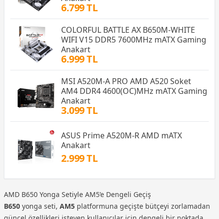
6.799 TL
COLORFUL BATTLE AX B650M-WHITE
WIFI V15 DDR5 7600MHz mATX Gaming
Anakart
6.999 TL
MSI A520M-A PRO AMD A520 Soket
AM4 DDR4 4600(OC)MHz mATX Gaming
Anakart
3.099 TL
ASUS Prime A520M-R AMD mATX
Anakart
2.999 TL
AMD B650 Yonga Setiyle AM5’e Dengeli Geçiş
B650
yonga seti,
AM5
platformuna geçişte bütçeyi zorlamadan
güncel özellikleri isteyen kullanıcılar için dengeli bir noktada