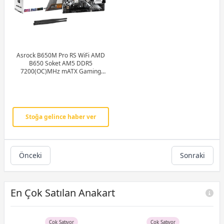
Asrock B650M Pro RS WiFi AMD
B650 Soket AM5 DDR5
7200(OC)MHz mATX Gaming
(Oyuncu) Anakart
Stoğa gelince haber ver
Önceki
Sonraki
En Çok Satılan Anakart
Çok Satıyor
Çok Satıyor