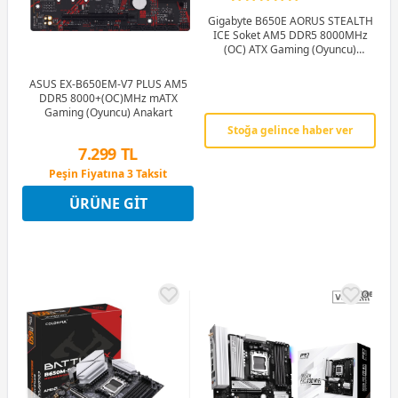
Gigabyte B650E AORUS STEALTH
ICE Soket AM5 DDR5 8000MHz
(OC) ATX Gaming (Oyuncu)
Anakart
ASUS EX-B650EM-V7 PLUS AM5
DDR5 8000+(OC)MHz mATX
Gaming (Oyuncu) Anakart
Stoğa gelince haber ver
7.299 TL
Peşin Fiyatına 3 Taksit
12 Ay x 859 TL taksitle
ÜRÜNE GIT
Peşin Fiyatına 3 Taksit