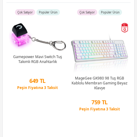
Çok Satıyor
Popüler Ürün
Çok Satıyor
Popüler Ürün
R5
u)
)
Gamepower Mavi Switch Tuş
Takımlı RGB Anahtarlık
Li
MageGee GK980 98 Tuş RGB
649 TL
Kablolu Membran Gaming Beyaz
Peşin Fiyatına 3 Taksit
Klavye
12 Ay x 76 TL taksitle
Peşin Fiyatına 3 Taksit
759 TL
Peşin Fiyatına 3 Taksit
12 Ay x 89 TL taksitle
Peşin Fiyatına 3 Taksit