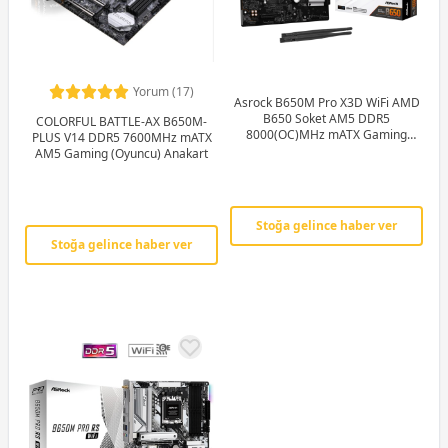
Yorum (17)
Asrock B650M Pro X3D WiFi AMD
B650 Soket AM5 DDR5
COLORFUL BATTLE-AX B650M-
8000(OC)MHz mATX Gaming
PLUS V14 DDR5 7600MHz mATX
(Oyuncu) Anakart
AM5 Gaming (Oyuncu) Anakart
Stoğa gelince haber ver
Stoğa gelince haber ver