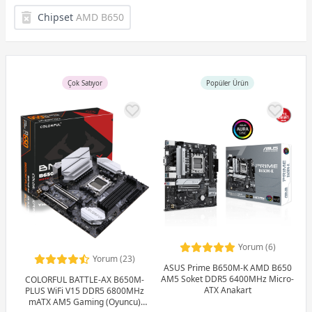
Chipset
AMD B650
Çok Satıyor
Popüler Ürün
Yorum (6)
Yorum (23)
ASUS Prime B650M-K AMD B650
AM5 Soket DDR5 6400MHz Micro-
COLORFUL BATTLE-AX B650M-
ATX Anakart
PLUS WiFi V15 DDR5 6800MHz
mATX AM5 Gaming (Oyuncu)