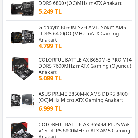
DDR5 6800+(OC)MHz mATX Anakart
5.249 TL
Gigabyte B650M S2H AMD Soket AM5
DDR5 6400(OC)MHz mATX Gaming
Anakart
4.799 TL
COLORFUL BATTLE AX B650M-E PRO V14
DDR5 7600MHz mATX Gaming (Oyuncu)
Anakart
5.089 TL
ASUS PRIME B850M-K AM5 DDR5 8400+
(OC)MHz Micro ATX Gaming Anakart
6.999 TL
COLORFUL BATTLE-AX B650M-PLUS WiFi
V15 DDR5 6800MHz mATX AM5 Gaming
Anakart