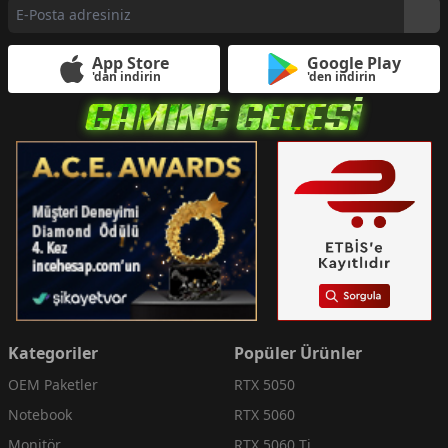
App Store
Google Play
'dan indirin
'den indirin
Kategoriler
Popüler Ürünler
OEM Paketler
RTX 5050
Notebook
RTX 5060
Monitör
RTX 5060 Ti