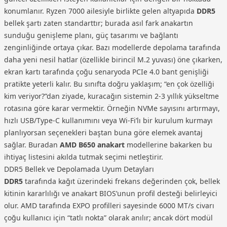
konumlanır. Ryzen 7000 ailesiyle birlikte gelen altyapıda
DDR5
bellek şartı zaten standarttır; burada asıl fark anakartın
sunduğu genişleme planı, güç tasarımı ve bağlantı
zenginliğinde ortaya çıkar. Bazı modellerde depolama tarafında
daha yeni nesil hatlar (özellikle birincil M.2 yuvası) öne çıkarken,
ekran kartı tarafında çoğu senaryoda PCIe 4.0 bant genişliği
pratikte yeterli kalır. Bu sınıfta doğru yaklaşım; “en çok özelliği
kim veriyor?”dan ziyade, kuracağın sistemin 2-3 yıllık yükseltme
rotasına göre karar vermektir. Örneğin NVMe sayısını artırmayı,
hızlı USB/Type-C kullanımını veya Wi-Fi’lı bir kurulum kurmayı
planlıyorsan seçenekleri baştan buna göre elemek avantaj
sağlar. Buradan
AMD B650 anakart
modellerine bakarken bu
ihtiyaç listesini akılda tutmak seçimi netleştirir.
DDR5 Bellek ve Depolamada Uyum Detayları
DDR5
tarafında kağıt üzerindeki frekans değerinden çok, bellek
kitinin kararlılığı ve anakart BIOS’unun profil desteği belirleyici
olur. AMD tarafında EXPO profilleri sayesinde 6000 MT/s civarı
çoğu kullanıcı için “tatlı nokta” olarak anılır; ancak dört modül