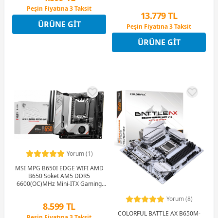
(Oyuncu) Anakart
Peşin Fiyatına 3 Taksit
13.779 TL
12 Ay x 576 TL taksitle
ÜRÜNE GIT
Peşin Fiyatına 3 Taksit
Peşin Fiyatına 3 Taksit
12 Ay x 1.621 TL taksitle
ÜRÜNE GIT
Peşin Fiyatına 3 Taksit
Yorum (1)
MSI MPG B650I EDGE WIFI AMD
B650 Soket AM5 DDR5
6600(OC)MHz Mini-ITX Gaming
(Oyuncu) Anakart
Yorum (8)
8.599 TL
COLORFUL BATTLE AX B650M-
Peşin Fiyatına 3 Taksit