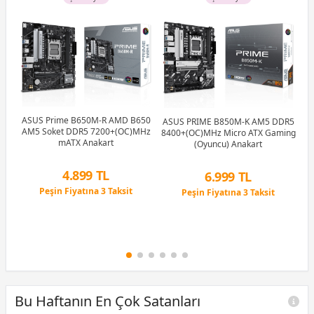
ASUS Prime B650M-R AMD B650
ASUS PRIME B850M-K AM5 DDR5
G
AM5 Soket DDR5 7200+(OC)MHz
8400+(OC)MHz Micro ATX Gaming
mATX Anakart
(Oyuncu) Anakart
I
t
4.899 TL
6.999 TL
ncu
Peşin Fiyatına 3 Taksit
Peşin Fiyatına 3 Taksit
12 Ay x 576 TL taksitle
12 Ay x 823 TL taksitle
Peşin Fiyatına 3 Taksit
Peşin Fiyatına 3 Taksit
Bu Haftanın En Çok Satanları