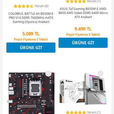
Yorum (1)
Yorum (6)
ASUS Tuf Gaming B650M-E AMD
B650 AM5 Soket DDR5 6400 Micro
COLORFUL BATTLE AX B650M-E
ATX Anakart
PRO V14 DDR5 7600MHz mATX
Gaming (Oyuncu) Anakart
9.499 TL
5.089 TL
Peşin Fiyatına 3 Taksit
12 Ay x 1.117 TL taksitle
Peşin Fiyatına 3 Taksit
ÜRÜNE GIT
Peşin Fiyatına 3 Taksit
12 Ay x 599 TL taksitle
ÜRÜNE GIT
Peşin Fiyatına 3 Taksit
Yorum (1)