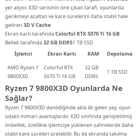
yer alıyor. X3D serisinin öne çıkan tarafı, oyunlarda
gecikmeyi azaltan ve kare sürelerini daha stabil hale
getiren
3D V Cache
Ekran kartı tarafında
Colorful RTX 5070 Ti 16 GB
Bellek tarafında
32 GB DDR5
1 TB SSD
İşlemci
Ekran Kartı
RAM
Depolama
AMD Ryzen 7
Colorful RTX
32 GB
1 TB SSD
9800X3D
5070 Ti 16 GB
DDR5
Ryzen 7 9800X3D Oyunlarda Ne
Sağlar?
Ryzen 7 9800X3D denildiğinde akla ilk gelen şey, oyun
odaklı mimari avantajlardır. X3D sınıfında genişletilmiş
önbellek, özellikle işlemciye yüklenen sahnelerde daha
stabil kare süreleri üretebilir. Bu da ekranda takılma