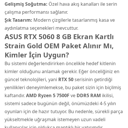
Gelişmiş Soğutma:
Özel hava akış kanalları ile serin
çalışma performansı sağlanır.
Şık Tasarım:
Modern çizgilerle tasarlanmış kasa ve
aydınlatma seçenekleri mevcuttur.
ASUS RTX 5060 8 GB Ekran Kartlı
Strain Gold OEM Paket Alınır Mı,
Kimler İçin Uygun?
Bu sistemi değerlendirirken öncelikle hedef kitlenin
kimler olduğunu anlamak gerekir. Eğer önceliğiniz en
güncel teknolojileri, yani
RTX 50
serisinin getirdiği
yenilikleri deneyimlemekse, bu paket sizin için biçilmiş
kaftandır.
AMD Ryzen 5 7500F
ve
DDR5 RAM
ikilisi,
sistemi sadece bugünün değil, önümüzdeki 4-5 yılın
oyunları için de hazır tutuyor. Bu nedenle, sürekli parça
yükseltmekle uğraşmak istemeyen uzun vadeli
kullanıcılar için oldukça mantıklı bir yatırımdır.