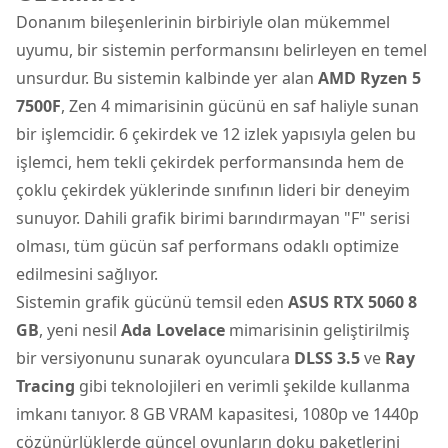
Donanım bileşenlerinin birbiriyle olan mükemmel
uyumu, bir sistemin performansını belirleyen en temel
unsurdur. Bu sistemin kalbinde yer alan
AMD Ryzen 5
7500F
, Zen 4 mimarisinin gücünü en saf haliyle sunan
bir işlemcidir. 6 çekirdek ve 12 izlek yapısıyla gelen bu
işlemci, hem tekli çekirdek performansında hem de
çoklu çekirdek yüklerinde sınıfının lideri bir deneyim
sunuyor. Dahili grafik birimi barındırmayan "F" serisi
olması, tüm gücün saf performans odaklı optimize
edilmesini sağlıyor.
Sistemin grafik gücünü temsil eden
ASUS RTX 5060 8
GB
, yeni nesil
Ada Lovelace
mimarisinin geliştirilmiş
bir versiyonunu sunarak oyunculara
DLSS 3.5
ve
Ray
Tracing
gibi teknolojileri en verimli şekilde kullanma
imkanı tanıyor. 8 GB VRAM kapasitesi, 1080p ve 1440p
çözünürlüklerde güncel oyunların doku paketlerini