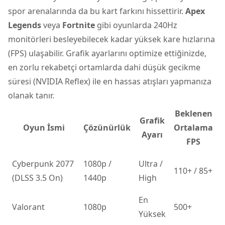
spor arenalarında da bu kart farkını hissettirir.
Apex
Legends
veya
Fortnite
gibi oyunlarda 240Hz
monitörleri besleyebilecek kadar yüksek kare hızlarına
(FPS) ulaşabilir. Grafik ayarlarını optimize ettiğinizde,
en zorlu rekabetçi ortamlarda dahi düşük gecikme
süresi (NVIDIA Reflex) ile en hassas atışları yapmanıza
olanak tanır.
Beklenen
Grafik
Oyun İsmi
Çözünürlük
Ortalama
Ayarı
FPS
Cyberpunk 2077
1080p /
Ultra /
110+ / 85+
(DLSS 3.5 On)
1440p
High
En
Valorant
1080p
500+
Yüksek