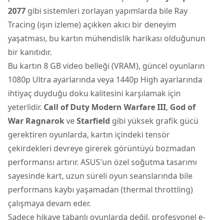
2077
gibi sistemleri zorlayan yapımlarda bile Ray
Tracing (ışın izleme) açıkken akıcı bir deneyim
yaşatması, bu kartın mühendislik harikası olduğunun
bir kanıtıdır.
Bu kartın 8 GB video belleği (VRAM), güncel oyunların
1080p Ultra ayarlarında veya 1440p High ayarlarında
ihtiyaç duyduğu doku kalitesini karşılamak için
yeterlidir.
Call of Duty Modern Warfare III
,
God of
War Ragnarok
ve
Starfield
gibi yüksek grafik gücü
gerektiren oyunlarda, kartın içindeki tensör
çekirdekleri devreye girerek görüntüyü bozmadan
performansı artırır. ASUS'un özel soğutma tasarımı
sayesinde kart, uzun süreli oyun seanslarında bile
performans kaybı yaşamadan (thermal throttling)
çalışmaya devam eder.
Sadece hikaye tabanlı oyunlarda değil, profesyonel e-