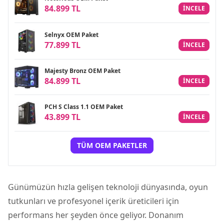
84.899 TL
INCELE
Selnyx OEM Paket
77.899 TL
INCELE
Majesty Bronz OEM Paket
84.899 TL
INCELE
PCH S Class 1.1 OEM Paket
43.899 TL
INCELE
TÜM OEM PAKETLER
Günümüzün hızla gelişen teknoloji dünyasında, oyun
tutkunları ve profesyonel içerik üreticileri için
performans her şeyden önce geliyor. Donanım