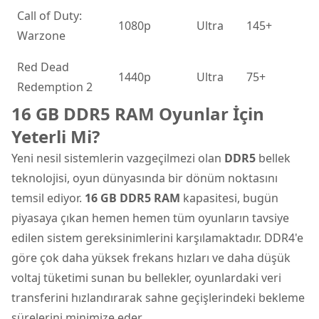
Call of Duty:
1080p
Ultra
145+
Warzone
Red Dead
1440p
Ultra
75+
Redemption 2
16 GB DDR5 RAM Oyunlar İçin
Yeterli Mi?
Yeni nesil sistemlerin vazgeçilmezi olan
DDR5
bellek
teknolojisi, oyun dünyasında bir dönüm noktasını
temsil ediyor.
16 GB DDR5 RAM
kapasitesi, bugün
piyasaya çıkan hemen hemen tüm oyunların tavsiye
edilen sistem gereksinimlerini karşılamaktadır. DDR4'e
göre çok daha yüksek frekans hızları ve daha düşük
voltaj tüketimi sunan bu bellekler, oyunlardaki veri
transferini hızlandırarak sahne geçişlerindeki bekleme
sürelerini minimize eder.