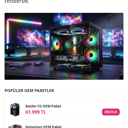
rehberde.
POPÜLER OEM PAKETLER
Raider V2 OEM Paket
61.999 TL
INCELE
Notorious OEM Paket