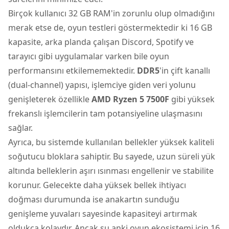
Birçok kullanıcı 32 GB RAM'in zorunlu olup olmadığını
merak etse de, oyun testleri göstermektedir ki 16 GB
kapasite, arka planda çalışan Discord, Spotify ve
tarayıcı gibi uygulamalar varken bile oyun
performansını etkilememektedir.
DDR5
'in çift kanallı
(dual-channel) yapısı, işlemciye giden veri yolunu
genişleterek özellikle
AMD Ryzen 5 7500F
gibi yüksek
frekanslı işlemcilerin tam potansiyeline ulaşmasını
sağlar.
Ayrıca, bu sistemde kullanılan bellekler yüksek kaliteli
soğutucu bloklara sahiptir. Bu sayede, uzun süreli yük
altında belleklerin aşırı ısınması engellenir ve stabilite
korunur. Gelecekte daha yüksek bellek ihtiyacı
doğması durumunda ise anakartın sunduğu
genişleme yuvaları sayesinde kapasiteyi artırmak
oldukça kolaydır. Ancak şu anki oyun ekosistemi için 16