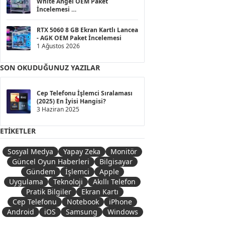
White Angel OEM Paket
İncelemesi
1 Ağustos 2026
RTX 5060 8 GB Ekran Kartlı Lancea
- AGK OEM Paket İncelemesi
1 Ağustos 2026
SON OKUDUĞUNUZ YAZILAR
Cep Telefonu İşlemci Sıralaması
(2025) En İyisi Hangisi?
3 Haziran 2025
ETIKETLER
Sosyal Medya
Yapay Zeka
Monitör
Güncel Oyun Haberleri
Bilgisayar
Gündem
İşlemci
Apple
Uygulama
Teknoloji
Akıllı Telefon
Pratik Bilgiler
Ekran Kartı
Cep Telefonu
Notebook
iPhone
Android
iOS
Samsung
Windows