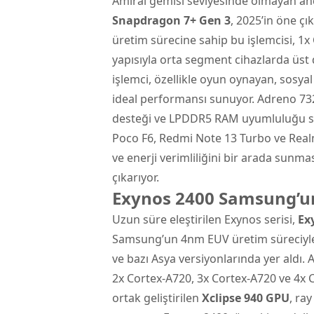
Amiral gemisi seviyesinde olmayan anc
Snapdragon 7+ Gen 3
, 2025’in öne ç
üretim sürecine sahip bu işlemcisi, 1x
yapısıyla orta segment cihazlarda üst
işlemci, özellikle oyun oynayan, sosya
ideal performansı sunuyor. Adreno 73
desteği ve LPDDR5 RAM uyumluluğu saye
Poco F6, Redmi Note 13 Turbo ve Realm
ve enerji verimliliğini bir arada sunmas
çıkarıyor.
Exynos 2400 Samsung’u
Uzun süre eleştirilen Exynos serisi,
Ex
Samsung’un 4nm EUV üretim süreciyle ge
ve bazı Asya versiyonlarında yer aldı.
2x Cortex-A720, 3x Cortex-A720 ve 4x 
ortak geliştirilen
Xclipse 940 GPU
, ra