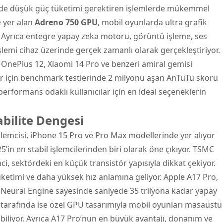
de düşük güç tüketimi gerektiren işlemlerde mükemmel
 yer alan
Adreno 750 GPU
, mobil oyunlarda ultra grafik
. Ayrıca entegre yapay zeka motoru, görüntü işleme, ses
işlemi cihaz üzerinde gerçek zamanlı olarak gerçekleştiriyor.
 OnePlus 12, Xiaomi 14 Pro ve benzeri amiral gemisi
ılar için benchmark testlerinde 2 milyonu aşan AnTuTu skoru
erformans odaklı kullanıcılar için en ideal seçeneklerin
abilite Dengesi
şlemcisi, iPhone 15 Pro ve Pro Max modellerinde yer alıyor
5’in en stabil işlemcilerinden biri olarak öne çıkıyor. TSMC
ci, sektördeki en küçük transistör yapısıyla dikkat çekiyor.
üketimi ve daha yüksek hız anlamına geliyor. Apple A17 Pro,
sil Neural Engine sayesinde saniyede 35 trilyona kadar yapay
ik tarafında ise özel GPU tasarımıyla mobil oyunları masaüstü
abiliyor. Ayrıca A17 Pro’nun en büyük avantajı, donanım ve