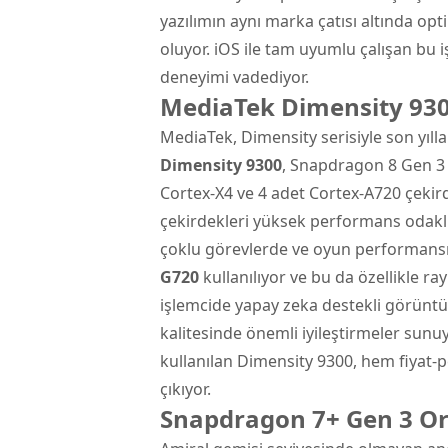
yazılımın aynı marka çatısı altında opt
oluyor. iOS ile tam uyumlu çalışan bu iş
deneyimi vadediyor.
MediaTek Dimensity 930
MediaTek, Dimensity serisiyle son yıllar
Dimensity 9300
, Snapdragon 8 Gen 3 
Cortex-X4 ve 4 adet Cortex-A720 çekir
çekirdekleri yüksek performans odaklı 
çoklu görevlerde ve oyun performansın
G720
kullanılıyor ve bu da özellikle ra
işlemcide yapay zeka destekli görüntü 
kalitesinde önemli iyileştirmeler sunu
kullanılan Dimensity 9300, hem fiya
çıkıyor.
Snapdragon 7+ Gen 3 Ort