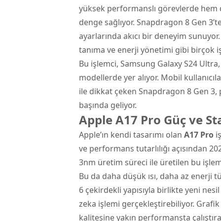
yüksek performanslı görevlerde hem 
denge sağlıyor. Snapdragon 8 Gen 3’te
ayarlarında akıcı bir deneyim sunuyor
tanıma ve enerji yönetimi gibi birçok 
Bu işlemci, Samsung Galaxy S24 Ultra,
modellerde yer alıyor. Mobil kullanıc
ile dikkat çeken Snapdragon 8 Gen 3, p
başında geliyor.
Apple A17 Pro Güç ve St
Apple’ın kendi tasarımı olan
A17 Pro
i
ve performans tutarlılığı açısından 202
3nm üretim süreci ile üretilen bu işlem
Bu da daha düşük ısı, daha az enerji t
6 çekirdekli yapısıyla birlikte yeni ne
zeka işlemi gerçekleştirebiliyor. Graf
kalitesine yakın performansta çalıştır