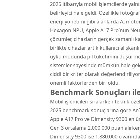
2025 itibarıyla mobil işlemcilerde yal
belirleyici hale geldi. Özellikle fotoğr
enerji yönetimi gibi alanlarda AI motor
Hexagon NPU, Apple A17 Pro’nun Neura
çözümler, cihazların gerçek zamanlı ka
birlikte cihazlar artık kullanıcı alışkan
uyku modunda pil tüketimini düşürme
sistemler sayesinde mümkün hale geldi
ciddi bir kriter olarak değerlendiriliyor
önemli faktörlerden biri oldu.
Benchmark Sonuçları il
Mobil işlemcileri sıralarken teknik öze
2025 benchmark sonuçlarına göre AnT
Apple A17 Pro ve Dimensity 9300 en üs
Gen 3 ortalama 2.000.000 puan alırken,
Dimensity 9300 ise 1.880.000 civarın