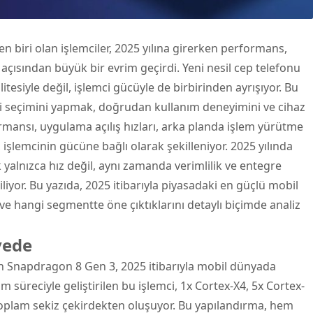
en biri olan işlemciler, 2025 yılına girerken performans,
açısından büyük bir evrim geçirdi. Yeni nesil
cep telefonu
tesiyle değil, işlemci gücüyle de birbirinden ayrışıyor. Bu
mci seçimini yapmak, doğrudan kullanım deneyimini ve cihaz
rmansı, uygulama açılış hızları, arka planda işlem yürütme
r, işlemcinin gücüne bağlı olarak şekilleniyor. 2025 yılında
k yalnızca hız değil, aynı zamanda verimlilik ve entegre
liyor. Bu yazıda, 2025 itibarıyla piyasadaki en güçlü mobil
ini ve hangi segmentte öne çıktıklarını detaylı biçimde analiz
vede
n Snapdragon 8 Gen 3, 2025 itibarıyla mobil dünyada
m süreciyle geliştirilen bu işlemci, 1x Cortex-X4, 5x Cortex-
oplam sekiz çekirdekten oluşuyor. Bu yapılandırma, hem