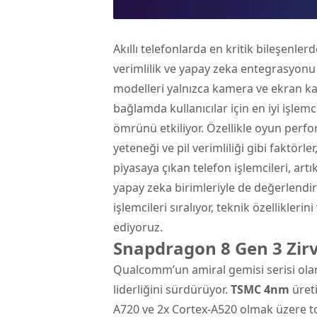
Akıllı telefonlarda
en kritik bileşenlerd
verimlilik ve yapay zeka entegrasyonu 
modelleri yalnızca kamera ve ekran kali
bağlamda kullanıcılar için en iyi işle
ömrünü etkiliyor. Özellikle oyun perfo
yeteneği ve pil verimliliği gibi faktörle
piyasaya çıkan telefon işlemcileri, artı
yapay zeka birimleriyle de değerlendiri
işlemcileri sıralıyor, teknik özellikler
ediyoruz.
Snapdragon 8 Gen 3 Zir
Qualcomm’un amiral gemisi serisi ola
liderliğini sürdürüyor.
TSMC 4nm
üreti
A720 ve 2x Cortex-A520 olmak üzere t