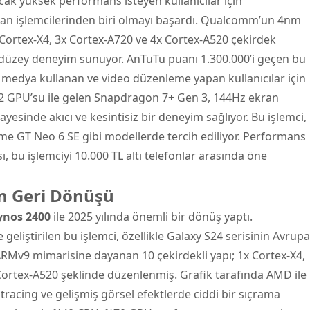
ak yüksek performans isteyen kullanıcılar için
ıkan işlemcilerinden biri olmayı başardı. Qualcomm’un 4nm
 Cortex-X4, 3x Cortex-A720 ve 4x Cortex-A520 çekirdek
 düzey deneyim sunuyor. AnTuTu puanı 1.300.000’i geçen bu
l medya kullanan ve video düzenleme yapan kullanıcılar için
2 GPU’su ile gelen Snapdragon 7+ Gen 3, 144Hz ekran
sinde akıcı ve kesintisiz bir deneyim sağlıyor. Bu işlemci,
e GT Neo 6 SE gibi modellerde tercih ediliyor. Performans
ı, bu işlemciyi 10.000 TL altı telefonlar arasında öne
n Geri Dönüşü
ynos 2400
ile 2025 yılında önemli bir dönüş yaptı.
liştirilen bu işlemci, özellikle Galaxy S24 serisinin Avrupa
 ARMv9 mimarisine dayanan 10 çekirdekli yapı; 1x Cortex-X4,
Cortex-A520 şeklinde düzenlenmiş. Grafik tarafında AMD ile
y tracing ve gelişmiş görsel efektlerde ciddi bir sıçrama