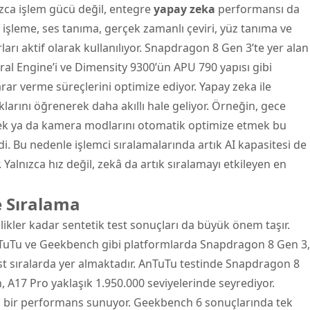
nızca işlem gücü değil, entegre
yapay zeka
performansı da
af işleme, ses tanıma, gerçek zamanlı çeviri, yüz tanıma ve
ları aktif olarak kullanılıyor. Snapdragon 8 Gen 3’te yer alan
l Engine’i ve Dimensity 9300’ün APU 790 yapısı gibi
rar verme süreçlerini optimize ediyor. Yapay zeka ile
lıklarını öğrenerek daha akıllı hale geliyor. Örneğin, gece
k ya da kamera modlarını otomatik optimize etmek bu
. Bu nedenle işlemci sıralamalarında artık AI kapasitesi de
. Yalnızca hız değil, zekâ da artık sıralamayı etkileyen en
e Sıralama
llikler kadar sentetik test sonuçları da büyük önem taşır.
uTu ve Geekbench gibi platformlarda Snapdragon 8 Gen 3,
t sıralarda yer almaktadır. AnTuTu testinde Snapdragon 8
 A17 Pro yaklaşık 1.950.000 seviyelerinde seyrediyor.
da bir performans sunuyor. Geekbench 6 sonuçlarında tek