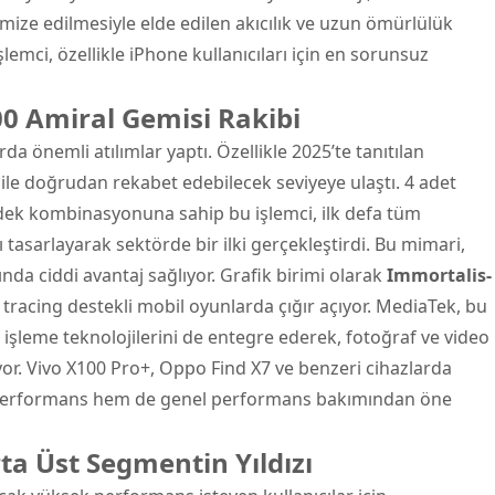
imize edilmesiyle elde edilen akıcılık ve uzun ömürlülük
lemci, özellikle iPhone kullanıcıları için en sorunsuz
0 Amiral Gemisi Rakibi
da önemli atılımlar yaptı. Özellikle 2025’te tanıtılan
ile doğrudan rekabet edebilecek seviyeye ulaştı. 4 adet
dek kombinasyonuna sahip bu işlemci, ilk defa tüm
tasarlayarak sektörde bir ilki gerçekleştirdi. Bu mimari,
da ciddi avantaj sağlıyor. Grafik birimi olarak
Immortalis-
y tracing destekli mobil oyunlarda çığır açıyor. MediaTek, bu
işleme teknolojilerini de entegre ederek, fotoğraf ve video
yor. Vivo X100 Pro+, Oppo Find X7 ve benzeri cihazlarda
t-performans hem de genel performans bakımından öne
a Üst Segmentin Yıldızı