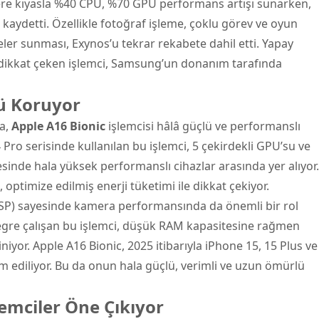
lere kıyasla %40 CPU, %70 GPU performans artışı sunarken,
 kaydetti. Özellikle fotoğraf işleme, çoklu görev ve oyun
eler sunması, Exynos’u tekrar rekabete dahil etti. Yapay
e dikkat çeken işlemci, Samsung’un donanım tarafında
ü Koruyor
da,
Apple A16 Bionic
işlemcisi hâlâ güçlü ve performanslı
 Pro serisinde kullanılan bu işlemci, 5 çekirdekli GPU’su ve
esinde hala yüksek performanslı cihazlar arasında yer alıyor.
optimize edilmiş enerji tüketimi ile dikkat çekiyor.
 (ISP) sayesinde kamera performansında da önemli bir rol
ntegre çalışan bu işlemci, düşük RAM kapasitesine rağmen
iyor. Apple A16 Bionic, 2025 itibarıyla iPhone 15, 15 Plus ve
 ediliyor. Bu da onun hala güçlü, verimli ve uzun ömürlü
lemciler Öne Çıkıyor