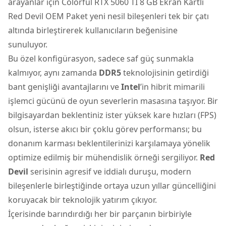
arayanlar için
Colorful RTX 5060 TI 8 GB Ekran Kartlı
Red Devil OEM Paket
yeni nesil bileşenleri tek bir çatı
altında birleştirerek kullanıcıların beğenisine
sunuluyor.
Bu özel konfigürasyon, sadece saf güç sunmakla
kalmıyor, aynı zamanda
DDR5
teknolojisinin getirdiği
bant genişliği avantajlarını ve
Intel
’in hibrit mimarili
işlemci gücünü de oyun severlerin masasına taşıyor. Bir
bilgisayardan beklentiniz ister yüksek kare hızları (FPS)
olsun, isterse akıcı bir çoklu görev performansı; bu
donanım karması beklentilerinizi karşılamaya yönelik
optimize edilmiş bir mühendislik örneği sergiliyor.
Red
Devil
serisinin agresif ve iddialı duruşu, modern
bileşenlerle birleştiğinde ortaya uzun yıllar güncelliğini
koruyacak bir teknolojik yatırım çıkıyor.
İçerisinde barındırdığı her bir parçanın birbiriyle