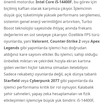
önemli motordur.
Intel Core i5-14400F
, bu görev için
biçilmiş kaftan olarak karşımıza çıkıyor. İşlemcinin
düşük güç tüketimiyle yüksek performans sergilemesi,
sistemin genel enerji verimliliğini artırırken, Turbo
Boost teknolojisi sayesinde ihtiyaç anında frekans
değerlerini en üst seviyeye çıkarıyor. Özellikle FPS türü
oyunlarda, yani
Valorant
,
Counter-Strike 2
veya
Apex
Legends
gibi yapımlarda işlemci hızı doğrudan
aldığınız kare sayısını etkiler. Bu işlemci, sahip olduğu
önbellek miktarı ve çekirdek hızıyla ekran kartına
giden verileri hiçbir takılma olmadan iletebiliyor.
Sadece rekabetçi oyunlarda değil, açık dünya tabanlı
Starfield
veya
Cyberpunk 2077
gibi yapımlarda da
işlemci performansı kritik bir rol oynuyor. Kalabalık
şehir sahneleri, yapay zeka hesaplamaları ve fizik
etkileşimleri işlemciye büyük yük bindirir. i5-14400F,