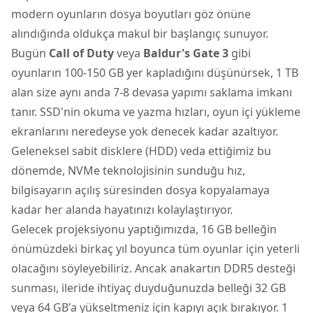
modern oyunların dosya boyutları göz önüne
alındığında oldukça makul bir başlangıç sunuyor.
Bugün
Call of Duty
veya
Baldur's Gate 3
gibi
oyunların 100-150 GB yer kapladığını düşünürsek, 1 TB
alan size aynı anda 7-8 devasa yapımı saklama imkanı
tanır. SSD'nin okuma ve yazma hızları, oyun içi yükleme
ekranlarını neredeyse yok denecek kadar azaltıyor.
Geleneksel sabit disklere (HDD) veda ettiğimiz bu
dönemde, NVMe teknolojisinin sunduğu hız,
bilgisayarın açılış süresinden dosya kopyalamaya
kadar her alanda hayatınızı kolaylaştırıyor.
Gelecek projeksiyonu yaptığımızda, 16 GB belleğin
önümüzdeki birkaç yıl boyunca tüm oyunlar için yeterli
olacağını söyleyebiliriz. Ancak anakartın DDR5 desteği
sunması, ileride ihtiyaç duyduğunuzda belleği 32 GB
veya 64 GB'a yükseltmeniz için kapıyı açık bırakıyor. 1