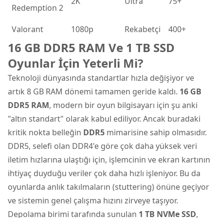
2K
Ultra
75+
Redemption 2
Valorant
1080p
Rekabetçi
400+
16 GB DDR5 RAM Ve 1 TB SSD
Oyunlar İçin Yeterli Mi?
Teknoloji dünyasında standartlar hızla değişiyor ve
artık 8 GB RAM dönemi tamamen geride kaldı.
16 GB
DDR5 RAM
, modern bir oyun bilgisayarı için şu anki
"altın standart" olarak kabul ediliyor. Ancak buradaki
kritik nokta belleğin
DDR5
mimarisine sahip olmasıdır.
DDR5, selefi olan DDR4'e göre çok daha yüksek veri
iletim hızlarına ulaştığı için, işlemcinin ve ekran kartının
ihtiyaç duyduğu veriler çok daha hızlı işleniyor. Bu da
oyunlarda anlık takılmaların (stuttering) önüne geçiyor
ve sistemin genel çalışma hızını zirveye taşıyor.
Depolama birimi tarafında sunulan
1 TB NVMe SSD
,