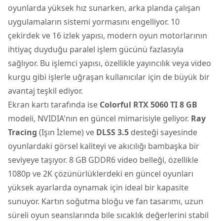
oyunlarda yüksek hız sunarken, arka planda çalışan
uygulamaların sistemi yormasını engelliyor. 10
çekirdek ve 16 izlek yapısı, modern oyun motorlarının
ihtiyaç duyduğu paralel işlem gücünü fazlasıyla
sağlıyor. Bu işlemci yapısı, özellikle yayıncılık veya video
kurgu gibi işlerle uğraşan kullanıcılar için de büyük bir
avantaj teşkil ediyor.
Ekran kartı tarafında ise
Colorful RTX 5060 TI 8 GB
modeli, NVIDIA'nın en güncel mimarisiyle geliyor.
Ray
Tracing
(Işın İzleme) ve
DLSS 3.5
desteği sayesinde
oyunlardaki görsel kaliteyi ve akıcılığı bambaşka bir
seviyeye taşıyor. 8 GB GDDR6 video belleği, özellikle
1080p ve 2K çözünürlüklerdeki en güncel oyunları
yüksek ayarlarda oynamak için ideal bir kapasite
sunuyor. Kartın soğutma bloğu ve fan tasarımı, uzun
süreli oyun seanslarında bile sıcaklık değerlerini stabil