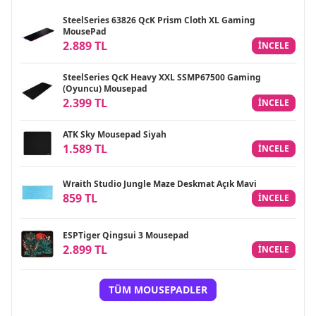
SteelSeries 63826 QcK Prism Cloth XL Gaming
MousePad
2.889 TL
INCELE
SteelSeries QcK Heavy XXL SSMP67500 Gaming
(Oyuncu) Mousepad
2.399 TL
INCELE
ATK Sky Mousepad Siyah
1.589 TL
INCELE
Wraith Studio Jungle Maze Deskmat Açık Mavi
859 TL
INCELE
ESPTiger Qingsui 3 Mousepad
2.899 TL
INCELE
TÜM MOUSEPADLER