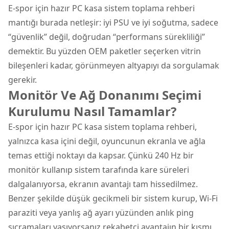
E-spor için hazır PC kasa sistem toplama rehberi
mantığı burada netleşir: iyi PSU ve iyi soğutma, sadece
“güvenlik” değil, doğrudan “performans sürekliliği”
demektir. Bu yüzden OEM paketler seçerken vitrin
bileşenleri kadar, görünmeyen altyapıyı da sorgulamak
gerekir.
Monitör Ve Ağ Donanımı Seçimi
Kurulumu Nasıl Tamamlar?
E-spor için hazır PC kasa sistem toplama rehberi,
yalnızca kasa içini değil, oyuncunun ekranla ve ağla
temas ettiği noktayı da kapsar. Çünkü 240 Hz bir
monitör kullanıp sistem tarafında kare süreleri
dalgalanıyorsa, ekranın avantajı tam hissedilmez.
Benzer şekilde düşük gecikmeli bir sistem kurup, Wi-Fi
paraziti veya yanlış ağ ayarı yüzünden anlık ping
sıçramaları yaşıyorsanız rekabetçi avantajın bir kısmı