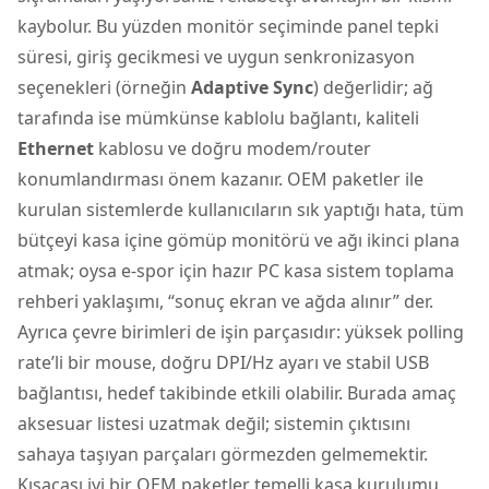
kaybolur. Bu yüzden monitör seçiminde panel tepki
süresi, giriş gecikmesi ve uygun senkronizasyon
seçenekleri (örneğin
Adaptive Sync
) değerlidir; ağ
tarafında ise mümkünse kablolu bağlantı, kaliteli
Ethernet
kablosu ve doğru modem/router
konumlandırması önem kazanır. OEM paketler ile
kurulan sistemlerde kullanıcıların sık yaptığı hata, tüm
bütçeyi kasa içine gömüp monitörü ve ağı ikinci plana
atmak; oysa e-spor için hazır PC kasa sistem toplama
rehberi yaklaşımı, “sonuç ekran ve ağda alınır” der.
Ayrıca çevre birimleri de işin parçasıdır: yüksek polling
rate’li bir mouse, doğru DPI/Hz ayarı ve stabil USB
bağlantısı, hedef takibinde etkili olabilir. Burada amaç
aksesuar listesi uzatmak değil; sistemin çıktısını
sahaya taşıyan parçaları görmezden gelmemektir.
Kısacası iyi bir OEM paketler temelli kasa kurulumu,