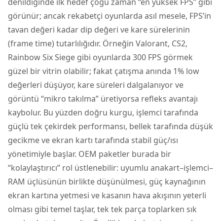
denildiğinde ilk hedef çoğu zaman “en yüksek FPS” gibi
görünür; ancak rekabetçi oyunlarda asıl mesele, FPS’in
tavan değeri kadar dip değeri ve kare sürelerinin
(frame time) tutarlılığıdır. Örneğin Valorant, CS2,
Rainbow Six Siege gibi oyunlarda 300 FPS görmek
güzel bir vitrin olabilir; fakat çatışma anında 1% low
değerleri düşüyor, kare süreleri dalgalanıyor ve
görüntü “mikro takılma” üretiyorsa refleks avantajı
kaybolur. Bu yüzden doğru kurgu, işlemci tarafında
güçlü tek çekirdek performansı, bellek tarafında düşük
gecikme ve ekran kartı tarafında stabil güç/ısı
yönetimiyle başlar. OEM paketler burada bir
“kolaylaştırıcı” rol üstlenebilir: uyumlu anakart–işlemci–
RAM üçlüsünün birlikte düşünülmesi, güç kaynağının
ekran kartına yetmesi ve kasanın hava akışının yeterli
olması gibi temel taşlar, tek tek parça toplarken sık