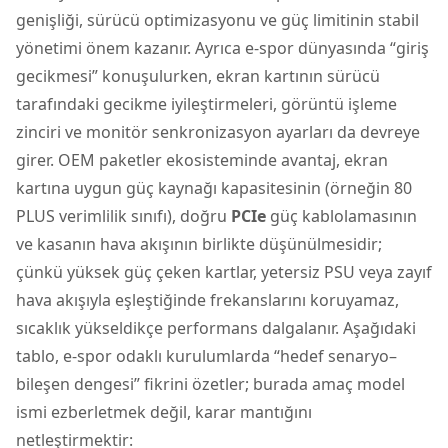
genişliği, sürücü optimizasyonu ve güç limitinin stabil
yönetimi önem kazanır. Ayrıca e-spor dünyasında “giriş
gecikmesi” konuşulurken, ekran kartının sürücü
tarafındaki gecikme iyileştirmeleri, görüntü işleme
zinciri ve monitör senkronizasyon ayarları da devreye
girer. OEM paketler ekosisteminde avantaj, ekran
kartına uygun güç kaynağı kapasitesinin (örneğin 80
PLUS verimlilik sınıfı), doğru
PCIe
güç kablolamasının
ve kasanın hava akışının birlikte düşünülmesidir;
çünkü yüksek güç çeken kartlar, yetersiz PSU veya zayıf
hava akışıyla eşleştiğinde frekanslarını koruyamaz,
sıcaklık yükseldikçe performans dalgalanır. Aşağıdaki
tablo, e-spor odaklı kurulumlarda “hedef senaryo–
bileşen dengesi” fikrini özetler; burada amaç model
ismi ezberletmek değil, karar mantığını
netleştirmektir: