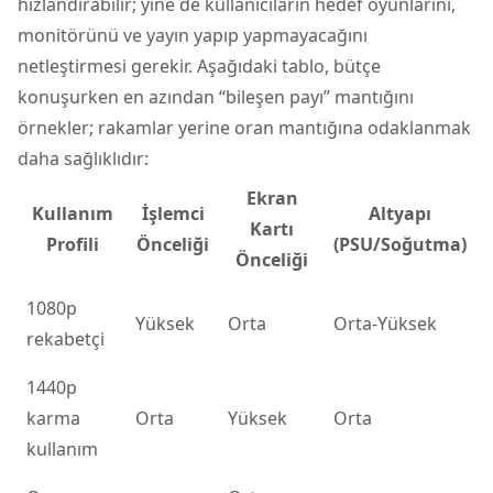
hızlandırabilir; yine de kullanıcıların hedef oyunlarını,
monitörünü ve yayın yapıp yapmayacağını
netleştirmesi gerekir. Aşağıdaki tablo, bütçe
konuşurken en azından “bileşen payı” mantığını
örnekler; rakamlar yerine oran mantığına odaklanmak
daha sağlıklıdır:
Ekran
Kullanım
İşlemci
Altyapı
Kartı
Profili
Önceliği
(PSU/Soğutma)
Önceliği
1080p
Yüksek
Orta
Orta-Yüksek
rekabetçi
1440p
karma
Orta
Yüksek
Orta
kullanım