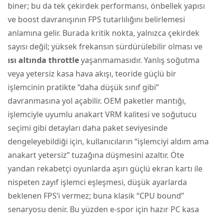
biner; bu da tek çekirdek performansı, önbellek yapısı
ve boost davranışının FPS tutarlılığını belirlemesi
anlamına gelir. Burada kritik nokta, yalnızca çekirdek
sayısı değil; yüksek frekansın sürdürülebilir olması ve
ısı altında throttle
yaşanmamasıdır. Yanlış soğutma
veya yetersiz kasa hava akışı, teoride güçlü bir
işlemcinin pratikte “daha düşük sınıf gibi”
davranmasına yol açabilir. OEM paketler mantığı,
işlemciyle uyumlu anakart VRM kalitesi ve soğutucu
seçimi gibi detayları daha paket seviyesinde
dengeleyebildiği için, kullanıcıların “işlemciyi aldım ama
anakart yetersiz” tuzağına düşmesini azaltır. Öte
yandan rekabetçi oyunlarda aşırı güçlü ekran kartı ile
nispeten zayıf işlemci eşleşmesi, düşük ayarlarda
beklenen FPS’i vermez; buna klasik “CPU bound”
senaryosu denir. Bu yüzden e-spor için hazır PC kasa