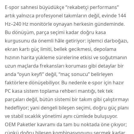
E-spor sahnesi büyüdükçe “rekabetçi performans”
artık yalnızca profesyonel takımların değil, evinde 144
Hz–240 Hz monitörle oynayan herkesin gündeminde.
Bu dönüşüm, parça seçimi kadar doğru kasa
kurgusunu da önemli hâle getiriyor:
işlemci
darboğazı,
ekran kartı güç limiti, bellek gecikmesi, depolama
hızının harita yükleme sürelerine etkisi ve soğutmanın
uzun maçlarda frekansları koruması gibi detaylar bir
anda “oyun keyfi” değil, “maç sonucu” belirleyen
faktörlere dönüşebiliyor. Bu nedenle e-spor için hazır
PC kasa sistem toplama rehberi mantığı, tek tek
parçaları değil, bütün sistemi bir takım gibi çalıştırmayı
hedefliyor; yani dengeli bileşen seçimi, doğru güç planı
ve stabil sıcaklık yönetimi aynı cümlede buluşuyor.
OEM Paketler kavramı da tam bu noktada öne çıkıyor;
çünkü doğru bileşen kombinasyonunu seçmek kadar,