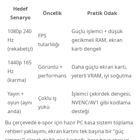
Hedef
Öncelik
Pratik Odak
Senaryo
1080p 240
Güçlü işlemci + düşük
FPS
Hz
gecikmeli RAM, ekran
tutarlılığı
(rekabetçi)
kartı dengeli
1440p 165
Görüntü +
Daha güçlü ekran kartı,
Hz
performans
yeterli VRAM, iyi soğutma
(karma)
Yayın +
İşlemci çekirdek dengesi,
Çoklu iş
oyun (aynı
NVENC/AV1 gibi kodlama
yükü
anda)
desteği
Bu çerçevede e-spor için hazır PC kasa sistem toplama
rehberi yaklaşımı, ekran kartını tek başına bir “güç
simgesi” olarak değil; güç kaynağı, kasa hava akışı ve