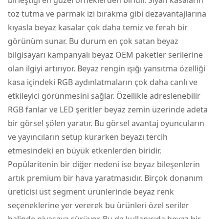
toz tutma ve parmak izi bırakma gibi dezavantajlarına
kıyasla beyaz kasalar çok daha temiz ve ferah bir
görünüm sunar. Bu durum en çok satan beyaz
bilgisayarı kampanyalı beyaz OEM paketler serilerine
olan ilgiyi artırıyor. Beyaz rengin ışığı yansıtma özelliği
kasa içindeki RGB aydınlatmaların çok daha canlı ve
etkileyici görünmesini sağlar. Özellikle adreslenebilir
RGB fanlar ve LED şeritler beyaz zemin üzerinde adeta
bir görsel şölen yaratır. Bu görsel avantaj oyuncuların
ve yayıncıların setup kurarken beyazı tercih
etmesindeki en büyük etkenlerden biridir.
Popülaritenin bir diğer nedeni ise beyaz bileşenlerin
artık premium bir hava yaratmasıdır. Birçok donanım
üreticisi üst segment ürünlerinde beyaz renk
seçeneklerine yer vererek bu ürünleri özel seriler
halinde piyasaya sürüyor. Bu da kullanıcıda beyaz bir