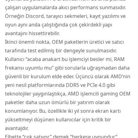
çalışan uygulamalarda akıcı performans sunmasıdır.
Örneğin Discord, tarayıcı sekmeleri, kayıt yazılımı ve
oyun aynı anda çalıştığında çok çekirdekli yapı
avantajını hissettirebilir.
İkinci önemli nokta, OEM paketlerin üretici ve satıcı
tarafında test edilmiş bir dengeyle sunulmasıdır.
Kullanıcı “acaba anakart bu işlemciyi besler mi, RAM
frekansı uyumlu mu” gibi sorularla uğraşmadan daha
güvenli bir kurulum elde eder. Üçüncü olarak AMD’nin
yeni nesil platformlarında DDR5 ve PCIe 4.0 gibi
teknolojiler yaygınlaştıkça, AMD işlemcili gaming OEM
paketler daha uzun ömürlü bir yatırım olarak
konumlanıyor. Bu, özellikle iki yıl sonra ekran kartı
yükseltmeyi düşünen kullanıcılar için kritik bir
avantajdır.
Elbette “çok satıyor” demek “herkese uygundur”