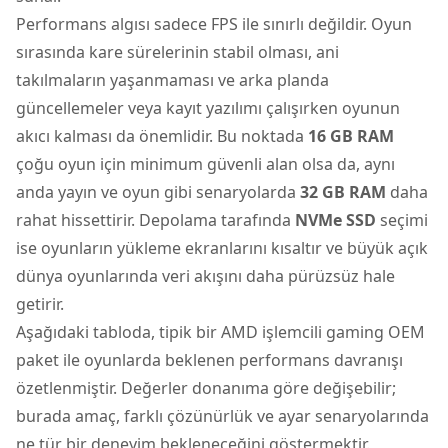
Performans algısı sadece FPS ile sınırlı değildir. Oyun
sırasında kare sürelerinin stabil olması, ani
takılmaların yaşanmaması ve arka planda
güncellemeler veya kayıt yazılımı çalışırken oyunun
akıcı kalması da önemlidir. Bu noktada
16 GB RAM
çoğu oyun için minimum güvenli alan olsa da, aynı
anda yayın ve oyun gibi senaryolarda
32 GB RAM
daha
rahat hissettirir. Depolama tarafında
NVMe SSD
seçimi
ise oyunların yükleme ekranlarını kısaltır ve büyük açık
dünya oyunlarında veri akışını daha pürüzsüz hale
getirir.
Aşağıdaki tabloda, tipik bir AMD işlemcili gaming OEM
paket ile oyunlarda beklenen performans davranışı
özetlenmiştir. Değerler donanıma göre değişebilir;
burada amaç, farklı çözünürlük ve ayar senaryolarında
ne tür bir deneyim bekleneceğini göstermektir.