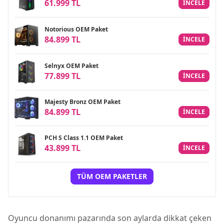
61.999 TL
INCELE
Notorious OEM Paket
84.899 TL
INCELE
Selnyx OEM Paket
77.899 TL
INCELE
Majesty Bronz OEM Paket
84.899 TL
INCELE
PCH S Class 1.1 OEM Paket
43.899 TL
INCELE
TÜM OEM PAKETLER
Oyuncu donanımı pazarında son aylarda dikkat çeken