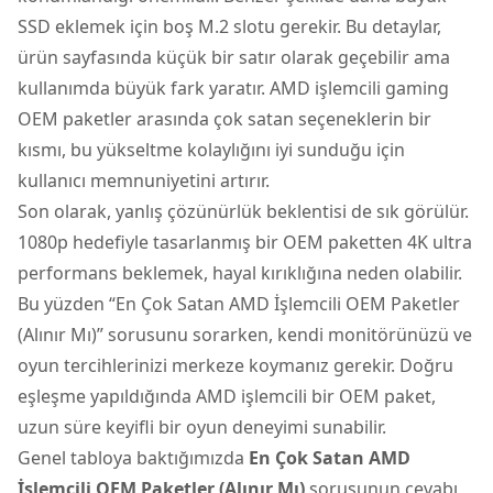
SSD eklemek için boş M.2 slotu gerekir. Bu detaylar,
ürün sayfasında küçük bir satır olarak geçebilir ama
kullanımda büyük fark yaratır. AMD işlemcili gaming
OEM paketler arasında çok satan seçeneklerin bir
kısmı, bu yükseltme kolaylığını iyi sunduğu için
kullanıcı memnuniyetini artırır.
Son olarak, yanlış çözünürlük beklentisi de sık görülür.
1080p hedefiyle tasarlanmış bir OEM paketten 4K ultra
performans beklemek, hayal kırıklığına neden olabilir.
Bu yüzden “En Çok Satan AMD İşlemcili OEM Paketler
(Alınır Mı)” sorusunu sorarken, kendi monitörünüzü ve
oyun tercihlerinizi merkeze koymanız gerekir. Doğru
eşleşme yapıldığında AMD işlemcili bir OEM paket,
uzun süre keyifli bir oyun deneyimi sunabilir.
Genel tabloya baktığımızda
En Çok Satan AMD
İşlemcili OEM Paketler (Alınır Mı)
sorusunun cevabı,