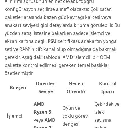
Alınır mı sorusunun en net cevabı, “doğru
konfigürasyon seçilirse alınır” olacaktır. Çok satan
paketler arasında bazen güç kaynağı kalitesi veya
anakart seviyesi gibi detaylarda kırpma görülebilir. Bu
yüzden satış listesine bakarken sadece işlemci ve
ekran kartına değil,
PSU
sertifikası, anakartın yonga
seti ve RAM’in çift kanal olup olmadığına da bakmak
gerekir. Aşağıdaki tabloda, AMD işlemcili bir OEM
pakette kontrol edilmesi gereken temel başlıklar
özetlenmiştir.
Önerilen
Neden
Kontrol
Bileşen
Seviye
Önemli?
İpucu
AMD
Çekirdek ve
Oyun ve
Ryzen 5
izlek
İşlemci
çoklu görev
veya
AMD
sayısına
dengesi
Ryzen 7
bakın