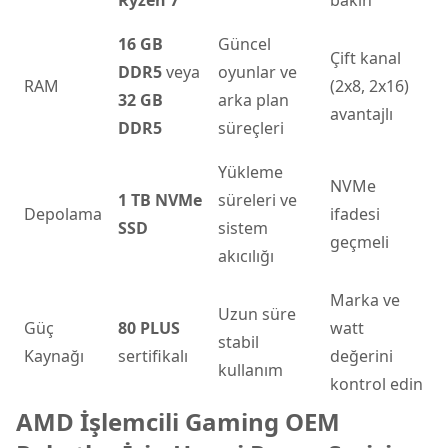
16 GB
Güncel
Çift kanal
DDR5
veya
oyunlar ve
RAM
(2x8, 2x16)
32 GB
arka plan
avantajlı
DDR5
süreçleri
Yükleme
NVMe
1 TB NVMe
süreleri ve
Depolama
ifadesi
SSD
sistem
geçmeli
akıcılığı
Marka ve
Uzun süre
Güç
80 PLUS
watt
stabil
Kaynağı
sertifikalı
değerini
kullanım
kontrol edin
AMD İşlemcili Gaming OEM