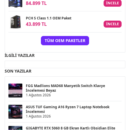
84.899 TL
INCELE
PCH S Class 1.1 OEM Paket
43.899 TL
INCELE
TÜM OEM PAKETLER
İLGILI YAZILAR
SON YAZILAR
FGG Madlions MAD68 Manyetik Switch Klavye
İncelemesi Beyaz
1 Ağustos 2026
ASUS TUF Gaming A16 Ryzen 7 Laptop Notebook
İncelemesi
1 Ağustos 2026
GIGABYTE RTX 5060 8 GB Ekran Kartlı Obsidian Elite