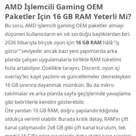
AMD İşlemcili Gaming OEM
Paketler İçin 16 GB RAM Yeterli Mi?
Bu soru, AMD işlemcili gaming OEM paketler almayı
düşünen kullanıcıların en sık sorduğu başlıklardan biri.
2026 itibarıyla birçok oyun için
16 GB RAM
hâlâ “iş
görür” seviyede; ancak bazı yeni yapımlarda arka
planda çalışan uygulamalarla birlikte RAM tüketimi
hızla artabiliyor. Özellikle tarayıcı, Discord, oyun içi
overlay’ler, kayıt yazılımı ve güncellemeler devredeyken
16 GB sınırına dayanmak mümkün. Bu da mikro
takılmalar ve arka planda sayfa geçişlerinde yavaşlama
gibi belirtilerle kendini gösterebilir.
Öte yandan 16 GB RAM, doğru yapılandırıldığında
oldukça verimli olabilir. Burada kritik detay, RAM’in çift
kanal çalışmasıdır. 2x8 GB gibi çift kanal kurulum, tek
modül 16 GB’a göre oyunlarda daha stabil kare süreleri