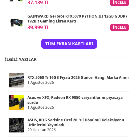
37.139 TL
INCELE
GAINWARD GeForce RTX5070 PYTHON III 12GB GDDR7
192Bit Gaming Ekran Kartı
39.999 TL
INCELE
TÜM EKRAN KARTLARI
İLGILI YAZILAR
RTX 5060 Ti 16GB Fiyatı 2026 Güncel Hangi Marka Alınır
1 Ağustos 2026
Asus ve XFX, Radeon RX 9050 varyantlarını piyasaya
sürdü
1 Ağustos 2026
ASUS, ROG Serisine Özel 20. Yıl Dönümü Koleksiyonu
Ürünlerini Yayınladı
20 Haziran 2026