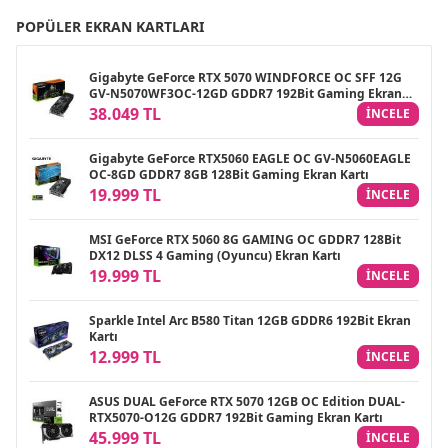
POPÜLER EKRAN KARTLARI
Gigabyte GeForce RTX 5070 WINDFORCE OC SFF 12G
GV-N5070WF3OC-12GD GDDR7 192Bit Gaming Ekran
Kartı
38.049 TL
INCELE
Gigabyte GeForce RTX5060 EAGLE OC GV-N5060EAGLE
OC-8GD GDDR7 8GB 128Bit Gaming Ekran Kartı
19.999 TL
INCELE
MSI GeForce RTX 5060 8G GAMING OC GDDR7 128Bit
DX12 DLSS 4 Gaming (Oyuncu) Ekran Kartı
19.999 TL
INCELE
Sparkle Intel Arc B580 Titan 12GB GDDR6 192Bit Ekran
Kartı
12.999 TL
INCELE
ASUS DUAL GeForce RTX 5070 12GB OC Edition DUAL-
RTX5070-O12G GDDR7 192Bit Gaming Ekran Kartı
45.999 TL
INCELE