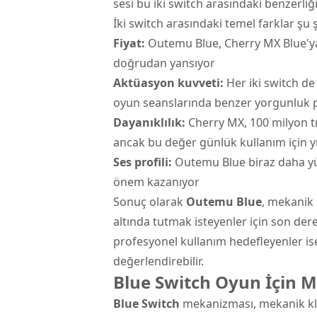
sesi bu iki switch arasındaki benzerliğ
İki switch arasındaki temel farklar şu ş
Fiyat:
Outemu Blue, Cherry MX Blue'ya 
doğrudan yansıyor
Aktüasyon kuvveti:
Her iki switch de
oyun seanslarında benzer yorgunluk p
Dayanıklılık:
Cherry MX, 100 milyon t
ancak bu değer günlük kullanım için yıl
Ses profili:
Outemu Blue biraz daha yük
önem kazanıyor
Sonuç olarak
Outemu Blue
, mekanik 
altında tutmak isteyenler için son der
profesyonel kullanım hedefleyenler ise
değerlendirebilir.
Blue Switch Oyun İçin M
Blue Switch
mekanizması, mekanik klav