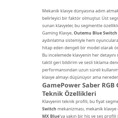
Mekanik klavye
dünyasına adım atmak 
belirleyici bir faktör olmuştur. Üst se
sunan klavyeler, bu segmentte özellikl
Gaming Klavye
,
Outemu Blue Switch
aydınlatma sistemiyle hem oyuncular
hitap eden dengeli bir model olarak ön
Bu incelemede klavyenin her detayını 
taktil geri bildirim ve sesli tıklama d
performansından uzun süreli kullanım
klavye almayı düşünüyor ama nereden 
GamePower Saber RGB 
Teknik Özellikleri
Klavyenin teknik profili, bu fiyat seg
Switch
mekanizması, mekanik klavye d
MX Blue
'ya yakın bir his ve ses profi