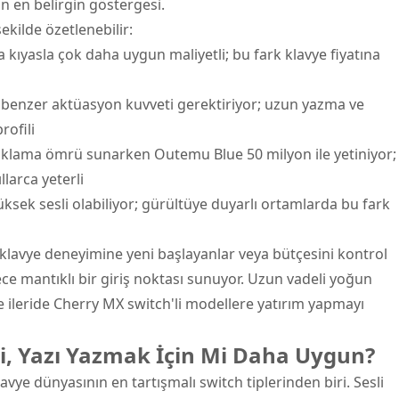
in en belirgin göstergesi.
ekilde özetlenebilir:
kıyasla çok daha uygun maliyetli; bu fark klavye fiyatına
 benzer aktüasyon kuvveti gerektiriyor; uzun yazma ve
rofili
ıklama ömrü sunarken Outemu Blue 50 milyon ile yetiniyor;
larca yeterli
sek sesli olabiliyor; gürültüye duyarlı ortamlarda bu fark
klavye deneyimine yeni başlayanlar veya bütçesini kontrol
ece mantıklı bir giriş noktası sunuyor. Uzun vadeli yoğun
 ileride Cherry MX switch'li modellere yatırım yapmayı
i, Yazı Yazmak İçin Mi Daha Uygun?
ye dünyasının en tartışmalı switch tiplerinden biri. Sesli