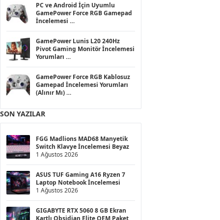
PC ve Android İçin Uyumlu
GamePower Force RGB Gamepad
İncelemesi
7 Kasım 2025
GamePower Lunis L20 240Hz
Pivot Gaming Monitör İncelemesi
Yorumları
16 Ekim 2025
GamePower Force RGB Kablosuz
Gamepad İncelemesi Yorumları
(Alınır Mı)
16 Ekim 2025
SON YAZILAR
FGG Madlions MAD68 Manyetik
Switch Klavye İncelemesi Beyaz
1 Ağustos 2026
ASUS TUF Gaming A16 Ryzen 7
Laptop Notebook İncelemesi
1 Ağustos 2026
GIGABYTE RTX 5060 8 GB Ekran
Kartlı Obsidian Elite OEM Paket