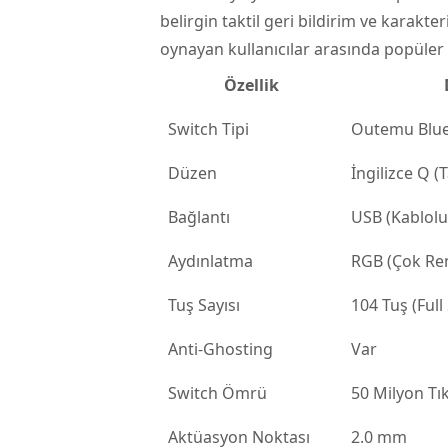
belirgin taktil geri bildirim ve karakter
oynayan kullanıcılar arasında popüler k
Özellik
Switch Tipi
Outemu Blue
Düzen
İngilizce Q 
Bağlantı
USB (Kablolu
Aydınlatma
RGB (Çok Ren
Tuş Sayısı
104 Tuş (Full 
Anti-Ghosting
Var
Switch Ömrü
50 Milyon Tı
Aktüasyon Noktası
2.0 mm