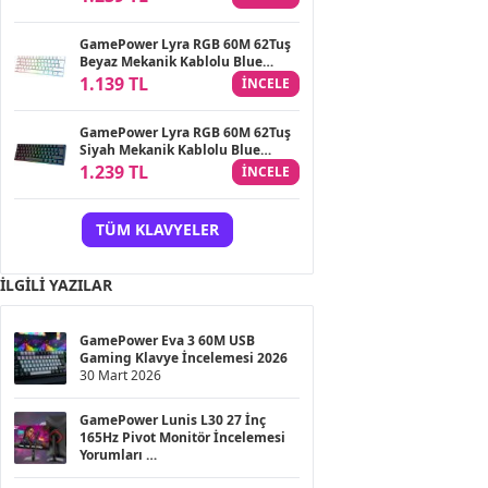
GamePower Lyra RGB 60M 62Tuş
Beyaz Mekanik Kablolu Blue
Switch Klavye - 3 Yıl Garantili
1.139 TL
INCELE
GamePower Lyra RGB 60M 62Tuş
Siyah Mekanik Kablolu Blue
Switch Klavye - 3 Yıl Garantili
1.239 TL
INCELE
TÜM KLAVYELER
İLGILI YAZILAR
GamePower Eva 3 60M USB
Gaming Klavye İncelemesi 2026
30 Mart 2026
GamePower Lunis L30 27 İnç
165Hz Pivot Monitör İncelemesi
Yorumları
25 Kasım 2025