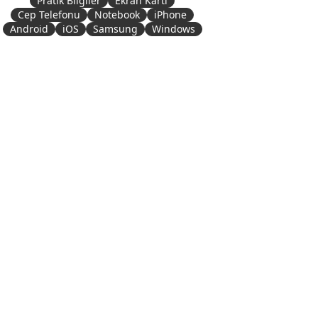
Pratik Bilgiler
Ekran Kartı
Cep Telefonu
Notebook
iPhone
Android
iOS
Samsung
Windows