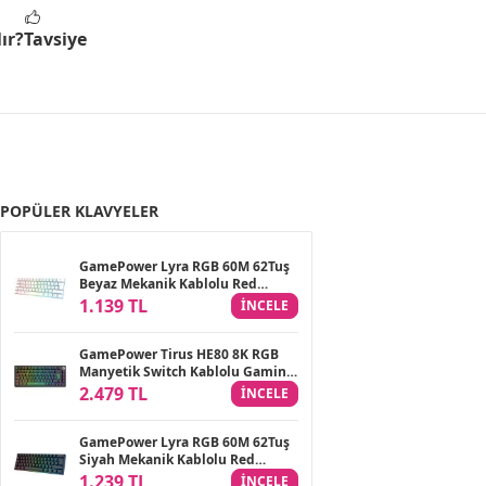
ır?
Tavsiye
POPÜLER KLAVYELER
GamePower Lyra RGB 60M 62Tuş
Beyaz Mekanik Kablolu Red
Switch Klavye - 3 Yıl Garantili
1.139 TL
INCELE
GamePower Tirus HE80 8K RGB
Manyetik Switch Kablolu Gaming
Klavye
2.479 TL
INCELE
GamePower Lyra RGB 60M 62Tuş
Siyah Mekanik Kablolu Red
Switch Klavye - 3 Yıl Garantili
1.239 TL
INCELE