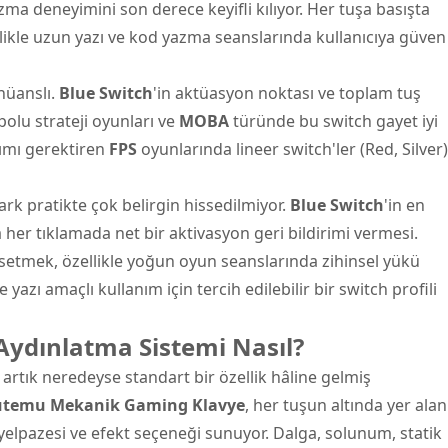
 yazma deneyimini son derece keyifli kılıyor. Her tuşa basışta
ellikle uzun yazı ve kod yazma seanslarında kullanıcıya güven
nüanslı.
Blue Switch
'in aktüasyon noktası ve toplam tuş
olu strateji oyunları ve
MOBA
türünde bu switch gayet iyi
asımı gerektiren
FPS
oyunlarında lineer switch'ler (Red, Silver)
ark pratikte çok belirgin hissedilmiyor.
Blue Switch
'in en
a her tıklamada net bir aktivasyon geri bildirimi vermesi.
setmek, özellikle yoğun oyun seanslarında zihinsel yükü
azı amaçlı kullanım için tercih edilebilir bir switch profili
ydınlatma Sistemi Nasıl?
artık neredeyse standart bir özellik hâline gelmiş
temu Mekanik Gaming Klavye
, her tuşun altında yer alan
yelpazesi ve efekt seçeneği sunuyor. Dalga, solunum, statik