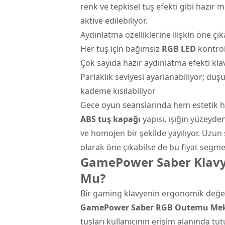
renk ve tepkisel tuş efekti gibi hazı
aktive edilebiliyor.
Aydınlatma özelliklerine ilişkin öne çı
Her tuş için bağımsız
RGB LED
kontrol
Çok sayıda hazır aydınlatma efekti klav
Parlaklık seviyesi ayarlanabiliyor; d
kademe kısılabiliyor
Gece oyun seanslarında hem estetik he
ABS tuş kapağı
yapısı, ışığın yüzeyden
ve homojen bir şekilde yayılıyor. Uzun
olarak öne çıkabilse de bu fiyat segm
GamePower Saber Klavye
Mu?
Bir gaming klavyenin ergonomik değerle
GamePower Saber RGB Outemu Mek
tuşları kullanıcının erişim alanında tu