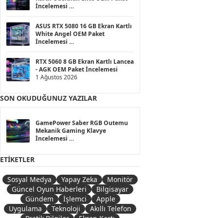
İncelemesi
1 Ağustos 2026
ASUS RTX 5080 16 GB Ekran Kartlı
White Angel OEM Paket
İncelemesi
1 Ağustos 2026
RTX 5060 8 GB Ekran Kartlı Lancea
- AGK OEM Paket İncelemesi
1 Ağustos 2026
SON OKUDUĞUNUZ YAZILAR
GamePower Saber RGB Outemu
Mekanik Gaming Klavye
İncelemesi
30 Mart 2026
ETIKETLER
Sosyal Medya
Yapay Zeka
Monitör
Güncel Oyun Haberleri
Bilgisayar
Gündem
İşlemci
Apple
Uygulama
Teknoloji
Akıllı Telefon