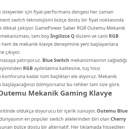
isteyenler için fiyat-performans dengesi her zaman
gment switch teknolojisini bütçe dostu bir fiyat noktasında
e dikkat çekiyor.
GamePower Saber RGB Outemu Mekanik
mekanizması, tam boy
İngilizce Q
düzeni ve canlı
RGB
a hem de mekanik klavye deneyimine yeni başlayanlara
e çıkıyor.
masaya yatırıyoruz.
Blue Switch
mekanizmasının sağladığı
eneyiminden
RGB
aydınlatma kalitesine, tuş hissi
 konforuna kadar tüm başlıkları ele alıyoruz. Mekanik
başlayacağınızı bilmiyorsanız bu rehber tam size göre.
Outemu Mekanik Gaming Klavye
mentinde oldukça doyurucu bir içerik sunuyor.
Outemu Blue
ünyasının en popüler switch ailelerinden biri olan
Cherry
li sunan bütçe dostu bir alternatif. Her tıklamada hissedilen