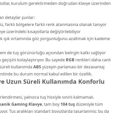
r modlar, kurulum gerektirmeden doğrudan klavye üzerinden
kan detaylar şunlar:
ü, farklı bölgelere farklı renk atanmasına olanak tanıyor
ye üzerindeki kısayollarla değiştirilebiliyor
üşük ışık ortamında göz yorgunluğunu azaltmak için kademe
m de tuş görünürlüğü açısından belirgin katkı sağlıyor
 geçişini kolaylaştırıyor. Bu sayede
RGB
renkleri daha canlı
 süreli kullanımda
ABS
yüzeyin parlaması bir dezavantaj
entinde bu durum normal kabul edilen bir özellik.
 Uzun Süreli Kullanımda Konforlu
ndirmesi, yalnızca tuş hissiyle sınırlı kalmamalı.
anik Gaming Klavye
, tam boy
104 tuş
düzeniyle tüm
tuyor. Tuş aralıkları standart boyutlarda tasarlanmış; bu da