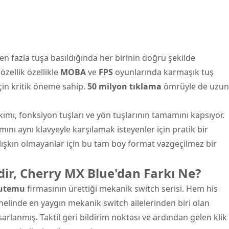
en fazla tuşa basıldığında her birinin doğru şekilde
özellik özellikle
MOBA
ve
FPS
oyunlarında karmaşık tuş
in kritik öneme sahip.
50 milyon tıklama
ömrüyle de uzun
kımı, fonksiyon tuşları ve yön tuşlarının tamamını kapsıyor.
ını aynı klavyeyle karşılamak isteyenler için pratik bir
lışkın olmayanlar için bu tam boy format vazgeçilmez bir
ir, Cherry MX Blue'dan Farkı Ne?
utemu
firmasının ürettiği mekanik switch serisi. Hem his
nelinde en yaygın mekanik switch ailelerinden biri olan
arlanmış. Taktil geri bildirim noktası ve ardından gelen klik