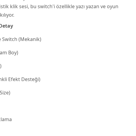
istik klik sesi, bu switch'i özellikle yazı yazan ve oyun
ılıyor.
Detay
 Switch (Mekanik)
(Tam Boy)
)
kli Efekt Desteği)
Size)
klama