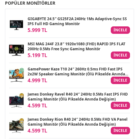
POPÜLER MONITÖRLER
GIGABYTE 24.5″ GS25F2A 240Hz 1Ms Adaptive-Sync SS
IPS Full HD Gaming Monitör
5.999 TL
INCELE
MSI MAG 244F 23.8″ 1920x1080 (FHD) RAPID IPS FLAT
200Hz 0.5Ms Free Sync Gaming Monitör
5.199 TL
INCELE
GamePower Kaze T10 24″ 260Hz 0.5ms FHD Fast IPS
2x2W Speaker Gaming Monitör (Ölü Pikselde Anında
Değişim)
4.999 TL
INCELE
James Donkey Ravel R40 24″ 240Hz 0.5Ms Fast IPS FHD
Gaming Monitör (Ölü Pikselde Anında Değişim)
4.599 TL
INCELE
James Donkey Rion R40 24″ 240Hz 0.5Ms FHD VA Panel
Gaming Monitör (Ölü Pikselde Anında Değişim)
4.599 TL
INCELE