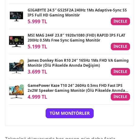
GIGABYTE 24.5″ GS25F2A 240Hz 1Ms Adaptive-Sync SS
IPS Full HD Gaming Monitör
5.999 TL
INCELE
MSI MAG 244F 23.8″ 1920x1080 (FHD) RAPID IPS FLAT
200Hz 0.5Ms Free Sync Gaming Monitör
5.199 TL
INCELE
James Donkey Rion R10 24″ 165Hz 1Ms FHD VA Gaming
Monitör (Ölü Pikselde Anında Değişim)
3.699 TL
INCELE
GamePower Kaze T10 24″ 260Hz 0.5ms FHD Fast IPS
2x2W Speaker Gaming Monitör (Ölü Pikselde Anında
Değişim)
4.999 TL
INCELE
TÜM MONITÖRLER
Teknoloji dünyasında her geçen gün daha fazla