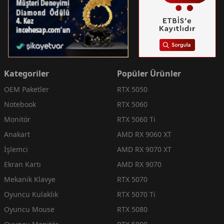
Kategoriler
Popüler Ürünler
OEM Paketler
RTX 5050
Notebook
RTX 5060
Monitör
RTX 5060 Ti
Anakart
AMD RX 9060 XT
İşlemci
AMD RX 9070 XT
Ekran Kartı
AMD RX 9070
Mekanik Klavye
RTX 5070
Oyuncu Kulaklık
RTX 5070 Ti
Oyuncu Mouse
RTX 5080