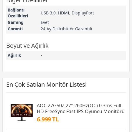
Diğer Özellikler
Bağlantı
USB 3.0, HDMI, DisplayPort
Özellikleri
Gaming
Evet
Garanti
24 Ay Distribütör Garantili
Boyut ve Ağırlık
Ağırlık
-
En Çok Satılan Monitör Listesi
AOC 27G50Z 27″ 260Hz(OC) 0.3ms Full
HD FreeSync Fast IPS Oyuncu Monitörü
6.999 TL