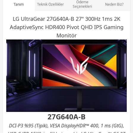
Ödeme
Tanım
Teknik Özellikler
Neden Biz?
Seçenekleri
LG UltraGear 27G640A-B 27" 300Hz 1ms 2K
AdaptiveSync HDR400 Pivot QHD IPS
Gaming
Monitör
27G640A-B
DCI-P3 %95 (Tipik), VESA DisplayHDR™ 400, 1 ms (GtG),