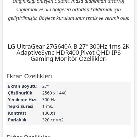
Dağınıklığı önleyen L stant, masa alanından tasarruf
sağlamak ve ölü bölgeleri ortadan kaldırmak için
geliştirilmiştir. Böylece kurulumunuz temiz ve verimli olur.
LG UltraGear 27G640A-B 27″ 300Hz 1ms 2K
AdaptiveSync HDR400 Pivot QHD IPS
Gaming Monitör Özellikleri
Ekran Özellikleri
Ekran Boyutu
27"
Çözünürlük
2560 x 1440
Yenileme Hızı
300 Hz
Tepki Süresi
1 ms.
Kontrast
1300:1
Parlaklık
320 cd/m2