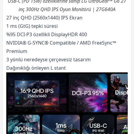
USB-C (PD 15W) özelliklerine sahip LG UltraGear™ G6 27
inç 300Hz QHD IPS Oyun Monitörü | 27G640A
27 inç QHD (2560x1440) IPS Ekran
1 ms (GtG) tepki süresi
%95 DCI-P3 özellikli DisplayHDR 400
NVIDIA® G-SYNC® Compatible / AMD FreeSync™
Premium
3 yönlü neredeyse çerçevesiz tasarım
Dağınıklığı önleyen L stant