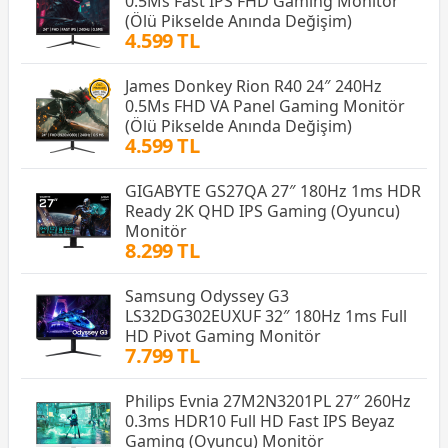
0.5Ms Fast IPS FHD Gaming Monitör
(Ölü Pikselde Anında Değişim)
4.599 TL
James Donkey Rion R40 24″ 240Hz
0.5Ms FHD VA Panel Gaming Monitör
(Ölü Pikselde Anında Değişim)
4.599 TL
GIGABYTE GS27QA 27″ 180Hz 1ms HDR
Ready 2K QHD IPS Gaming (Oyuncu)
Monitör
8.299 TL
Samsung Odyssey G3
LS32DG302EUXUF 32″ 180Hz 1ms Full
HD Pivot Gaming Monitör
7.799 TL
Philips Evnia 27M2N3201PL 27″ 260Hz
0.3ms HDR10 Full HD Fast IPS Beyaz
Gaming (Oyuncu) Monitör