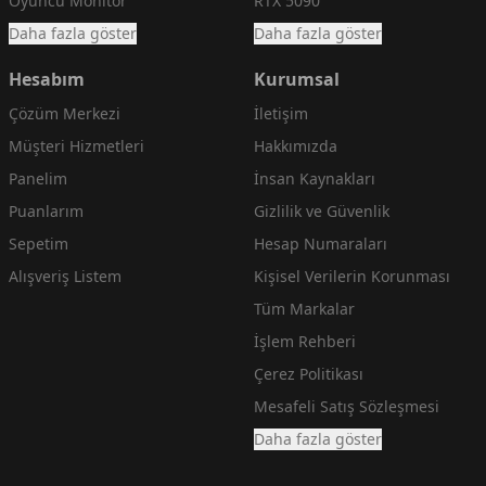
Oyuncu Monitör
RTX 5090
Daha fazla göster
Daha fazla göster
Hesabım
Kurumsal
Çözüm Merkezi
İletişim
Müşteri Hizmetleri
Hakkımızda
Panelim
İnsan Kaynakları
Puanlarım
Gizlilik ve Güvenlik
Sepetim
Hesap Numaraları
Alışveriş Listem
Kişisel Verilerin Korunması
Tüm Markalar
İşlem Rehberi
Çerez Politikası
Mesafeli Satış Sözleşmesi
Daha fazla göster