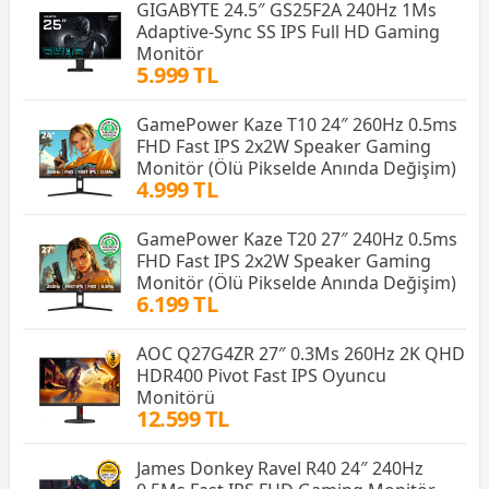
GIGABYTE 24.5″ GS25F2A 240Hz 1Ms
Adaptive-Sync SS IPS Full HD Gaming
Monitör
5.999 TL
GamePower Kaze T10 24″ 260Hz 0.5ms
FHD Fast IPS 2x2W Speaker Gaming
Monitör (Ölü Pikselde Anında Değişim)
4.999 TL
GamePower Kaze T20 27″ 240Hz 0.5ms
FHD Fast IPS 2x2W Speaker Gaming
Monitör (Ölü Pikselde Anında Değişim)
6.199 TL
AOC Q27G4ZR 27″ 0.3Ms 260Hz 2K QHD
HDR400 Pivot Fast IPS Oyuncu
Monitörü
12.599 TL
James Donkey Ravel R40 24″ 240Hz