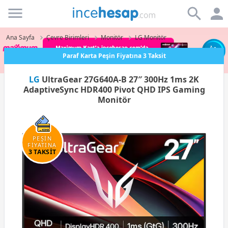
Incehesap
Ana Sayfa
Çevre Birimleri
Monitör
LG Monitör
Paraf Karta Peşin Fiyatına 3 Taksit
LG
UltraGear 27G640A-B 27″ 300Hz 1ms 2K
AdaptiveSync HDR400 Pivot QHD IPS Gaming
Monitör
PEŞİN
FİYATINA
3 TAKSİT