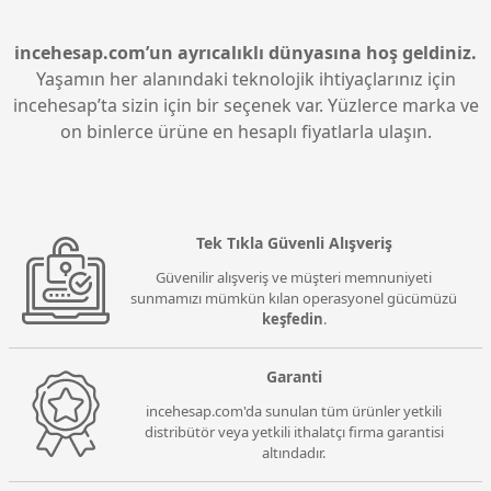
siyah arasındaki farkı belirginleştirerek daha derin
ve zengin görüntüler sağlar.
incehesap.com’un ayrıcalıklı dünyasına hoş geldiniz.
Yaşamın her alanındaki teknolojik ihtiyaçlarınız için
incehesap’ta sizin için bir seçenek var. Yüzlerce marka ve
on binlerce ürüne en hesaplı fiyatlarla ulaşın.
Tek Tıkla Güvenli Alışveriş
Güvenilir alışveriş ve müşteri memnuniyeti
sunmamızı mümkün kılan operasyonel gücümüzü
keşfedin
.
Garanti
incehesap.com'da sunulan tüm ürünler yetkili
distribütör veya yetkili ithalatçı firma garantisi
altındadır.