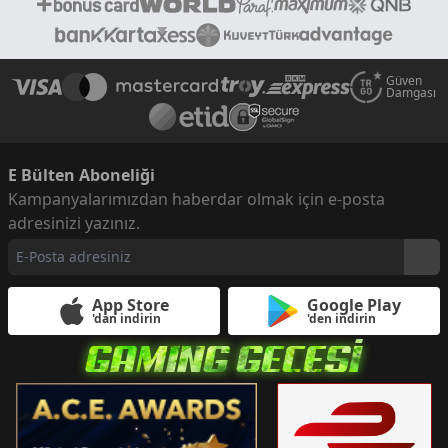
Güven
Damgası
E Bülten Aboneliği
Kampanyalarımızdan haberdar olmak için e-posta
adresinizi yazınız.
App Store
Google Play
'dan indirin
'den indirin