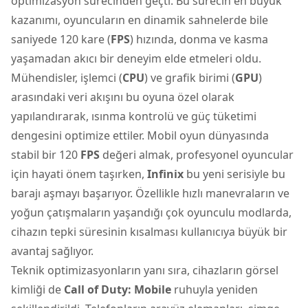
optimizasyon sürecinden geçti. Bu sürecin en büyük
kazanımı, oyuncuların en dinamik sahnelerde bile
saniyede 120 kare (
FPS
) hızında, donma ve kasma
yaşamadan akıcı bir deneyim elde etmeleri oldu.
Mühendisler, işlemci (
CPU
) ve grafik birimi (
GPU
)
arasındaki veri akışını bu oyuna özel olarak
yapılandırarak, ısınma kontrolü ve güç tüketimi
dengesini optimize ettiler. Mobil oyun dünyasında
stabil bir 120
FPS
değeri almak, profesyonel oyuncular
için hayati önem taşırken,
Infinix
bu yeni serisiyle bu
barajı aşmayı başarıyor. Özellikle hızlı manevraların ve
yoğun çatışmaların yaşandığı çok oyunculu modlarda,
cihazın tepki süresinin kısalması kullanıcıya büyük bir
avantaj sağlıyor.
Teknik optimizasyonların yanı sıra, cihazların görsel
kimliği de
Call of Duty: Mobile
ruhuyla yeniden