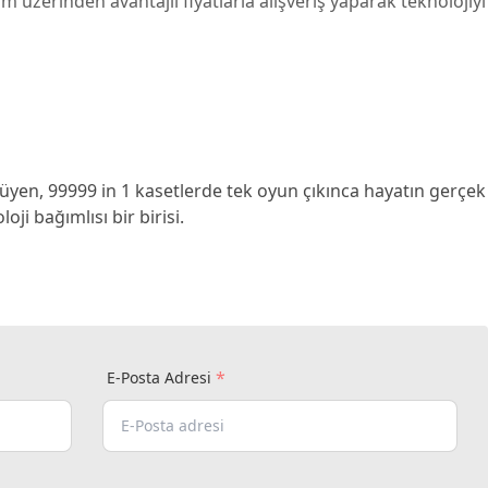
m üzerinden avantajlı fiyatlarla alışveriş yaparak teknolojiyi
yen, 99999 in 1 kasetlerde tek oyun çıkınca hayatın gerçek
ji bağımlısı bir birisi.
*
E-Posta Adresi