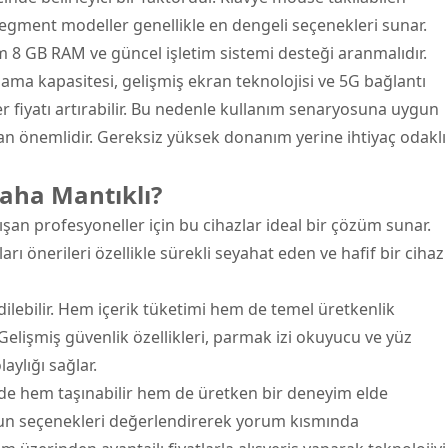
 segment modeller genellikle en dengeli seçenekleri sunar.
m 8 GB RAM ve güncel işletim sistemi desteği aranmalıdır.
ama kapasitesi, gelişmiş ekran teknolojisi ve 5G bağlantı
kler fiyatı artırabilir. Bu nedenle kullanım senaryosuna uygun
n önemlidir. Gereksiz yüksek donanım yerine ihtiyaç odaklı
Daha Mantıklı?
lışan profesyoneller için bu cihazlar ideal bir çözüm sunar.
rı önerileri özellikle sürekli seyahat eden ve hafif bir cihaz
edilebilir. Hem içerik tüketimi hem de temel üretkenlik
. Gelişmiş güvenlik özellikleri, parmak izi okuyucu ve yüz
aylığı sağlar.
de hem taşınabilir hem de üretken bir deneyim elde
uygun seçenekleri değerlendirerek yorum kısmında