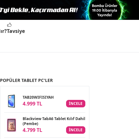
ır?
Tavsiye
POPÜLER TABLET PC'LER
TAB20WIFISIYAH
4.999 TL
INCELE
Blackview TabA6 Tablet Kılıf Dahil
(Pembe)
4.799 TL
INCELE