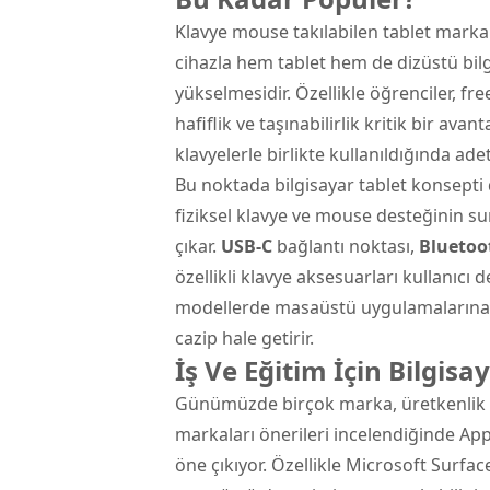
Klavye mouse takılabilen tablet markal
cihazla hem tablet hem de dizüstü bilg
yükselmesidir. Özellikle öğrenciler, fr
hafiflik ve taşınabilirlik kritik bir ava
klavyelerle birlikte kullanıldığında ad
Bu noktada bilgisayar tablet konsepti 
fiziksel klavye ve mouse desteğinin su
çıkar.
USB-C
bağlantı noktası,
Bluetoo
özellikli klavye aksesuarları kullanıcı 
modellerde masaüstü uygulamalarına t
cazip hale getirir.
İş Ve Eğitim İçin Bilgis
Günümüzde birçok marka, üretkenlik od
markaları önerileri incelendiğinde Ap
öne çıkıyor. Özellikle Microsoft Surfa