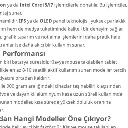
gon
ya da
Intel Core i5/i7
işlemcilerle donatılır. Bu işlemciler,
taj sunar.
nemlidir.
IPS
ya da
OLED
panel teknolojisi, yüksek parlaklık
ım hem de medya tüketiminde kaliteli bir deneyim sağlar.
 grafik tasarım ve not alma işlemlerini daha pratik hale
kranlar ise daha akıcı bir kullanım sunar.
ya Performansı
 biri batarya süresidir. Klavye mouse takılabilen tablet
llikle en az 8-10 saatlik aktif kullanım sunan modeller tercih
iyacını ortadan kaldırır.
le 900 gram aralığındaki cihazlar taşınabilirlik açısından
f gövde ve dayanıklı alüminyum kasa uzun süreli kullanımda
ği sunan modeller, kısa sürede yüksek doluluk oranına
r.
dan Hangi Modeller Öne Çıkıyor?
nde belirleyici bir faktördür. Klavye mouse takılabilen