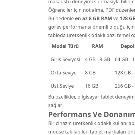
masaüstü deneyimi sunmasıyla bilinir.
Öğrenciler için not alma, PDF düzenlem
Bu nedenle
en az 8 GB RAM
ve
128 G
görev performansı önemli olduğu için 1
tabloda üretkenlik odaklı bazı temel öze
Model Türü
RAM
Depo
Giriş Seviyesi
4 GB - 8 GB
64 GB - 
Orta Seviye
8 GB
128 GB -
Üst Seviye
16 GB
256 GB -
Bu özellikler, bilgisayar tablet deneyim
sağlar.
Performans Ve Donanım Ö
Bir cihazın üretkenlik odaklı kullanılab
mouse takılabilen tablet markaları öne