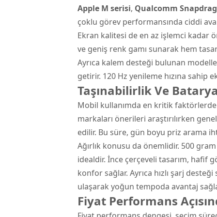
Apple M serisi
,
Qualcomm Snapdra
çoklu görev performansında ciddi avan
Ekran kalitesi de en az işlemci kadar ö
ve geniş renk gamı sunarak hem tasar
Ayrıca kalem desteği bulunan modeller,
getirir. 120 Hz yenileme hızına sahip e
Taşınabilirlik Ve Batar
Mobil kullanımda en kritik faktörlerden
markaları önerileri araştırılırken gene
edilir. Bu süre, gün boyu priz arama iht
Ağırlık konusu da önemlidir. 500 gram i
idealdir. İnce çerçeveli tasarım, hafi
konfor sağlar. Ayrıca hızlı şarj deste
ulaşarak yoğun tempoda avantaj sağla
Fiyat Performans Açısın
Fiyat performans dengesi, seçim süreci