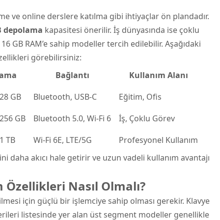
e ve online derslere katılma gibi ihtiyaçlar ön plandadır.
B depolama
kapasitesi önerilir. İş dünyasında ise çoklu
6 GB RAM’e sahip modeller tercih edilebilir. Aşağıdaki
llikleri görebilirsiniz:
lama
Bağlantı
Kullanım Alanı
128 GB
Bluetooth, USB-C
Eğitim, Ofis
 256 GB
Bluetooth 5.0, Wi-Fi 6
İş, Çoklu Görev
 1 TB
Wi-Fi 6E, LTE/5G
Profesyonel Kullanım
ini daha akıcı hale getirir ve uzun vadeli kullanım avantajı
zellikleri Nasıl Olmalı?
ilmesi için güçlü bir işlemciye sahip olması gerekir. Klavye
rileri listesinde yer alan üst segment modeller genellikle