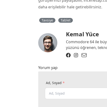
görüşlerinizi paylaşabilir, incehesap.co
daha erişilebilir hale getirebilirsiniz.
Tavsiye
Tablet
Kemal Yüce
Commodore 64 ile büyü
yüzünü öğrenen, teknolo
Yorum yap
*
Ad, Soyad