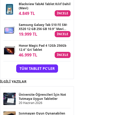
Blackview TabA6 Tablet Kılıf Dahil
(Mavi)
4.849 TL
INCELE
Samsung Galaxy Tab S10 FE SM-
X520 12 GB 256 GB 10.9″ Mavi
Tablet
19.999 TL
INCELE
Honor Magic Pad 4 12Gb 256Gb
12.4″ Gri Tablet
46.999 TL
INCELE
TÜM TABLET PC'LER
İLGILI YAZILAR
Üniversite Öğrencileri İçin Not
Tutmaya Uygun Tabletler
20 Haziran 2026
Isınmayan Oyun Oynanabilen