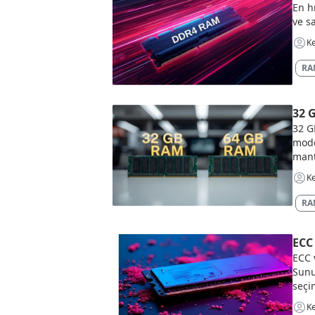
En h
ve s
Ke
RAM
32 
32 G
mode
mant
Ke
RAM
ECC
ECC 
Sunu
seçi
Ke