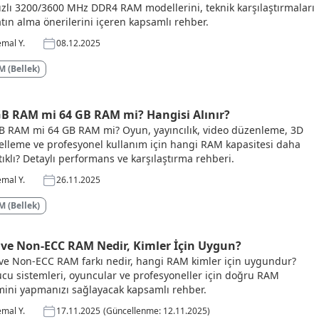
ızlı 3200/3600 MHz DDR4 RAM modellerini, teknik karşılaştırmaları
atın alma önerilerini içeren kapsamlı rehber.
mal Y.
08.12.2025
 (Bellek)
GB RAM mi 64 GB RAM mi? Hangisi Alınır?
B RAM mi 64 GB RAM mi? Oyun, yayıncılık, video düzenleme, 3D
lleme ve profesyonel kullanım için hangi RAM kapasitesi daha
ıklı? Detaylı performans ve karşılaştırma rehberi.
mal Y.
26.11.2025
 (Bellek)
 ve Non-ECC RAM Nedir, Kimler İçin Uygun?
ve Non-ECC RAM farkı nedir, hangi RAM kimler için uygundur?
cu sistemleri, oyuncular ve profesyoneller için doğru RAM
mini yapmanızı sağlayacak kapsamlı rehber.
mal Y.
17.11.2025
(Güncellenme: 12.11.2025)