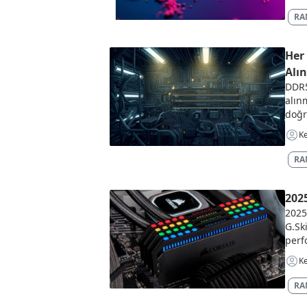
RAM
Her
Alın
DDR5
alın
doğr
Ke
RAM
202
2025
G.Ski
perf
Ke
RAM