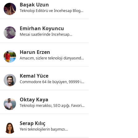
Başak Uzun
Teknoloji Editörü ve İncehesap Blog
Yazarı. Teknoloji, pratik bilgiler, ürün
incelemeleri ve oyunlarla ilgili yazılar
kaleme alır. Yemek yapma, gezme ve
Emirhan Koyuncu
yeni şeyler keşfetmeye bayılır.
Mesai saatlerinde İncehesap
içeriklerini üreten Emirhan, gün
geceye bağladığında Valorant ve LoL
düzlüklerinde tarih yazmaktadır.
Harun Erzen
Amacım, sizlere teknoloji dünyasında
neler olduğunu daha iyi anlamanız
için yardımcı olmak. Bugün
yazdıklarım, yarın herkesin konuştuğu
Kemal Yüce
şeyler olacak, demedi demeyin!
Commodore 64 ile büyüyen, 99999 in
1 kasetlerde tek oyun çıkınca hayatın
gerçek yüzünü öğrenen, teknoloji
bağımlısı bir birisi.
Oktay Kaya
Teknoloji meraklısı, SEO aşığı. Favori
oyunu Call Of Duty 4'tür fakat
çocukluğunu PES 2013 ile geçirmiştir.
Serap Kılıç
Yeni teknolojilerin başımızı
döndürdüğü dijital çağın dinamiklerini