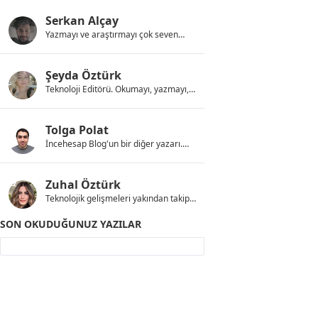
takip etmek en büyük hobim.
Merakımın mesleğimle kesiştiği
Serkan Alçay
incehesap.com'da yazılarımla
Yazmayı ve araştırmayı çok seven
karşınızdayım.
profesyonel bir editör
Şeyda Öztürk
Teknoloji Editörü. Okumayı, yazmayı,
anlatmayı sever. Sessiz bir kasabada,
dingin bir hayat yaşama hayalini hep
canlı tutar.
Tolga Polat
İncehesap Blog'un bir diğer yazarı.
Çok okur, çok yazar. Yazılı iletişimi
sözlü iletişime tercih eder. Vaktinin
büyük bir kısmını Google Sheets'te
Zuhal Öztürk
geçirir.
Teknolojik gelişmeleri yakından takip
etmeyi seven ve bunları
paylaşmaktan mutluluk duyan biriyim.
SON OKUDUĞUNUZ YAZILAR
Sizlere katkı sağlayacak içerikler
üretmeye devam ediyorum.