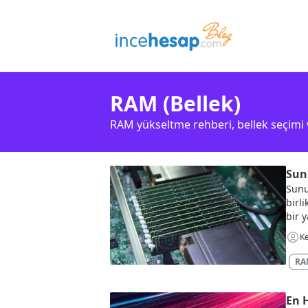
RAM (Bellek)
RAM yükseltme rehberi, bellek seçimi v
Sun
Sunu
birl
bir y
Ke
RAM
En 