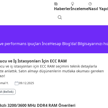
Haberler
İnceleme
Nasıl Yapıl
e performans ipuçları İnceHesap Blog'da! Bilgisayarınızı hız
ucu ve İş İstasyonları İçin ECC RAM
cu ve iş istasyonları için ECC RAM seçimini teknik detaylarla
ikte anlattık. Satın almayı düşünenlerin mutlaka okuması gereken
azı!
mal Y.
09.12.2025
 (Bellek)
Hızlı 3200/3600 MHz DDR4 RAM Önerileri