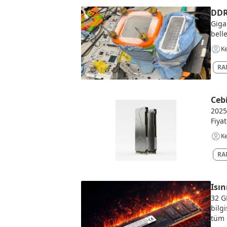
DDR5
Giga
bell
Ke
RAM
Ceb
2025
Fiyat
Ke
RAM
Isı
32 G
bilg
tüm 