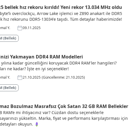
 bellek hız rekoru kırıldı! Yeni rekor 13.034 MHz oldu
byte’lı overclockçu, Arrow Lake işlemci ve Z890 anakart ile DDR5
ek hız rekorunu DDR5-13034'e taşıdı. Tüm detaylar haberimizde!
mal Y.
09.11.2025
 (Bellek)
inizi Yakmayan DDR4 RAM Modelleri
 yılına kadar güncelliğini koruyacak DDR4 RAM'ler hangileri?
ları ne kadar? İşte en iyi seçenekler!
mal Y.
21.10.2025
(Güncellenme: 21.10.2025)
 (Bellek)
nmaz Bozulmaz Masrafsız Çok Satan 32 GB RAM Bellekler
B RAM’e mi ihtiyacınız var? Cüzdan dostu seçeneklerle
isayarınızı yükseltin. Marka, fiyat ve performans karşılaştırması için
detayları okuyun. 🪻