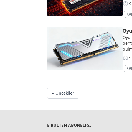
Ke
RAM
Oyu
Oyun
perf
bulm
Ke
RAM
« Öncekiler
E BÜLTEN ABONELIĞI