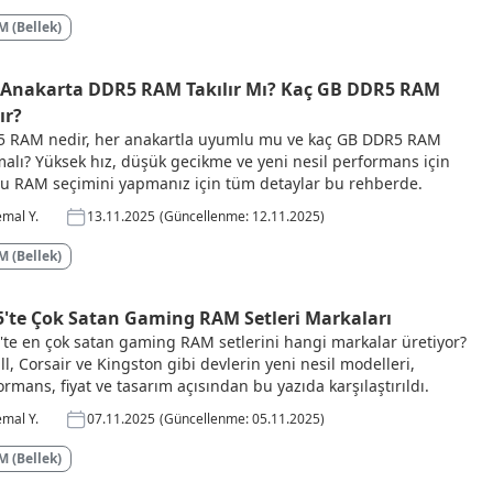
 (Bellek)
 Anakarta DDR5 RAM Takılır Mı? Kaç GB DDR5 RAM
ır?
 RAM nedir, her anakartla uyumlu mu ve kaç GB DDR5 RAM
malı? Yüksek hız, düşük gecikme ve yeni nesil performans için
u RAM seçimini yapmanız için tüm detaylar bu rehberde.
mal Y.
13.11.2025
(Güncellenme: 12.11.2025)
 (Bellek)
5'te Çok Satan Gaming RAM Setleri Markaları
'te en çok satan gaming RAM setlerini hangi markalar üretiyor?
ll, Corsair ve Kingston gibi devlerin yeni nesil modelleri,
ormans, fiyat ve tasarım açısından bu yazıda karşılaştırıldı.
mal Y.
07.11.2025
(Güncellenme: 05.11.2025)
 (Bellek)