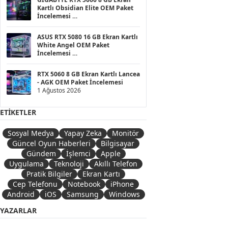
Kartlı Obsidian Elite OEM Paket
İncelemesi
1 Ağustos 2026
ASUS RTX 5080 16 GB Ekran Kartlı
White Angel OEM Paket
İncelemesi
1 Ağustos 2026
RTX 5060 8 GB Ekran Kartlı Lancea
- AGK OEM Paket İncelemesi
1 Ağustos 2026
ETIKETLER
Sosyal Medya
Yapay Zeka
Monitör
Güncel Oyun Haberleri
Bilgisayar
Gündem
İşlemci
Apple
Uygulama
Teknoloji
Akıllı Telefon
Pratik Bilgiler
Ekran Kartı
Cep Telefonu
Notebook
iPhone
Android
iOS
Samsung
Windows
YAZARLAR