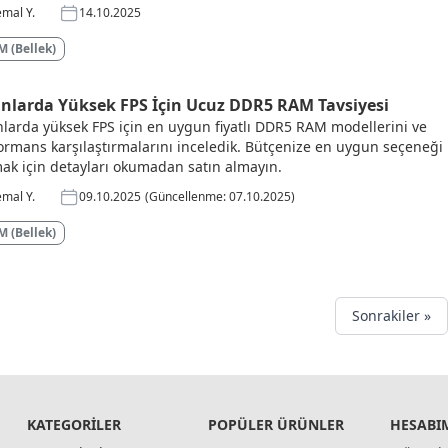
mal Y.
14.10.2025
 (Bellek)
nlarda Yüksek FPS İçin Ucuz DDR5 RAM Tavsiyesi
larda yüksek FPS için en uygun fiyatlı DDR5 RAM modellerini ve
ormans karşılaştırmalarını inceledik. Bütçenize en uygun seçeneği
ak için detayları okumadan satın almayın.
mal Y.
09.10.2025
(Güncellenme: 07.10.2025)
 (Bellek)
Sonrakiler »
KATEGORILER
POPÜLER ÜRÜNLER
HESABI