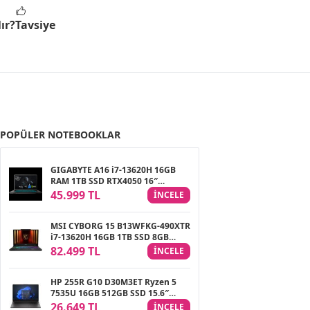
ır?
Tavsiye
POPÜLER NOTEBOOKLAR
GIGABYTE A16 i7-13620H 16GB
RAM 1TB SSD RTX4050 16″
FreeDOS Gaming Notebook
45.999 TL
INCELE
MSI CYBORG 15 B13WFKG-490XTR
i7-13620H 16GB 1TB SSD 8GB
RTX5060 8GB 15.6″ FHD 144Hz
82.499 TL
INCELE
FreeDOS Gaming Notebook
HP 255R G10 D30M3ET Ryzen 5
7535U 16GB 512GB SSD 15.6″
FreeDOS Notebook
26.649 TL
INCELE