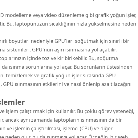
3D modelleme veya video düzenleme gibi grafik yoğun işler,
üretir. Bu, laptopunuzun sıcaklığının hızla yükselmesine neden
ırlı boyutları nedeniyle GPU'ları soğutmak için sınırlı bir
ma sistemleri, GPU'nun aşırı ısınmasına yol açabilir.
oplarınızın içinde toz ve kir birikebilir. Bu, soğutma
r, bu da ısınma sorunlarına yol açar. Bu sorunların üstesinden
ini temizlemek ve grafik yoğun işler sırasında GPU
, GPU ısınmasının etkilerini ve nasıl önlenip azaltılacağını
şlemler
 işlem çalıştırmak için kullanılır. Bu çoklu görev yeteneği,
dır, ancak aynı zamanda laptopların ısınmasının da bir
n ve işlemin çalıştırılması, işlemci (CPU) ve diğer
e neden olur, bu da ısınmaya yol açar. Örneğin, bir web