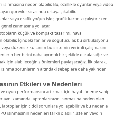
rı ısınmasına neden olabilir. Bu, özellikle oyunlar veya video
layan görevler sırasında ortaya çıkabilir.
lar veya grafik yoğun işler, grafik kartınızı çalıştırırken
n genel ısınmasına yol açar.
aptopların küçük ve kompakt tasarımı, hava
 olabilir. İçindeki fanlar ve soğutucular, bu sirkülasyonu
mi veya düzensiz kullanım bu sistemin verimli çalışmasını
nlerin her birini daha ayrıntılı bir şekilde ele alacağız ve
k için alabileceğiniz önlemleri paylaşacağız. İlk olarak,
, ısınma sorunlarının altındaki sebeplere daha yakından
asının Etkileri ve Nedenleri
me ve oyun performansını artırmak için hayati öneme sahip
ler aynı zamanda laptoplarınızın ısınmasına neden olan
, laptoplar için ciddi sorunlara yol açabilir ve bu nedenle
PU ısınmasının nedenleri farklı olabilir. İşte en yaygın