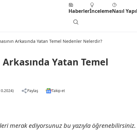
Haberler
İnceleme
Nasıl Yapıl
masının Arkasında Yatan Temel Nedenler Nelerdir?
n Arkasında Yatan Temel
10.2024)
Paylaş
Takip et
eri merak ediyorsunuz bu yazıyla öğrenebilirsiniz.