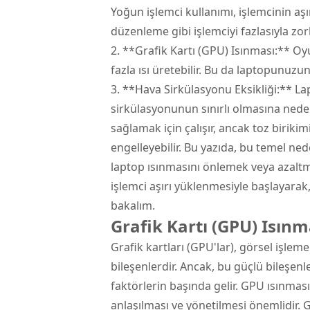
Yoğun işlemci kullanımı, işlemcinin aşı
düzenleme gibi işlemciyi fazlasıyla zor
2. **Grafik Kartı (GPU) Isınması:** Oyun
fazla ısı üretebilir. Bu da laptopunuzu
3. **Hava Sirkülasyonu Eksikliği:** L
sirkülasyonunun sınırlı olmasına neden
sağlamak için çalışır, ancak toz biriki
engelleyebilir. Bu yazıda, bu temel nede
laptop ısınmasını önlemek veya azaltma
işlemci aşırı yüklenmesiyle başlayarak
bakalım.
Grafik Kartı (GPU) Isınm
Grafik kartları (GPU'lar), görsel işle
bileşenlerdir. Ancak, bu güçlü bileşen
faktörlerin başında gelir. GPU ısınması
anlaşılması ve yönetilmesi önemlidir. G