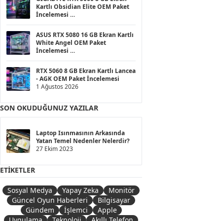
Kartlı Obsidian Elite OEM Paket
İncelemesi
1 Ağustos 2026
ASUS RTX 5080 16 GB Ekran Kartlı
White Angel OEM Paket
İncelemesi
1 Ağustos 2026
RTX 5060 8 GB Ekran Kartlı Lancea
- AGK OEM Paket İncelemesi
1 Ağustos 2026
SON OKUDUĞUNUZ YAZILAR
Laptop Isınmasının Arkasında
Yatan Temel Nedenler Nelerdir?
27 Ekim 2023
ETIKETLER
Sosyal Medya
Yapay Zeka
Monitör
Güncel Oyun Haberleri
Bilgisayar
Gündem
İşlemci
Apple
Uygulama
Teknoloji
Akıllı Telefon