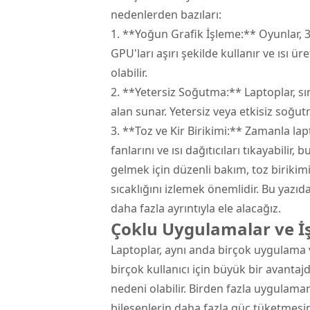
nedenlerden bazıları:
1. **Yoğun Grafik İşleme:** Oyunlar, 
GPU'ları aşırı şekilde kullanır ve ısı 
olabilir.
2. **Yetersiz Soğutma:** Laptoplar, sın
alan sunar. Yetersiz veya etkisiz soğut
3. **Toz ve Kir Birikimi:** Zamanla lapt
fanlarını ve ısı dağıtıcıları tıkayabili
gelmek için düzenli bakım, toz birikim
sıcaklığını izlemek önemlidir. Bu yazıda
daha fazla ayrıntıyla ele alacağız.
Çoklu Uygulamalar ve İ
Laptoplar, aynı anda birçok uygulama ve
birçok kullanıcı için büyük bir avantaj
nedeni olabilir. Birden fazla uygulamanı
bileşenlerin daha fazla güç tüketmesin