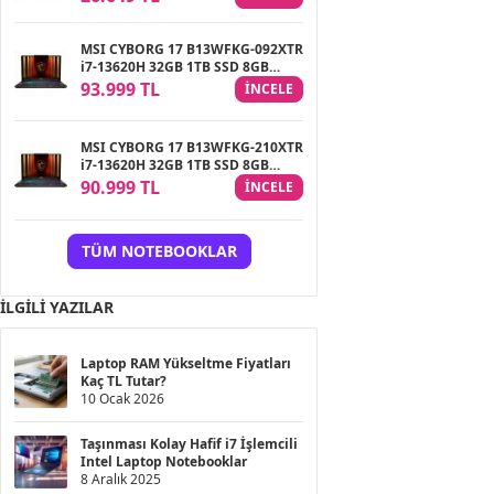
MSI CYBORG 17 B13WFKG-092XTR
i7-13620H 32GB 1TB SSD 8GB
RTX5060 8GB 17.3″ FHD 144Hz
93.999 TL
INCELE
FreeDOS Gaming Notebook
MSI CYBORG 17 B13WFKG-210XTR
i7-13620H 32GB 1TB SSD 8GB
RTX5060 8GB 17.3″ FHD 144Hz
90.999 TL
INCELE
FreeDOS Gaming Notebook
TÜM NOTEBOOKLAR
İLGILI YAZILAR
Laptop RAM Yükseltme Fiyatları
Kaç TL Tutar?
10 Ocak 2026
Taşınması Kolay Hafif i7 İşlemcili
Intel Laptop Notebooklar
8 Aralık 2025