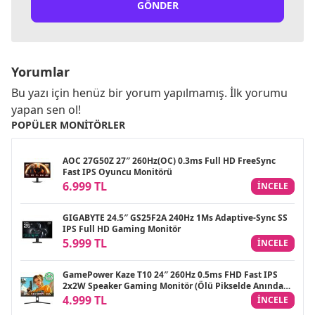
GÖNDER
Yorumlar
Bu yazı için henüz bir yorum yapılmamış. İlk yorumu
yapan sen ol!
POPÜLER MONITÖRLER
AOC 27G50Z 27″ 260Hz(OC) 0.3ms Full HD FreeSync
Fast IPS Oyuncu Monitörü
6.999 TL
INCELE
GIGABYTE 24.5″ GS25F2A 240Hz 1Ms Adaptive-Sync SS
IPS Full HD Gaming Monitör
5.999 TL
INCELE
GamePower Kaze T10 24″ 260Hz 0.5ms FHD Fast IPS
2x2W Speaker Gaming Monitör (Ölü Pikselde Anında
Değişim)
4.999 TL
INCELE