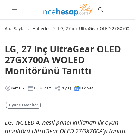
Ana Sayfa
Haberler
LG, 27 inç UltraGear OLED 27GX700A 
LG, 27 inç UltraGear OLED
27GX700A WOLED
Monitörünü Tanıttı
Kemal Y.
13.08.2025
Paylaş
Takip et
Oyuncu Monitör
LG, WOLED 4. nesil panel kullanan ilk oyun
monitörü UltraGear OLED 27GX700A’yı tanıttı.