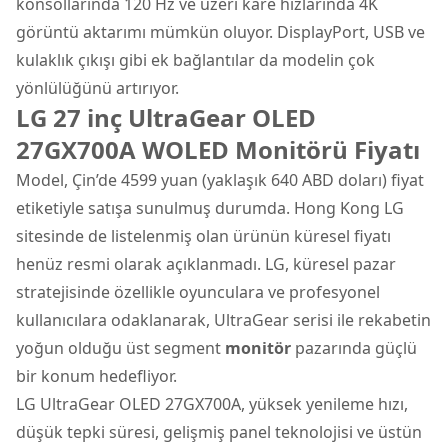
konsollarında 120 Hz ve üzeri kare hızlarında 4K
görüntü aktarımı mümkün oluyor. DisplayPort, USB ve
kulaklık çıkışı gibi ek bağlantılar da modelin çok
yönlülüğünü artırıyor.
LG 27 inç UltraGear OLED
27GX700A WOLED Monitörü Fiyatı
Model, Çin’de 4599 yuan (yaklaşık 640 ABD doları) fiyat
etiketiyle satışa sunulmuş durumda. Hong Kong LG
sitesinde de listelenmiş olan ürünün küresel fiyatı
henüz resmi olarak açıklanmadı. LG, küresel pazar
stratejisinde özellikle oyunculara ve profesyonel
kullanıcılara odaklanarak, UltraGear serisi ile rekabetin
yoğun olduğu üst segment
monitör
pazarında güçlü
bir konum hedefliyor.
LG UltraGear OLED 27GX700A, yüksek yenileme hızı,
düşük tepki süresi, gelişmiş panel teknolojisi ve üstün