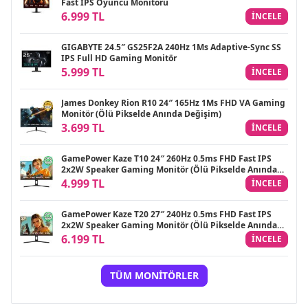
Fast IPS Oyuncu Monitörü
6.999 TL
INCELE
GIGABYTE 24.5″ GS25F2A 240Hz 1Ms Adaptive-Sync SS
IPS Full HD Gaming Monitör
5.999 TL
INCELE
James Donkey Rion R10 24″ 165Hz 1Ms FHD VA Gaming
Monitör (Ölü Pikselde Anında Değişim)
3.699 TL
INCELE
GamePower Kaze T10 24″ 260Hz 0.5ms FHD Fast IPS
2x2W Speaker Gaming Monitör (Ölü Pikselde Anında
Değişim)
4.999 TL
INCELE
GamePower Kaze T20 27″ 240Hz 0.5ms FHD Fast IPS
2x2W Speaker Gaming Monitör (Ölü Pikselde Anında
Değişim)
6.199 TL
INCELE
TÜM MONITÖRLER