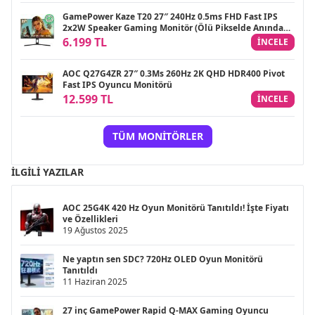
GamePower Kaze T20 27″ 240Hz 0.5ms FHD Fast IPS
2x2W Speaker Gaming Monitör (Ölü Pikselde Anında
Değişim)
6.199 TL
INCELE
AOC Q27G4ZR 27″ 0.3Ms 260Hz 2K QHD HDR400 Pivot
Fast IPS Oyuncu Monitörü
12.599 TL
INCELE
TÜM MONITÖRLER
İLGILI YAZILAR
AOC 25G4K 420 Hz Oyun Monitörü Tanıtıldı! İşte Fiyatı
ve Özellikleri
19 Ağustos 2025
Ne yaptın sen SDC? 720Hz OLED Oyun Monitörü
Tanıtıldı
11 Haziran 2025
27 inç GamePower Rapid Q-MAX Gaming Oyuncu