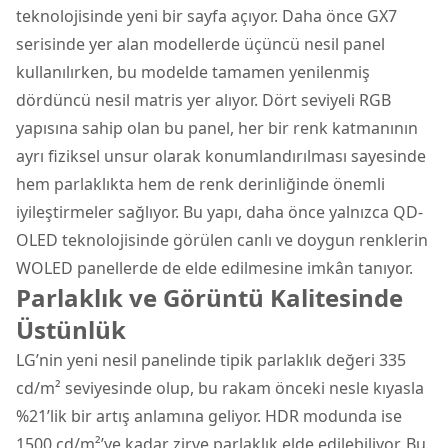
teknolojisinde yeni bir sayfa açıyor. Daha önce GX7
serisinde yer alan modellerde üçüncü nesil panel
kullanılırken, bu modelde tamamen yenilenmiş
dördüncü nesil matris yer alıyor. Dört seviyeli RGB
yapısına sahip olan bu panel, her bir renk katmanının
ayrı fiziksel unsur olarak konumlandırılması sayesinde
hem parlaklıkta hem de renk derinliğinde önemli
iyileştirmeler sağlıyor. Bu yapı, daha önce yalnızca QD-
OLED teknolojisinde görülen canlı ve doygun renklerin
WOLED panellerde de elde edilmesine imkân tanıyor.
Parlaklık ve Görüntü Kalitesinde
Üstünlük
LG’nin yeni nesil panelinde tipik parlaklık değeri 335
cd/m² seviyesinde olup, bu rakam önceki nesle kıyasla
%21’lik bir artış anlamına geliyor. HDR modunda ise
1500 cd/m²’ye kadar zirve parlaklık elde edilebiliyor. Bu