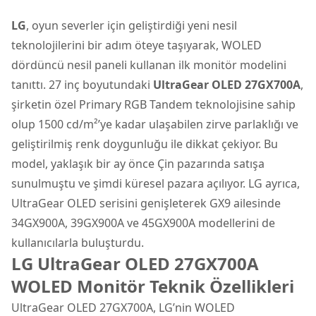
LG
, oyun severler için geliştirdiği yeni nesil
teknolojilerini bir adım öteye taşıyarak, WOLED
dördüncü nesil paneli kullanan ilk
monitör
modelini
tanıttı. 27 inç boyutundaki
UltraGear OLED 27GX700A
,
şirketin özel Primary RGB Tandem teknolojisine sahip
olup 1500 cd/m²’ye kadar ulaşabilen zirve parlaklığı ve
geliştirilmiş renk doygunluğu ile dikkat çekiyor. Bu
model, yaklaşık bir ay önce Çin pazarında satışa
sunulmuştu ve şimdi küresel pazara açılıyor. LG ayrıca,
UltraGear OLED serisini genişleterek GX9 ailesinde
34GX900A, 39GX900A ve 45GX900A modellerini de
kullanıcılarla buluşturdu.
LG UltraGear OLED 27GX700A
WOLED Monitör Teknik Özellikleri
UltraGear OLED 27GX700A, LG’nin WOLED