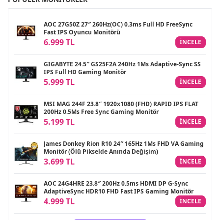
AOC 27G50Z 27″ 260Hz(OC) 0.3ms Full HD FreeSync
Fast IPS Oyuncu Monitörü
6.999 TL
INCELE
GIGABYTE 24.5″ GS25F2A 240Hz 1Ms Adaptive-Sync SS
IPS Full HD Gaming Monitör
5.999 TL
INCELE
MSI MAG 244F 23.8″ 1920x1080 (FHD) RAPID IPS FLAT
200Hz 0.5Ms Free Sync Gaming Monitör
5.199 TL
INCELE
James Donkey Rion R10 24″ 165Hz 1Ms FHD VA Gaming
Monitör (Ölü Pikselde Anında Değişim)
3.699 TL
INCELE
AOC 24G4HRE 23.8″ 200Hz 0.5ms HDMI DP G-Sync
AdaptiveSync HDR10 FHD Fast IPS Gaming Monitör
4.999 TL
INCELE