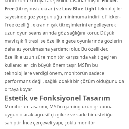
konforunu koruyacak şekilde tasarlanmıştır.
Flicker-
Free
(titreşimsiz ekran) ve
Low Blue Light
teknolojileri
sayesinde göz yorgunluğu minimuma indirilir. Flicker-
Free özelliği, ekranın ışık titreşimlerini engelleyerek
uzun oyun seanslarında göz sağlığını korur. Düşük
mavi ışık filtresi ise özellikle gece oyunlarında gözlerin
daha az yorulmasına yardımcı olur. Bu özellikler,
özellikle uzun süre monitör karşısında vakit geçiren
kullanıcılar için büyük önem taşır. MSI’ın bu
teknolojilere verdiği önem, monitörün sadece
performans değil, sağlık odaklı bir çözüm olduğunu da
ortaya koyar.
Estetik ve Fonksiyonel Tasarım
Monitörün tasarımı, MSI’ın gaming ürün grubuna
uygun olarak agresif çizgilere ve sade bir estetiğe
sahiptir. İnce çerçeveli yapı, çoklu monitör