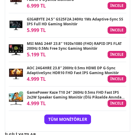
6.999 TL
INCELE
GIGABYTE 24.5″ GS25F2A 240Hz 1Ms Adaptive-Sync SS
IPS Full HD Gaming Monitör
5.999 TL
INCELE
MSI MAG 244F 23.8″ 1920x1080 (FHD) RAPID IPS FLAT
200Hz 0.5Ms Free Sync Gaming Monitör
5.199 TL
INCELE
AOC 24G4HRE 23.8″ 200Hz 0.5ms HDMI DP G-Sync
AdaptiveSync HDR10 FHD Fast IPS Gaming Monitör
4.999 TL
INCELE
GamePower Kaze T10 24″ 260Hz 0.5ms FHD Fast IPS
2x2W Speaker Gaming Monitör (Ölü Pikselde Anında
Değişim)
4.999 TL
INCELE
TÜM MONITÖRLER
İLGILI YAZILAR