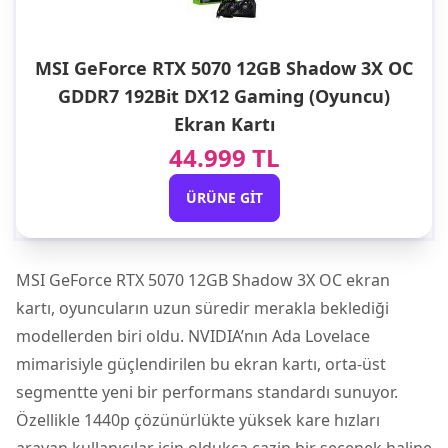
MSI GeForce RTX 5070 12GB Shadow 3X OC
GDDR7 192Bit DX12 Gaming (Oyuncu)
Ekran Kartı
44.999 TL
ÜRÜNE GIT
MSI GeForce RTX 5070 12GB Shadow 3X OC ekran
kartı
, oyuncuların uzun süredir merakla beklediği
modellerden biri oldu.
NVIDIA
’nın Ada Lovelace
mimarisiyle güçlendirilen bu ekran kartı, orta-üst
segmentte yeni bir performans standardı sunuyor.
Özellikle 1440p çözünürlükte yüksek kare hızları
arayan kullanıcılar için oldukça cazip bir seçenek haline