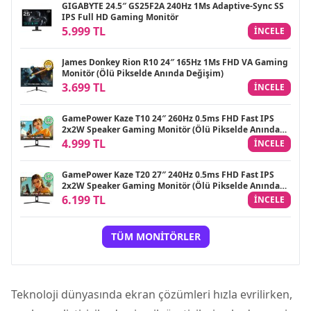
GIGABYTE 24.5″ GS25F2A 240Hz 1Ms Adaptive-Sync SS
IPS Full HD Gaming Monitör
5.999 TL
INCELE
James Donkey Rion R10 24″ 165Hz 1Ms FHD VA Gaming
Monitör (Ölü Pikselde Anında Değişim)
3.699 TL
INCELE
GamePower Kaze T10 24″ 260Hz 0.5ms FHD Fast IPS
2x2W Speaker Gaming Monitör (Ölü Pikselde Anında
Değişim)
4.999 TL
INCELE
GamePower Kaze T20 27″ 240Hz 0.5ms FHD Fast IPS
2x2W Speaker Gaming Monitör (Ölü Pikselde Anında
Değişim)
6.199 TL
INCELE
TÜM MONITÖRLER
Teknoloji dünyasında ekran çözümleri hızla evrilirken,