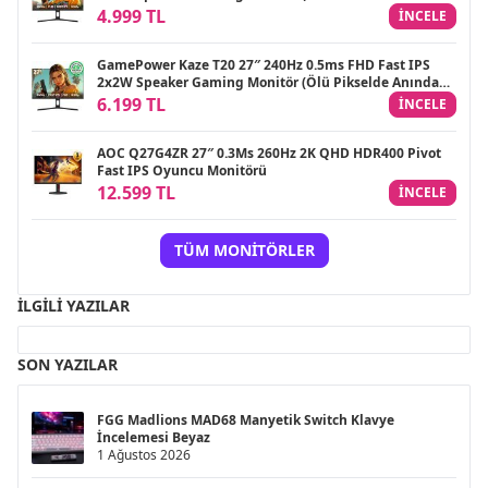
Değişim)
4.999 TL
INCELE
GamePower Kaze T20 27″ 240Hz 0.5ms FHD Fast IPS
2x2W Speaker Gaming Monitör (Ölü Pikselde Anında
Değişim)
6.199 TL
INCELE
AOC Q27G4ZR 27″ 0.3Ms 260Hz 2K QHD HDR400 Pivot
Fast IPS Oyuncu Monitörü
12.599 TL
INCELE
TÜM MONITÖRLER
İLGILI YAZILAR
SON YAZILAR
FGG Madlions MAD68 Manyetik Switch Klavye
İncelemesi Beyaz
1 Ağustos 2026