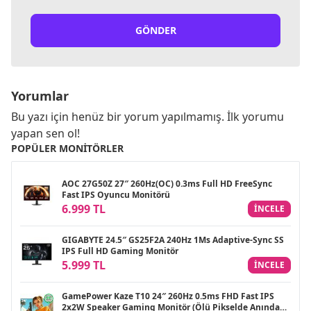
GÖNDER
Yorumlar
Bu yazı için henüz bir yorum yapılmamış. İlk yorumu
yapan sen ol!
POPÜLER MONITÖRLER
AOC 27G50Z 27″ 260Hz(OC) 0.3ms Full HD FreeSync
Fast IPS Oyuncu Monitörü
6.999 TL
INCELE
GIGABYTE 24.5″ GS25F2A 240Hz 1Ms Adaptive-Sync SS
IPS Full HD Gaming Monitör
5.999 TL
INCELE
GamePower Kaze T10 24″ 260Hz 0.5ms FHD Fast IPS
2x2W Speaker Gaming Monitör (Ölü Pikselde Anında