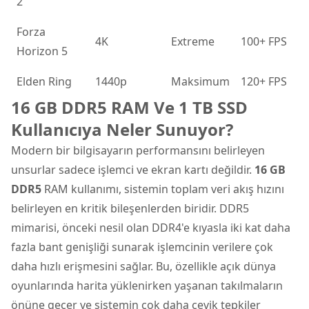
2
Forza
4K
Extreme
100+ FPS
Horizon 5
Elden Ring
1440p
Maksimum
120+ FPS
16 GB DDR5 RAM Ve 1 TB SSD
Kullanıcıya Neler Sunuyor?
Modern bir bilgisayarın performansını belirleyen
unsurlar sadece işlemci ve ekran kartı değildir.
16 GB
DDR5
RAM kullanımı, sistemin toplam veri akış hızını
belirleyen en kritik bileşenlerden biridir. DDR5
mimarisi, önceki nesil olan DDR4'e kıyasla iki kat daha
fazla bant genişliği sunarak işlemcinin verilere çok
daha hızlı erişmesini sağlar. Bu, özellikle açık dünya
oyunlarında harita yüklenirken yaşanan takılmaların
önüne geçer ve sistemin çok daha çevik tepkiler