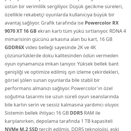
üstün bir verimlilik sergiliyor. Düşük gecikme süreleri,
özellikle rekabetçi oyunlarda kullanıcıya büyük bir
avantaj sağlıyor. Grafik tarafında ise
Powercolor RX
9070 XT 16 GB
ekran kartı tüm yükü sırtlanıyor. RDNA 4
mimarisinin gücünü arkasına alan bu kart, 16 GB
GDDR6X
video belleği sayesinde 2K ve 4K
çözünürlüklerde doku kalitesinden ödün vermeden
oyun oynamanıza imkan tanıyor. Yüksek bellek bant
genişliği ve optimize edilmiş ışın izleme çekirdekleri,
görsel şölen sunan oyunlarda bile stabil bir
performans almanızı sağlıyor. Powercolor'ın özel
soğutma tasarımı ise uzun süreli oyun seanslarında
bile kartın serin ve sessiz kalmasına yardımcı oluyor.
Sistemin bellek ihtiyacı 16 GB
DDR5
RAM ile
karşılanırken, depolama tarafında 1 TB kapasiteli
NVMe M.2 SSD
tercih edilmiş. DDR5 teknolojisi, eski