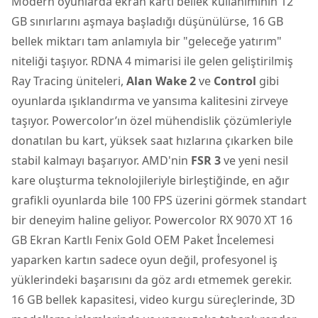
Modern oyunlarda ekran kartı bellek kullanımının 12
GB sınırlarını aşmaya başladığı düşünülürse, 16 GB
bellek miktarı tam anlamıyla bir "geleceğe yatırım"
niteliği taşıyor. RDNA 4 mimarisi ile gelen geliştirilmiş
Ray Tracing üniteleri,
Alan Wake 2
ve
Control
gibi
oyunlarda ışıklandırma ve yansıma kalitesini zirveye
taşıyor. Powercolor’ın özel mühendislik çözümleriyle
donatılan bu kart, yüksek saat hızlarına çıkarken bile
stabil kalmayı başarıyor. AMD'nin
FSR 3
ve yeni nesil
kare oluşturma teknolojileriyle birleştiğinde, en ağır
grafikli oyunlarda bile 100 FPS üzerini görmek standart
bir deneyim haline geliyor. Powercolor RX 9070 XT 16
GB Ekran Kartlı Fenix Gold OEM Paket İncelemesi
yaparken kartın sadece oyun değil, profesyonel iş
yüklerindeki başarısını da göz ardı etmemek gerekir.
16 GB bellek kapasitesi, video kurgu süreçlerinde, 3D