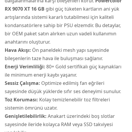
dalgalanmalarına karşı bileşenleri korur.
Powercolor
RX 9070 XT 16 GB
gibi güç tüketen kartların ani yük
artışlarında sistemi kararlı tutabilmesi için kaliteli
kondansatörlere sahip bir PSU elzemdir. Bu detaylar,
bir OEM paket satın alırken uzun vadeli kullanımın
anahtarını oluşturur.
Hava Akışı:
Ön paneldeki mesh yapı sayesinde
bileşenlerin taze hava ile buluşması sağlanır.
Enerji Verimliliği:
80+ Gold sertifikalı güç kaynakları
ile minimum enerji kaybı yaşanır.
Sessiz Çalışma:
Optimize edilmiş fan eğrileri
sayesinde düşük yüklerde sıfır ses deneyimi sunulur.
Toz Koruması:
Kolay temizlenebilir toz filtreleri
sistemin ömrünü uzatır.
Genişletilebilirlik:
Anakart üzerindeki boş slotlar
sayesinde ileride kolayca RAM veya SSD takviyesi