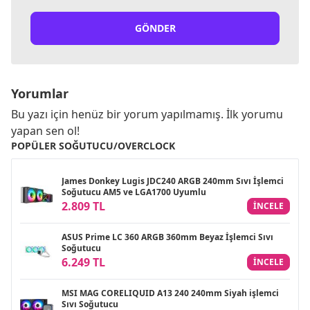
GÖNDER
Yorumlar
Bu yazı için henüz bir yorum yapılmamış. İlk yorumu
yapan sen ol!
POPÜLER SOĞUTUCU/OVERCLOCK
James Donkey Lugis JDC240 ARGB 240mm Sıvı İşlemci
Soğutucu AM5 ve LGA1700 Uyumlu
2.809 TL
INCELE
ASUS Prime LC 360 ARGB 360mm Beyaz İşlemci Sıvı
Soğutucu
6.249 TL
INCELE
MSI MAG CORELIQUID A13 240 240mm Siyah işlemci
Sıvı Soğutucu