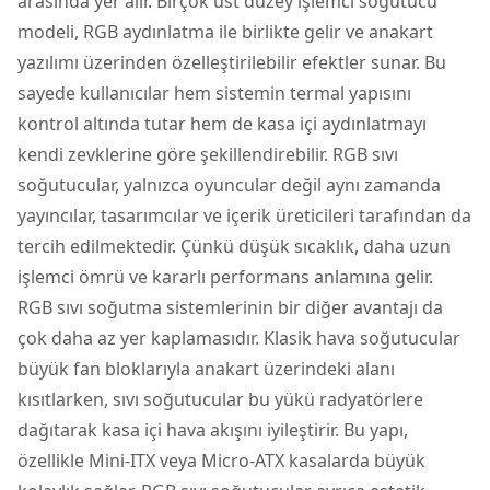
arasında yer alır. Birçok üst düzey
işlemci soğutucu
modeli, RGB aydınlatma ile birlikte gelir ve anakart
yazılımı üzerinden özelleştirilebilir efektler sunar. Bu
sayede kullanıcılar hem sistemin termal yapısını
kontrol altında tutar hem de kasa içi aydınlatmayı
kendi zevklerine göre şekillendirebilir. RGB sıvı
soğutucular, yalnızca oyuncular değil aynı zamanda
yayıncılar, tasarımcılar ve içerik üreticileri tarafından da
tercih edilmektedir. Çünkü düşük sıcaklık, daha uzun
işlemci ömrü ve kararlı performans anlamına gelir.
RGB sıvı soğutma sistemlerinin bir diğer avantajı da
çok daha az yer kaplamasıdır. Klasik hava soğutucular
büyük fan bloklarıyla anakart üzerindeki alanı
kısıtlarken, sıvı soğutucular bu yükü radyatörlere
dağıtarak kasa içi hava akışını iyileştirir. Bu yapı,
özellikle Mini-ITX veya Micro-ATX kasalarda büyük