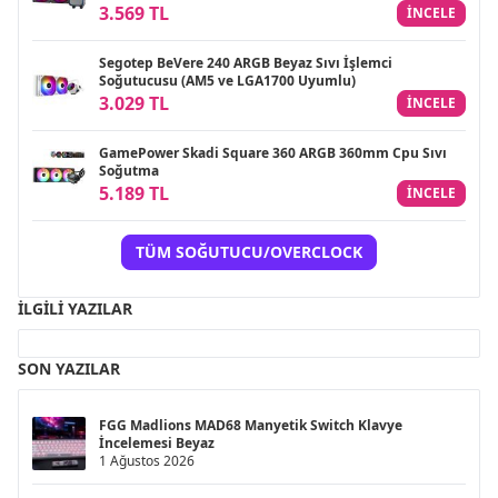
3.569 TL
INCELE
Segotep BeVere 240 ARGB Beyaz Sıvı İşlemci
Soğutucusu (AM5 ve LGA1700 Uyumlu)
3.029 TL
INCELE
GamePower Skadi Square 360 ARGB 360mm Cpu Sıvı
Soğutma
5.189 TL
INCELE
TÜM SOĞUTUCU/OVERCLOCK
İLGILI YAZILAR
SON YAZILAR
FGG Madlions MAD68 Manyetik Switch Klavye
İncelemesi Beyaz
1 Ağustos 2026