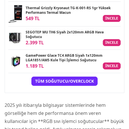
Thermal Grizzly Kryonaut TG-K-001-RS 1gr Yüksek
Performans Termal Macun
549 TL
INCELE
SEGOTEP MU TH6 Siyah 2x120mm ARGB Hava
Soğutucu
2.399 TL
INCELE
GamePower Glace TC4 ARGB Siyah 1x120mm
LGA1851/AM5 Kule Tipi İşlemci Soğutucu
1.189 TL
INCELE
TÜM SOĞUTUCU/OVERCLOCK
2025 yılı itibarıyla bilgisayar sistemlerinde hem
görselliğe hem de performansa önem veren
kullanıcılar için **RGB sıvı
işlemci
soğutucular** büyük