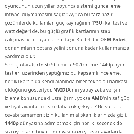
oyuncunun uzun yıllar boyunca sistemi güncelleme
ihtiyacı duymamasını sağlar. Ayrıca bu tarz hazır
çözümlerde kullanılan güç kaynağının (
PSU
) kalitesi ve
watt değeri de, bu güçlü grafik kartlarının stabil
çalışması için hayati önem taşır. Kaliteli bir
OEM Paket
,
donanımların potansiyelini sonuna kadar kullanmanıza
yardımcı olur.
Sonuç olarak, rtx 5070 ti mi rx 9070 xt mi? 1440p oyun
testleri üzerinden yaptığımız bu kapsamlı inceleme,
her iki kartın da kendi alanında birer teknoloji harikası
olduğunu gösteriyor.
NVIDIA
'nın yapay zeka ve ışın
izleme konusundaki ustalığı mı, yoksa
AMD
'nin saf güç
ve fiyat avantajı mı sizi daha çok çekiyor? Bu sorunun
cevabı tamamen sizin kullanım alışkanlıklarınızda gizli.
1440p
dünyasına adım atmak için her iki seçenek de
sizi oyunların büyülü dünyasına en yüksek ayarlarda