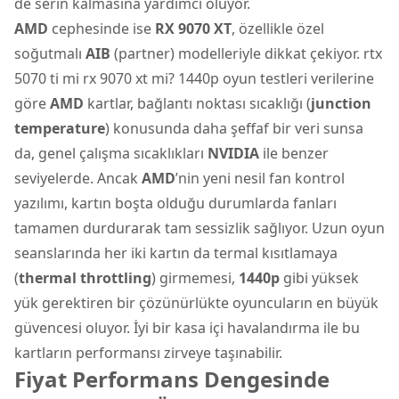
de serin kalmasına yardımcı oluyor.
AMD
cephesinde ise
RX 9070 XT
, özellikle özel
soğutmalı
AIB
(partner) modelleriyle dikkat çekiyor. rtx
5070 ti mi rx 9070 xt mi? 1440p oyun testleri verilerine
göre
AMD
kartlar, bağlantı noktası sıcaklığı (
junction
temperature
) konusunda daha şeffaf bir veri sunsa
da, genel çalışma sıcaklıkları
NVIDIA
ile benzer
seviyelerde. Ancak
AMD
’nin yeni nesil fan kontrol
yazılımı, kartın boşta olduğu durumlarda fanları
tamamen durdurarak tam sessizlik sağlıyor. Uzun oyun
seanslarında her iki kartın da termal kısıtlamaya
(
thermal throttling
) girmemesi,
1440p
gibi yüksek
yük gerektiren bir çözünürlükte oyuncuların en büyük
güvencesi oluyor. İyi bir kasa içi havalandırma ile bu
kartların performansı zirveye taşınabilir.
Fiyat Performans Dengesinde