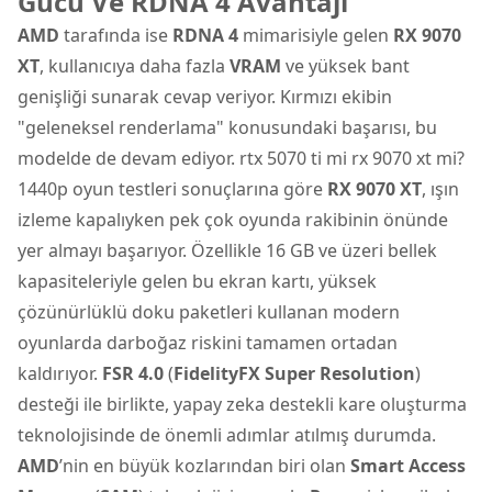
Gücü Ve RDNA 4 Avantajı
AMD
tarafında ise
RDNA 4
mimarisiyle gelen
RX 9070
XT
, kullanıcıya daha fazla
VRAM
ve yüksek bant
genişliği sunarak cevap veriyor. Kırmızı ekibin
"geleneksel renderlama" konusundaki başarısı, bu
modelde de devam ediyor. rtx 5070 ti mi rx 9070 xt mi?
1440p oyun testleri sonuçlarına göre
RX 9070 XT
, ışın
izleme kapalıyken pek çok oyunda rakibinin önünde
yer almayı başarıyor. Özellikle 16 GB ve üzeri bellek
kapasiteleriyle gelen bu ekran kartı, yüksek
çözünürlüklü doku paketleri kullanan modern
oyunlarda darboğaz riskini tamamen ortadan
kaldırıyor.
FSR 4.0
(
FidelityFX Super Resolution
)
desteği ile birlikte, yapay zeka destekli kare oluşturma
teknolojisinde de önemli adımlar atılmış durumda.
AMD
’nin en büyük kozlarından biri olan
Smart Access