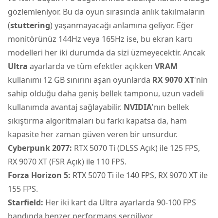
gözlemleniyor. Bu da oyun sırasında anlık takılmaların
(
stuttering
) yaşanmayacağı anlamına geliyor. Eğer
monitörünüz 144Hz veya 165Hz ise, bu ekran kartı
modelleri her iki durumda da sizi üzmeyecektir. Ancak
Ultra
ayarlarda ve tüm efektler açıkken
VRAM
kullanımı 12 GB sınırını aşan oyunlarda
RX 9070 XT
'nin
sahip olduğu daha geniş bellek tamponu, uzun vadeli
kullanımda avantaj sağlayabilir.
NVIDIA
'nın bellek
sıkıştırma algoritmaları bu farkı kapatsa da, ham
kapasite her zaman güven veren bir unsurdur.
Cyberpunk 2077:
RTX 5070 Ti (DLSS Açık) ile 125 FPS,
RX 9070 XT (FSR Açık) ile 110 FPS.
Forza Horizon 5:
RTX 5070 Ti ile 140 FPS, RX 9070 XT ile
155 FPS.
Starfield:
Her iki kart da Ultra ayarlarda 90-100 FPS
bandında benzer performans sergiliyor.