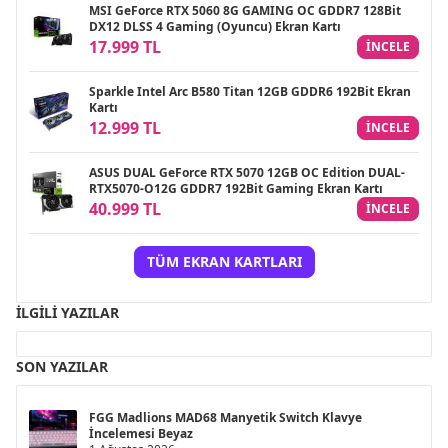
MSI GeForce RTX 5060 8G GAMING OC GDDR7 128Bit
DX12 DLSS 4 Gaming (Oyuncu) Ekran Kartı
17.999 TL
INCELE
Sparkle Intel Arc B580 Titan 12GB GDDR6 192Bit Ekran
Kartı
12.999 TL
INCELE
ASUS DUAL GeForce RTX 5070 12GB OC Edition DUAL-
RTX5070-O12G GDDR7 192Bit Gaming Ekran Kartı
40.999 TL
INCELE
TÜM EKRAN KARTLARI
İLGILI YAZILAR
SON YAZILAR
FGG Madlions MAD68 Manyetik Switch Klavye
İncelemesi Beyaz