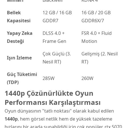
Bellek
12 GB / 16 GB
16 GB / 20 GB
Kapasitesi
GDDR7
GDDR6X/7
Yapay Zeka
DLSS 4.0 +
FSR 4.0 + Fluid
Desteği
Frame Gen
Motion
Çok Güçlü (3.
Gelişmiş (2. Nesil
Işın İzleme
Nesil RT)
RT)
Güç Tüketimi
285W
260W
(TDP)
1440p Çözünürlükte Oyun
Performansı Karşılaştırması
Oyun dünyasının "tatlı noktası" olarak kabul edilen
1440p
, hem görsel netlik hem de yüksek tazeleme
hızlarını bir arada sunabildiği için çok popüler. rtx 5070