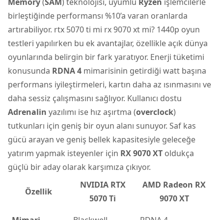
Memory
(
SAM
) teknolojisi, uyumlu
Ryzen
işlemcilerle
birleştiğinde performansı %10’a varan oranlarda
artırabiliyor. rtx 5070 ti mi rx 9070 xt mi? 1440p oyun
testleri yapılırken bu ek avantajlar, özellikle açık dünya
oyunlarında belirgin bir fark yaratıyor. Enerji tüketimi
konusunda
RDNA 4
mimarisinin getirdiği watt başına
performans iyileştirmeleri, kartın daha az ısınmasını ve
daha sessiz çalışmasını sağlıyor. Kullanıcı dostu
Adrenalin
yazılımı ise hız aşırtma (
overclock
)
tutkunları için geniş bir oyun alanı sunuyor. Saf kas
gücü arayan ve geniş bellek kapasitesiyle geleceğe
yatırım yapmak isteyenler için
RX 9070 XT
oldukça
güçlü bir aday olarak karşımıza çıkıyor.
NVIDIA RTX
AMD Radeon RX
Özellik
5070 Ti
9070 XT
Mimari
Blackwell
RDNA 4