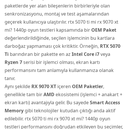
paketlerde yer alan bileşenlerin birbirleriyle olan
senkronizasyonu, montaj ve test aşamalarından
geçerek kullanıcıya ulaştırılır. rtx 5070 ti mi rx 9070 xt
mi? 1440p oyun testleri kapsamında bir
OEM Paket
değerlendirildiğinde, seçilen işlemcinin bu kartlara
darboğaz yapmaması çok kritiktir. Örneğin,
RTX 5070
Ti
barındıran bir pakette en az
Intel Core i7
veya
Ryzen 7
serisi bir işlemci olması, ekran kartı
performansını tam anlamıyla kullanmanıza olanak
tanır.
Aynı şekilde
RX 9070 XT
içeren
OEM Paketler
,
genellikle tam bir
AMD
ekosistemi (işlemci + anakart +
ekran kartı) avantajıyla gelir. Bu sayede
Smart Access
Memory
gibi teknolojiler kutudan çıktığı anda aktif
edilebilir. rtx 5070 ti mi rx 9070 xt mi? 1440p oyun
testleri performansını doğrudan etkileyen bu seçimler,