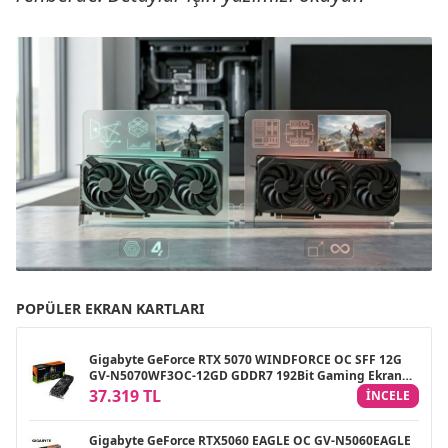
POPÜLER EKRAN KARTLARI
Gigabyte GeForce RTX 5070 WINDFORCE OC SFF 12G
GV-N5070WF3OC-12GD GDDR7 192Bit Gaming Ekran
Kartı
37.319 TL
INCELE
Gigabyte GeForce RTX5060 EAGLE OC GV-N5060EAGLE