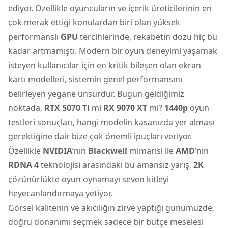
ediyor. Özellikle oyuncuların ve içerik üreticilerinin en
çok merak ettiği konulardan biri olan yüksek
performanslı
GPU
tercihlerinde, rekabetin dozu hiç bu
kadar artmamıştı. Modern bir oyun deneyimi yaşamak
isteyen kullanıcılar için en kritik bileşen olan
ekran
kartı
modelleri, sistemin genel performansını
belirleyen yegane unsurdur. Bugün geldiğimiz
noktada,
RTX 5070 Ti
mi
RX 9070 XT
mi?
1440p
oyun
testleri sonuçları, hangi modelin kasanızda yer alması
gerektiğine dair bize çok önemli ipuçları veriyor.
Özellikle
NVIDIA
’nın
Blackwell
mimarisi ile
AMD
’nin
RDNA 4
teknolojisi arasındaki bu amansız yarış,
2K
çözünürlükte oyun oynamayı seven kitleyi
heyecanlandırmaya yetiyor.
Görsel kalitenin ve akıcılığın zirve yaptığı günümüzde,
doğru donanımı seçmek sadece bir bütçe meselesi