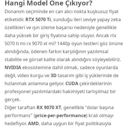
Hangi Model Öne Çıkıyor?
Donanım seçiminde en can alıcı nokta kuşkusuz fiyat
etiketidir.
RTX 5070 Ti
, sunduğu ileri seviye yapay zeka
özellikleri ve ışın izleme başarısı nedeniyle genellikle
daha yüksek bir giriş fiyatına sahip oluyor. Ancak rtx
5070 ti mi rx 9070 xt mi? 1440p oyun testleri göz önüne
alındığında, ödenen farkın karşılığının yazılımsal
stabilite ve görsel kalite olarak alındığını söyleyebiliriz.
NVIDIA
ekosistemine dahil olmak, sadece oyunlarda
değil, video kurgu ve
3D
tasarım gibi iş yüklerinde de
hızlanmak anlamına geliyor.
CUDA
çekirdeklerinin
profesyonel yazılımlardaki hakimiyeti tartışılmaz bir
gerçek.
Diğer taraftan
RX 9070 XT
, genellikle "dolar başına
performans" (
price-per-performance
) kralı olmayı
hedefliyor.
AMD
, daha uygun bir fiyat politikasıyla