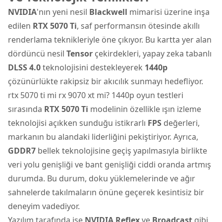
NVIDIA
'nın yeni nesil
Blackwell
mimarisi üzerine inşa
edilen
RTX 5070 Ti
, saf performansın ötesinde akıllı
renderlama teknikleriyle öne çıkıyor. Bu kartta yer alan
dördüncü nesil
Tensor
çekirdekleri, yapay zeka tabanlı
DLSS 4.0
teknolojisini destekleyerek
1440p
çözünürlükte rakipsiz bir akıcılık sunmayı hedefliyor.
rtx 5070 ti mi rx 9070 xt mi? 1440p oyun testleri
sırasında
RTX 5070 Ti
modelinin özellikle ışın izleme
teknolojisi açıkken sunduğu istikrarlı
FPS
değerleri,
markanın bu alandaki liderliğini pekiştiriyor. Ayrıca,
GDDR7
bellek teknolojisine geçiş yapılmasıyla birlikte
veri yolu genişliği ve bant genişliği ciddi oranda artmış
durumda. Bu durum, doku yüklemelerinde ve ağır
sahnelerde takılmaların önüne geçerek kesintisiz bir
deneyim vadediyor.
Yazılım tarafında ise
NVIDIA Reflex
ve
Broadcast
gibi