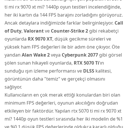
ti mi rx 9070 xt mi? 1440p oyun testleri incelendiğinde,
her iki kartın da 144 FPS barajını zorladığını görüyoruz.
Ancak detaylara indiğimizde farklar belirginleşiyor.
Call
of Duty
,
Valorant
ve
Counter-Strike 2
gibi rekabetçi
oyunlarda
RX 9070 XT
, düşük gecikme süreleri ve
yüksek ham FPS değerleri ile bir adım öne çıkıyor. Öte
yandan
Alan Wake 2
veya
Cyberpunk 2077
gibi görsel
şölen sunan hikayeli oyunlarda,
RTX 5070 Ti
’ın
sunduğu ışın izleme performansı ve
DLSS
kalitesi,
görüntünün daha "temiz" ve gerçekçi olmasını
sağlıyor.
Kullanıcıların en çok merak ettiği konulardan biri olan
minimum FPS değerleri, oyunun akıcılığını doğrudan
etkileyen bir faktördür. Yapılan rtx 5070 ti mi rx 9070 xt
mi? 1440p oyun testleri sırasında her iki modelin de %1
ve %0.1 düşük FPS değerlerinde oldukça kararlı olduğu