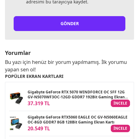
adresimi bu tarayıcıya kaydet.
GÖNDER
Yorumlar
Bu yazı için henüz bir yorum yapılmamış. İlk yorumu
yapan sen ol!
POPÜLER EKRAN KARTLARI
Gigabyte GeForce RTX 5070 WINDFORCE OC SFF 12G
GV-N5070WF3OC-12GD GDDR7 192Bit Gaming Ekran
Kartı
37.319 TL
INCELE
Gigabyte GeForce RTX5060 EAGLE OC GV-N5060EAGLE
OC-8GD GDDR7 8GB 128Bit Gaming Ekran Kartı
20.549 TL
INCELE