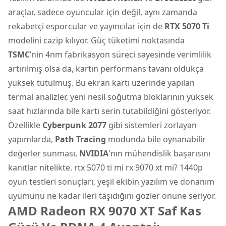
araçlar, sadece oyuncular için değil, aynı zamanda
rekabetçi esporcular ve yayıncılar için de
RTX 5070 Ti
modelini cazip kılıyor. Güç tüketimi noktasında
TSMC
’nin 4nm fabrikasyon süreci sayesinde verimlilik
artırılmış olsa da, kartın performans tavanı oldukça
yüksek tutulmuş. Bu ekran kartı üzerinde yapılan
termal analizler, yeni nesil soğutma bloklarının yüksek
saat hızlarında bile kartı serin tutabildiğini gösteriyor.
Özellikle
Cyberpunk 2077
gibi sistemleri zorlayan
yapımlarda,
Path Tracing
modunda bile oynanabilir
değerler sunması,
NVIDIA
'nın mühendislik başarısını
kanıtlar nitelikte. rtx 5070 ti mi rx 9070 xt mi? 1440p
oyun testleri sonuçları, yeşil ekibin yazılım ve donanım
uyumunu ne kadar ileri taşıdığını gözler önüne seriyor.
AMD Radeon RX 9070 XT Saf Kas