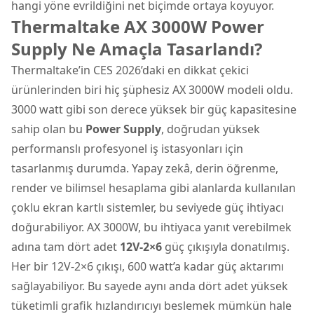
hangi yöne evrildiğini net biçimde ortaya koyuyor.
Thermaltake AX 3000W Power
Supply Ne Amaçla Tasarlandı?
Thermaltake’in CES 2026’daki en dikkat çekici
ürünlerinden biri hiç şüphesiz AX 3000W modeli oldu.
3000 watt gibi son derece yüksek bir güç kapasitesine
sahip olan bu
Power Supply
, doğrudan yüksek
performanslı profesyonel iş istasyonları için
tasarlanmış durumda. Yapay zekâ, derin öğrenme,
render ve bilimsel hesaplama gibi alanlarda kullanılan
çoklu ekran kartlı sistemler, bu seviyede güç ihtiyacı
doğurabiliyor. AX 3000W, bu ihtiyaca yanıt verebilmek
adına tam dört adet
12V-2×6
güç çıkışıyla donatılmış.
Her bir 12V-2×6 çıkışı, 600 watt’a kadar güç aktarımı
sağlayabiliyor. Bu sayede aynı anda dört adet yüksek
tüketimli grafik hızlandırıcıyı beslemek mümkün hale