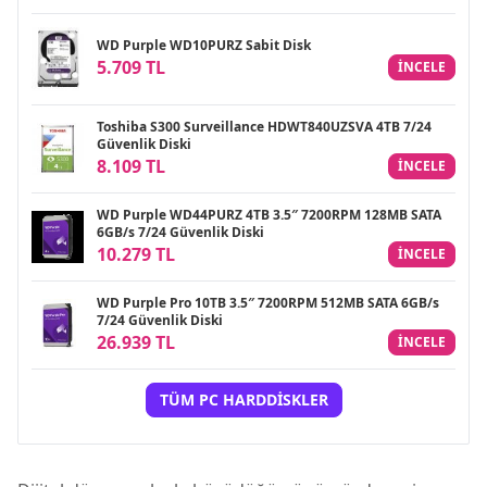
WD Purple WD10PURZ Sabit Disk
5.709 TL
INCELE
Toshiba S300 Surveillance HDWT840UZSVA 4TB 7/24
Güvenlik Diski
8.109 TL
INCELE
WD Purple WD44PURZ 4TB 3.5″ 7200RPM 128MB SATA
6GB/s 7/24 Güvenlik Diski
10.279 TL
INCELE
WD Purple Pro 10TB 3.5″ 7200RPM 512MB SATA 6GB/s
7/24 Güvenlik Diski
26.939 TL
INCELE
TÜM PC HARDDISKLER