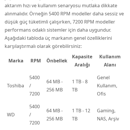
aktarım hızı ve kullanım senaryosu mutlaka dikkate
alınmalıdır. Örneğin 5400 RPM modeller daha sessiz ve
düşük güç tüketimli çalışırken, 7200 RPM modeller
performans odaklı sistemler için daha uygundur.
Aşağıdaki tabloda üç markanın genel özelliklerini
karşılaştırmalı olarak görebilirsiniz:
Kapasite
Kullanım
Marka
RPM
Önbellek
Aralığı
Alanı
5400
Genel
64 MB -
1 TB - 8
Toshiba
/
Kullanım,
256 MB
TB
7200
Ofis
5400
64 MB -
1 TB - 12
Gaming,
WD
/
256 MB
TB
NAS, Arşiv
7200