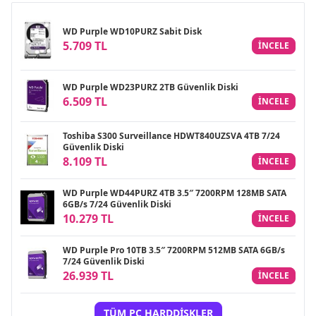
WD Purple WD10PURZ Sabit Disk
5.709 TL
INCELE
WD Purple WD23PURZ 2TB Güvenlik Diski
6.509 TL
INCELE
Toshiba S300 Surveillance HDWT840UZSVA 4TB 7/24
Güvenlik Diski
8.109 TL
INCELE
WD Purple WD44PURZ 4TB 3.5″ 7200RPM 128MB SATA
6GB/s 7/24 Güvenlik Diski
10.279 TL
INCELE
WD Purple Pro 10TB 3.5″ 7200RPM 512MB SATA 6GB/s
7/24 Güvenlik Diski
26.939 TL
INCELE
TÜM PC HARDDISKLER