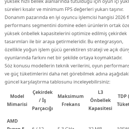
yüksek hızlı bellek alanlarında tutulduğu için oyun içi yü
süreleri kısalır ve minimum FPS değerleri yukarı taşınır.
Donanım pazarında en iyi oyuncu işlemcisi hangisi 2026 f
performans segmentini domine eden ürünlerin ortak özel
yüksek önbellek kapasitelerini optimize edilmiş çekirdek
tasarımları ile bir araya getirmeleridir. Bu entegrasyon,
özellikle yoğun işlem gücü gerektiren strateji ve açık dün
oyunlarında farkını net bir şekilde ortaya koymaktadır.
Söz konusu modellerin teknik verilerini, oyun performans
ve güç tüketimlerini daha net görebilmek adına aşağıdak
güncel karşılaştırma tablosunu inceleyebilirsiniz:
Çekirdek
L3
Model
Maksimum
TDP 
/ İş
Önbellek
Mimarisi
Frekans
Tüke
Parçacığı
Kapasitesi
AMD
Ryzen 5
6 / 12
5.3 GHz
32 MB
105W