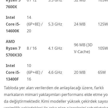
7600X
Intel
14
Core i5-
(6P+8E) /
5.3 GHz
24 MB
125W
14600K
20
AMD
96 MB (3D
Ryzen 7
8 / 16
4.1 GHz
105W
V-Cache)
5700X3D
Intel
10
Core i5-
(6P+4E) /
4.6 GHz
20 MB
65W
13400F
16
Tabloda yer alan verilerden de anlaşılacağı üzere, farklı
markaların mimari yaklaşımları performans elde etme yol
da değiştirmektedir. Kimi modeller yüksek çekirdek sayısı
verimlilik çekirdekleri ile arka plan süreçlerini rahatlatırk