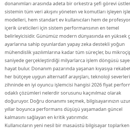
donanımları arasında adeta bir orkestra şefi görevi üstle
sistemin tüm veri akışını yöneten ve komutları işleyen
işl
modelleri, hem standart ev kullanıcıları hem de profesyo
içerik üreticileri için sistem performansının en temel
belirleyicisidir. Günümüz modern dünyasında en yüksek g
ayarlarına sahip oyunlardan yapay zeka destekli yoğun
mühendislik yazılımlarına kadar tüm süreçler, bu mikroçi
saniyede gerçekleştirdiği milyarlarca işlem döngüsü say
hayat bulur. Donanım pazarında yaşanan kıyasıya rekabe
her bütçeye uygun alternatif arayışları, teknoloji severler
zihninde en iyi oyuncu işlemcisi hangisi 2026 fiyat perfo
odaklı çözümleri nelerdir sorusunu kaçınılmaz olarak
doğuruyor. Doğru donanımı seçmek, bilgisayarınızın uzu
yıllar boyunca performans düşüşü yaşamadan güncel
kalmasını sağlayan en kritik yatırımdır.
Kullanıcıların yeni nesil bir
masaüstü bilgisayar
toplarken