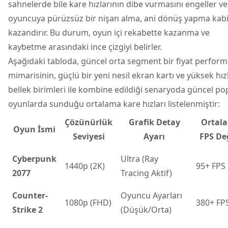
sahnelerde bile kare hızlarının dibe vurmasını engeller ve
oyuncuya pürüzsüz bir nişan alma, ani dönüş yapma kabil
kazandırır. Bu durum, oyun içi rekabette kazanma ve
kaybetme arasındaki ince çizgiyi belirler.
Aşağıdaki tabloda, güncel orta segment bir fiyat perfor
mimarisinin, güçlü bir yeni nesil ekran kartı ve yüksek hızl
bellek birimleri ile kombine edildiği senaryoda güncel po
oyunlarda sunduğu ortalama kare hızları listelenmiştir:
Çözünürlük
Grafik Detay
Ortal
Oyun İsmi
Seviyesi
Ayarı
FPS De
Cyberpunk
Ultra (Ray
1440p (2K)
95+ FPS
2077
Tracing Aktif)
Counter-
Oyuncu Ayarları
1080p (FHD)
380+ FP
Strike 2
(Düşük/Orta)