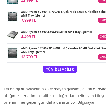
22.999 TL
INC
AMD Ryzen 5 7500F 3.70GHz 6 Çekirdek 32MB Önbellek Soke
AM5 Tray İşlemci
7.999 TL
INC
AMD Ryzen 5 5500 3.60GHz Soket AM4 Tray İşlemci
4.499 TL
INC
AMD Ryzen 5 7500X3D 4.0GHz 6 Çekirdek 96MB Önbellek Sok
AM5 Tray İşlemci
12.799 TL
INC
TÜM İŞLEMCILER
Teknoloji dünyasının hız kesmeyen gelişimi, dijital dünya
attığımız her adımın kalitesini doğrudan belirleyen bileşe
önemini her geçen gün daha da artırıyor. Bilgisayar