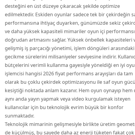
desteğini en üst düzeye çıkaracak şekilde optimize
edilmektedir. Eskiden oyunlar sadece tek bir çekirdeğin s
performansına ihtiyaç duyarken, günümüzde sekiz çekird
ve daha yüksek kapasiteli mimariler oyun içi performans
doğrudan artmasını sağlar. Yüksek önbellek kapasiteleri 
gelişmiş iş parçacığı yönetimi, işlem döngüleri arasındaki
gecikme sürelerini milisaniyeler seviyesine indirir. Kullanıc
bütçelerini verimli kullanma gayesiyle yöneldiği en iyi oy
işlemcisi hangisi 2026 fiyat performans arayışları da tam
olarak bu çoklu çekirdek optimizasyonu ile saf oyun gü
kesiştiği noktada anlam kazanır. Hem oyun oynayıp hem 
aynı anda yayın yapmak veya video kurgulamak isteyen
kullanıcılar için bu teknolojik evrim büyük bir konfor
sunmaktadır.
Teknolojik mimarinin gelişmesiyle birlikte üretim geometr
de küçülmüş, bu sayede daha az enerji tüketen fakat çok