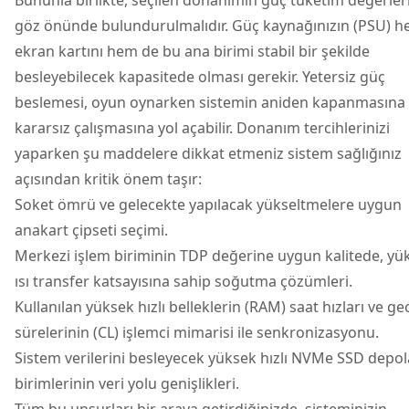
göz önünde bulundurulmalıdır. Güç kaynağınızın (PSU) 
ekran kartını hem de bu ana birimi stabil bir şekilde
besleyebilecek kapasitede olması gerekir. Yetersiz güç
beslemesi, oyun oynarken sistemin aniden kapanmasına
kararsız çalışmasına yol açabilir. Donanım tercihlerinizi
yaparken şu maddelere dikkat etmeniz sistem sağlığınız
açısından kritik önem taşır:
Soket ömrü ve gelecekte yapılacak yükseltmelere uygun
anakart çipseti seçimi.
Merkezi işlem biriminin TDP değerine uygun kalitede, yü
ısı transfer katsayısına sahip soğutma çözümleri.
Kullanılan yüksek hızlı belleklerin (RAM) saat hızları ve g
sürelerinin (CL) işlemci mimarisi ile senkronizasyonu.
Sistem verilerini besleyecek yüksek hızlı NVMe SSD depo
birimlerinin veri yolu genişlikleri.
Tüm bu unsurları bir araya getirdiğinizde, sisteminizin