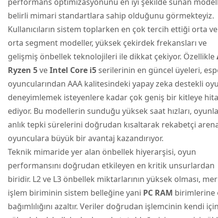
performans optimizasyonunu en iyi şekilde sunan modell
belirli mimari standartlara sahip olduğunu görmekteyiz.
Kullanıcıların sistem toplarken en çok tercih ettiği orta ve
orta segment modeller, yüksek çekirdek frekansları ve
gelişmiş önbellek teknolojileri ile dikkat çekiyor. Özellikle
Ryzen 5
ve
Intel Core i5
serilerinin en güncel üyeleri, es
oyuncularından AAA kalitesindeki yapay zeka destekli oyu
deneyimlemek isteyenlere kadar çok geniş bir kitleye hit
ediyor. Bu modellerin sunduğu yüksek saat hızları, oyunla
anlık tepki sürelerini doğrudan kısaltarak rekabetçi aren
oyunculara büyük bir avantaj kazandırıyor.
Teknik mimaride yer alan önbellek hiyerarşisi, oyun
performansını doğrudan etkileyen en kritik unsurlardan
biridir. L2 ve L3 önbellek miktarlarının yüksek olması, mer
işlem biriminin sistem belleğine yani
PC RAM
birimlerine 
bağımlılığını azaltır. Veriler doğrudan işlemcinin kendi içi