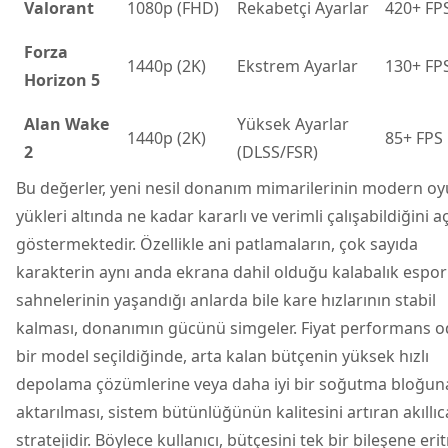
Valorant
1080p (FHD)
Rekabetçi Ayarlar
420+ FP
Forza
1440p (2K)
Ekstrem Ayarlar
130+ FP
Horizon 5
Alan Wake
Yüksek Ayarlar
1440p (2K)
85+ FPS
2
(DLSS/FSR)
Bu değerler, yeni nesil donanım mimarilerinin modern o
yükleri altında ne kadar kararlı ve verimli çalışabildiğini a
göstermektedir. Özellikle ani patlamaların, çok sayıda
karakterin aynı anda ekrana dahil olduğu kalabalık espor
sahnelerinin yaşandığı anlarda bile kare hızlarının stabil
kalması, donanımın gücünü simgeler. Fiyat performans o
bir model seçildiğinde, arta kalan bütçenin yüksek hızlı
depolama çözümlerine veya daha iyi bir soğutma bloğun
aktarılması, sistem bütünlüğünün kalitesini artıran akıllıc
stratejidir. Böylece kullanıcı, bütçesini tek bir bileşene er