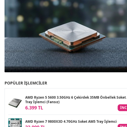
POPÜLER İŞLEMCILER
AMD Ryzen 5 5600 3.50GHz 6 Çekirdek 35MB Önbellek Soket
Tray İşlemci (Fansız)
6.399 TL
INC
AMD Ryzen 7 9800X3D 4.70GHz Soket AM5 Tray İşlemci