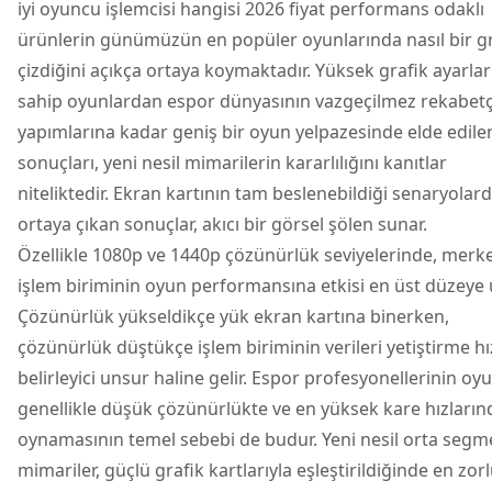
iyi oyuncu işlemcisi hangisi 2026 fiyat performans odaklı
ürünlerin günümüzün en popüler oyunlarında nasıl bir gr
çizdiğini açıkça ortaya koymaktadır. Yüksek grafik ayarlar
sahip oyunlardan espor dünyasının vazgeçilmez rekabetç
yapımlarına kadar geniş bir oyun yelpazesinde elde edile
sonuçları, yeni nesil mimarilerin kararlılığını kanıtlar
niteliktedir. Ekran kartının tam beslenebildiği senaryolar
ortaya çıkan sonuçlar, akıcı bir görsel şölen sunar.
Özellikle 1080p ve 1440p çözünürlük seviyelerinde, merke
işlem biriminin oyun performansına etkisi en üst düzeye u
Çözünürlük yükseldikçe yük ekran kartına binerken,
çözünürlük düştükçe işlem biriminin verileri yetiştirme hı
belirleyici unsur haline gelir. Espor profesyonellerinin oyu
genellikle düşük çözünürlükte ve en yüksek kare hızların
oynamasının temel sebebi de budur. Yeni nesil orta segm
mimariler, güçlü grafik kartlarıyla eşleştirildiğinde en zor