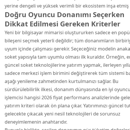
yerine dengeli ve yüksek verimli bir ekosistem inşa etmiş 
Doğru Oyuncu Donanımı Seçerken
Dikkat Edilmesi Gereken Kriterler
Yeni bir bilgisayar mimarisi oluştururken sadece en popü
bileşeni seçmek yeterli değildir; tüm donanımların birbiri
uyum içinde çalışması gerekir. Seçeceğiniz modelin anaka
soket yapısıyla tam uyumlu olması ilk kuraldır. Örneğin, e
güncel soket teknolojilerine yatırım yapmak, ilerleyen yıl
sadece merkezi işlem birimini değiştirerek tüm sistemi b
aşağı yenileme zahmetinden kurtulmanızı sağlar. Bu
sürdürülebilirlik ilkesi, donanım dünyasında en iyi oyunc
işlemcisi hangisi 2026 fiyat performans analizlerinde gel
yatırım kriteri olarak ön plana çıkar. Yatırımınızı güncel t
gelecekte çıkacak yeni nesil teknolojileri de sorunsuz
deneyimlemenin anahtarıdır.
Bununla birlikte, seçilen donanımın güç tüketim değerler