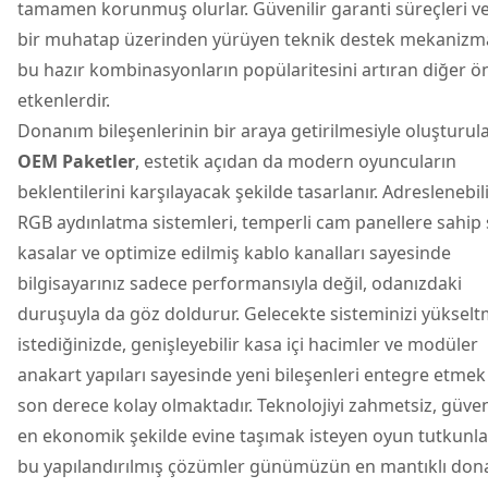
tamamen korunmuş olurlar. Güvenilir garanti süreçleri ve
bir muhatap üzerinden yürüyen teknik destek mekanizma
bu hazır kombinasyonların popülaritesini artıran diğer ö
etkenlerdir.
Donanım bileşenlerinin bir araya getirilmesiyle oluşturul
OEM Paketler
, estetik açıdan da modern oyuncuların
beklentilerini karşılayacak şekilde tasarlanır. Adreslenebil
RGB aydınlatma sistemleri, temperli cam panellere sahip 
kasalar ve optimize edilmiş kablo kanalları sayesinde
bilgisayarınız sadece performansıyla değil, odanızdaki
duruşuyla da göz doldurur. Gelecekte sisteminizi yüksel
istediğinizde, genişleyebilir kasa içi hacimler ve modüler
anakart yapıları sayesinde yeni bileşenleri entegre etmek
son derece kolay olmaktadır. Teknolojiyi zahmetsiz, güven
en ekonomik şekilde evine taşımak isteyen oyun tutkunlar
bu yapılandırılmış çözümler günümüzün en mantıklı do