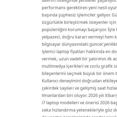
devrim niteliğinde yenilikler yaşanıyor
performans gerektiren yeni nesil oyunl
başında şüphesiz işlemciler geliyor. 
özgürlükle birleştirmek isteyenler içi
popülerliğini korumayı başarıyor. İşte
yelpazesi, doğru kararı vermeyi hem key
bilgisayar dünyasındaki güncel yenilik
işlemci laptop fiyatları
hakkında en doğ
vermek, uzun vadeli bir yatırımın ilk
multimedya içerikleri ve zorlu grafik
bileşenlerini seçmek büyük bir önem t
Kullanıcı deneyimini doğrudan etkiley
çekirdek sayıları ve gelişmiş saat hızl
limanlardan biri oluyor. 2026 yılı itiba
i7 laptop modelleri ve önerisi 2026 başl
zeka hızlandırma yetenekleriyle göz d