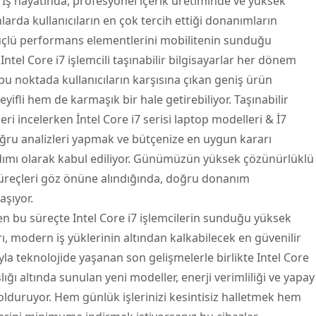
. İş hayatında, profesyonel içerik üretiminde ve yüksek
arda kullanıcıların en çok tercih ettiği donanımların
Güçlü performans elementlerini mobilitenin sunduğu
n
Intel Core
i7 işlemcili taşınabilir bilgisayarlar her dönem
 bu noktada kullanıcıların karşısına çıkan geniş ürün
ifli hem de karmaşık bir hale getirebiliyor. Taşınabilir
leri incelerken
İntel Core i7 serisi laptop modelleri & İ7
ru analizleri yapmak ve bütçenize en uygun kararı
 adımı olarak kabul ediliyor. Günümüzün yüksek çözünürlüklü
 süreçleri göz önüne alındığında, doğru donanım
aşıyor.
en bu süreçte Intel Core i7 işlemcilerin sunduğu yüksek
arı, modern iş yüklerinin altından kalkabilecek en güvenilir
rıyla teknolojide yaşanan son gelişmelerle birlikte Intel Core
ığı altında sunulan yeni modeller, enerji verimliliği ve yapay
olduruyor. Hem günlük işlerinizi kesintisiz halletmek hem