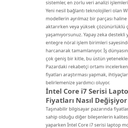
sistemler, en zorlu veri analizi işlemle
Yeni nesil bağlantı teknolojileri olan 
modellerin ayrılmaz bir parçası haline 
aktarırken veya yüksek çözünürlüklü 
yaşamıyorsunuz. Yapay zeka destekli y
entegre nöral işlem birimleri sayesind
harcanarak tamamlanıyor. İş dünyasında
çok geniş bir kitle, bu üstün yetenekler
Pazardaki rekabetçi ortamı incelerken İ
fiyatları araştırması yapmak, ihtiyaçl
belirlemenize yardımcı oluyor.
İntel Core i7 Serisi Lap
Fiyatları Nasıl Değişiyor
Taşınabilir bilgisayar pazarında fiyatla
sahip olduğu diğer bileşenlerin kalites
yaparken İntel Core i7 serisi laptop mod