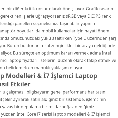
en bir diğer kritik unsur olarak öne çıkıyor. Grafik tasarımı
gerektiren işlerle uğraşıyorsanız sRGB veya DCI P3 renk
ndiği panelleri seçmelisiniz. Taşınabilir yapının
adaptör boyutları da mobil kullanıcılar için hayati önem
nasında omuzunuzdaki yükü azaltırken Type C üzerinden şarj
yor. Bütün bu donanımsal zenginlikler bir araya geldiğinde
seliyor. Bu süreçte en optimum kararı vermek adına İntel
emci laptop fiyatları listelerini düzenli olarak takip etmek ve
nu belirlemek en mantıklı yaklaşım oluyor.
top Modelleri & İ7 İşlemci Laptop
sıl Etkiler
lu çalışması, bilgisayarın genel performans haritasını
tçeler ayırarak satın aldığınız bir sistemde, işlemcinin
a yavaş bir depolama birimi darboğaz dediğimiz
 yüzden İntel Core i7 serisi laptop modelleri & İ7 işlemci