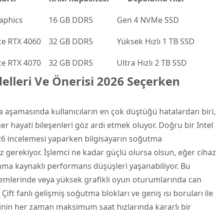
raphics
16 GB DDR5
Gen 4 NVMe SSD
ce RTX 4060
32 GB DDR5
Yüksek Hızlı 1 TB SSD
ce RTX 4070
32 GB DDR5
Ultra Hızlı 2 TB SSD
elleri Ve Önerisi 2026 Seçerken
lma aşamasında kullanıcıların en çok düştüğü hatalardan biri,
r hayati bileşenleri göz ardı etmek oluyor. Doğru bir Intel
026 incelemesi yaparken bilgisayarın soğutma
gerekiyor. İşlemci ne kadar güçlü olursa olsun, eğer cihaz
ınma kaynaklı performans düşüşleri yaşanabiliyor. Bu
şlemlerinde veya yüksek grafikli oyun oturumlarında can
 Çift fanlı gelişmiş soğutma blokları ve geniş ısı boruları ile
inin her zaman maksimum saat hızlarında kararlı bir