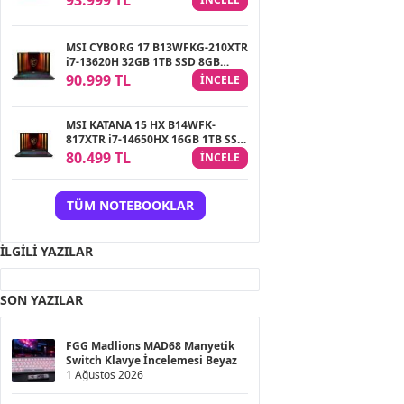
93.999 TL
FreeDOS Gaming Notebook
MSI CYBORG 17 B13WFKG-210XTR
i7-13620H 32GB 1TB SSD 8GB
RTX5060 8GB 17.3″ FHD 144Hz
90.999 TL
INCELE
FreeDOS Gaming Notebook
MSI KATANA 15 HX B14WFK-
817XTR i7-14650HX 16GB 1TB SSD
8GB RTX5060 8GB 15.6″ FHD
80.499 TL
INCELE
144Hz FreeDOS Gaming
Notebook
TÜM NOTEBOOKLAR
İLGILI YAZILAR
SON YAZILAR
FGG Madlions MAD68 Manyetik
Switch Klavye İncelemesi Beyaz
1 Ağustos 2026