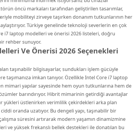
lerini minimuma indirmek istiyorsanız bu cihazlar
Sektörün öncü markaları tarafından geliştirilen tasarımlar,
eriyle mobiliteyi zirveye taşırken donanım tutkunlarının her
laştırıyor. Türkiye genelinde teknoloji severlerin en çok
 i7 laptop modelleri ve önerisi 2026 listeleri, doğru
ir rehber sunuyor.
elleri Ve Önerisi 2026 Seçenekleri
n taşınabilir bilgisayarlar, sundukları işlem gücüyle
e taşımanıza imkan tanıyor. Özellikle Intel Core i7 laptop
işen mimari yapılar sayesinde hem oyun tutkunlarına hem de
özümler barındırıyor. Hibrit mimarinin getirdiği avantajlar
 yükleri üstlenirken verimlilik çekirdekleri arka plan
iddi oranda uzatıyor. Bu dengeli yapı, taşınabilir bir
 çalışma süresini artırarak modern yaşamın dinamizmine
ri ve yüksek frekanslı bellek destekleri ile donatılan bu