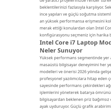
de yaratıcı projelerinizde render süre
beklentilerinizi fazlasıyla karşılıyor. 
ince yapıları ve güçlü soğutma sisteml
an yüksek performansa erişmesini kolay
merak ettiği konulardan olan Intel Core
konfigürasyonu seçmeniz için harika b
Intel Core i7 Laptop Mod
Neler Sunuyor
Yüksek performans segmentinde yer ala
masaüstü bilgisayar deneyimini her yer
modelleri ve önerisi 2026 yılında gel
profesyonel yazılımcılara hitap eden ç
sayesinde performans çekirdekleri ağır
işlemlerini yöneterek batarya ömrünü c
bilgisayardan beklenen priz bağımsız
ayak uyduruyor. Güçlü grafik arabirimle