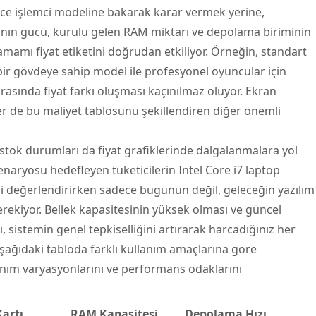
ce işlemci modeline bakarak karar vermek yerine,
rtının gücü, kurulu gelen RAM miktarı ve depolama biriminin
amamı fiyat etiketini doğrudan etkiliyor. Örneğin, standart
if bir gövdeye sahip model ile profesyonel oyuncular için
arasında fiyat farkı oluşması kaçınılmaz oluyor. Ekran
er de bu maliyet tablosunu şekillendiren diğer önemli
tok durumları da fiyat grafiklerinde dalgalanmalara yol
enaryosu hedefleyen tüketicilerin Intel Core i7 laptop
ni değerlendirirken sadece bugünün değil, geleceğin yazılım
rekiyor. Bellek kapasitesinin yüksek olması ve güncel
 sistemin genel tepkiselliğini artırarak harcadığınız her
 Aşağıdaki tabloda farklı kullanım amaçlarına göre
anım varyasyonlarını ve performans odaklarını
artı
RAM Kapasitesi
Depolama Hızı