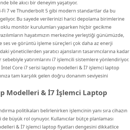
rinde bile akıcı bir deneyim yaşatıyor.
Wi-Fi 7 ve Thunderbolt 5 gibi modern standartlar da bu
geliyor. Bu sayede verilerinizi harici depolama birimlerine
çoklu monitör kurulumları yaparken hiçbir gecikme
azılımların hayatımızın merkezine yerleştiği günümüzde,
e ses ve görüntü işleme süreçleri çok daha az enerji
ki yöneticilerden yaratıcı ajansların tasarımcılarına kadar
 sebebiyle yatırımlarını i7 işlemcili sistemlere yönlendiriyor.
ntel Core i7 serisi laptop modelleri & İ7 işlemci laptop
arınıza tam karşılık gelen doğru donanım seviyesini
top Modelleri & İ7 İşlemci Laptop
ndırma politikaları belirlenirken işlemcinin yanı sıra cihazın
i de büyük rol oynuyor. Kullanıcılar bütçe planlaması
elleri & İ7 işlemci laptop fiyatları dengesini dikkatlice