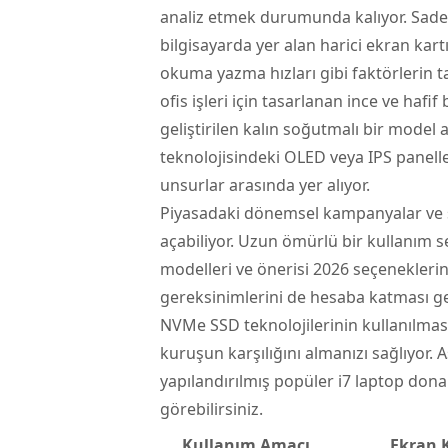
analiz etmek durumunda kalıyor. Sade
bilgisayarda yer alan harici ekran ka
okuma yazma hızları gibi faktörlerin t
ofis işleri için tasarlanan ince ve haf
geliştirilen kalın soğutmalı bir model 
teknolojisindeki OLED veya IPS panell
unsurlar arasında yer alıyor.
Piyasadaki dönemsel kampanyalar ve s
açabiliyor. Uzun ömürlü bir kullanım s
modelleri ve önerisi 2026 seçenekleri
gereksinimlerini de hesaba katması ge
NVMe SSD teknolojilerinin kullanılması,
kuruşun karşılığını almanızı sağlıyor.
yapılandırılmış popüler i7 laptop don
görebilirsiniz.
Kullanım Amacı
Ekran K