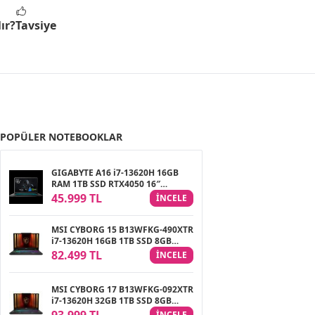
ır?
Tavsiye
POPÜLER NOTEBOOKLAR
GIGABYTE A16 i7-13620H 16GB
RAM 1TB SSD RTX4050 16″
FreeDOS Gaming Notebook
45.999 TL
INCELE
MSI CYBORG 15 B13WFKG-490XTR
i7-13620H 16GB 1TB SSD 8GB
RTX5060 8GB 15.6″ FHD 144Hz
82.499 TL
INCELE
FreeDOS Gaming Notebook
MSI CYBORG 17 B13WFKG-092XTR
i7-13620H 32GB 1TB SSD 8GB
RTX5060 8GB 17.3″ FHD 144Hz
INCELE