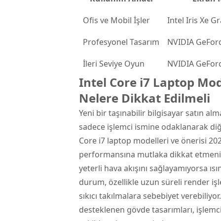
Ofis ve Mobil İşler
Intel Iris Xe G
Profesyonel Tasarım
NVIDIA GeFor
İleri Seviye Oyun
NVIDIA GeFor
Intel Core i7 Laptop Mod
Nelere Dikkat Edilmeli
Yeni bir taşınabilir bilgisayar satın a
sadece işlemci ismine odaklanarak diğe
Core i7 laptop modelleri ve önerisi 2
performansına mutlaka dikkat etmeniz 
yeterli hava akışını sağlayamıyorsa ıs
durum, özellikle uzun süreli render i
sıkıcı takılmalara sebebiyet verebiliyor.
desteklenen gövde tasarımları, işlemc