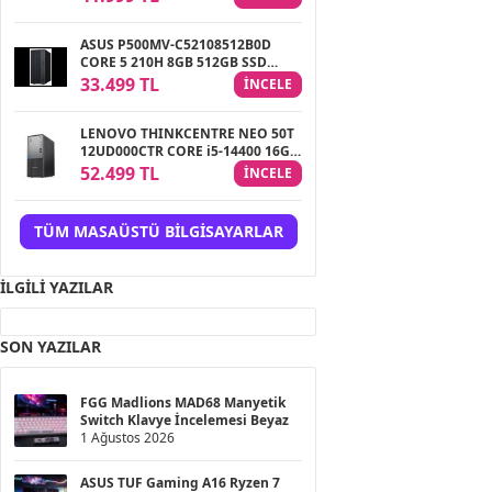
ASUS P500MV-C52108512B0D
CORE 5 210H 8GB 512GB SSD
FREEDOS MASAÜSTÜ PC
33.499 TL
INCELE
LENOVO THINKCENTRE NEO 50T
12UD000CTR CORE i5-14400 16GB
512GB SSD W11PRO MASAÜSTÜ
52.499 TL
INCELE
PC
TÜM MASAÜSTÜ BILGISAYARLAR
İLGILI YAZILAR
SON YAZILAR
FGG Madlions MAD68 Manyetik
Switch Klavye İncelemesi Beyaz
1 Ağustos 2026
ASUS TUF Gaming A16 Ryzen 7