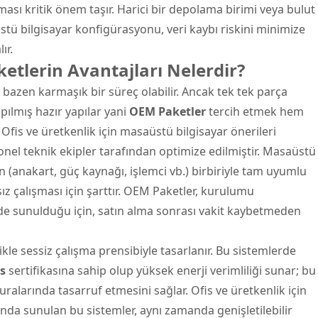
ması kritik önem taşır. Harici bir depolama birimi veya bulut
üstü bilgisayar konfigürasyonu, veri kaybı riskini minimize
ır.
tlerin Avantajları Nelerdir?
bazen karmaşık bir süreç olabilir. Ancak tek tek parça
pılmış hazır yapılar yani
OEM Paketler
tercih etmek hem
Ofis ve üretkenlik için masaüstü bilgisayar önerileri
onel teknik ekipler tarafından optimize edilmiştir. Masaüstü
ın (anakart, güç kaynağı, işlemci vb.) birbiriyle tam uyumlu
z çalışması için şarttır. OEM Paketler, kurulumu
de sunulduğu için, satın alma sonrası vakit kaybetmeden
kle sessiz çalışma prensibiyle tasarlanır. Bu sistemlerde
s
sertifikasına sahip olup yüksek enerji verimliliği sunar; bu
uralarında tasarruf etmesini sağlar. Ofis ve üretkenlik için
nda sunulan bu sistemler, aynı zamanda genişletilebilir