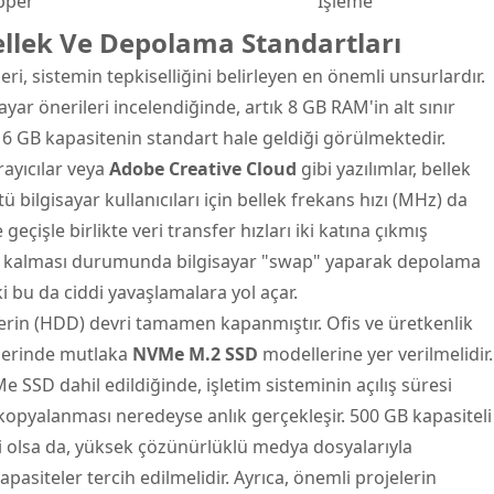
pper
İşleme
Bellek Ve Depolama Standartları
i, sistemin tepkiselliğini belirleyen en önemli unsurlardır.
ayar önerileri incelendiğinde, artık 8 GB RAM'in alt sınır
16 GB kapasitenin standart hale geldiği görülmektedir.
rayıcılar veya
Adobe Creative Cloud
gibi yazılımlar, bellek
ü bilgisayar kullanıcıları için bellek frekans hızı (MHz) da
geçişle birlikte veri transfer hızları iki katına çıkmış
iz kalması durumunda bilgisayar "swap" yaparak depolama
ki bu da ciddi yavaşlamalara yol açar.
erin (HDD) devri tamamen kapanmıştır. Ofis ve üretkenlik
telerinde mutlaka
NVMe M.2 SSD
modellerine yer verilmelidir.
 SSD dahil edildiğinde, işletim sisteminin açılış süresi
kopyalanması neredeyse anlık gerçekleşir. 500 GB kapasiteli
rli olsa da, yüksek çözünürlüklü medya dosyalarıyla
pasiteler tercih edilmelidir. Ayrıca, önemli projelerin