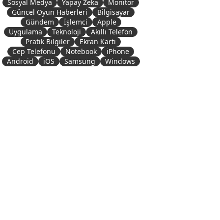
Sosyal Medya
Yapay Zeka
Monitör
Güncel Oyun Haberleri
Bilgisayar
Gündem
İşlemci
Apple
Uygulama
Teknoloji
Akıllı Telefon
Pratik Bilgiler
Ekran Kartı
Cep Telefonu
Notebook
iPhone
Android
iOS
Samsung
Windows