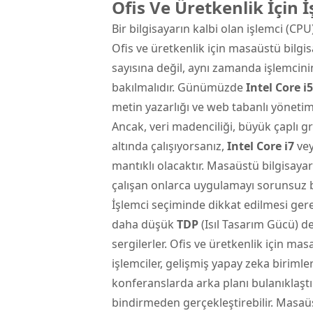
Ofis Ve Üretkenlik İçin 
Bir bilgisayarın kalbi olan işlemci (CPU
Ofis ve üretkenlik için masaüstü bilg
sayısına değil, aynı zamanda işlemcini
bakılmalıdır. Günümüzde
Intel Core i5
metin yazarlığı ve web tabanlı yönetim 
Ancak, veri madenciliği, büyük çaplı gr
altında çalışıyorsanız,
Intel Core i7
ve
mantıklı olacaktır. Masaüstü bilgisaya
çalışan onlarca uygulamayı sorunsuz bi
İşlemci seçiminde dikkat edilmesi gereke
daha düşük
TDP
(Isıl Tasarım Gücü) d
sergilerler. Ofis ve üretkenlik için m
işlemciler, gelişmiş yapay zeka birimle
konferanslarda arka planı bulanıklaşt
bindirmeden gerçekleştirebilir. Masaü