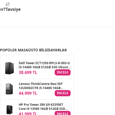
ır?
Tavsiye
POPÜLER MASAÜSTÜ BILGISAYARLAR
Dell Tower ECT1250-RPLS-R-003-U
i5-14400 16GB 512GB SSD Ubuntu
Masaüstü PC
38.699 TL
INCELE
Lenovo ThinkCentre Neo 50T
12UD002CTR i5-14400 16GB
512GB SSD FreeDOS Masaüstü PC
44.999 TL
INCELE
HP Pro Tower 290 G9 623Y0ET
Core i5-13500 16GB 512GB SSD
FreeDOS Masaüstü PC
41.999 TL
INCELE