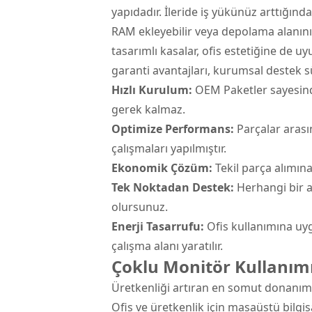
yapıdadır. İleride iş yükünüz arttığınd
RAM ekleyebilir veya depolama alanını
tasarımlı kasalar, ofis estetiğine de u
garanti avantajları, kurumsal destek s
Hızlı Kurulum:
OEM Paketler sayesind
gerek kalmaz.
Optimize Performans:
Parçalar arası
çalışmaları yapılmıştır.
Ekonomik Çözüm:
Tekil parça alımına
Tek Noktadan Destek:
Herhangi bir a
olursunuz.
Enerji Tasarrufu:
Ofis kullanımına uyg
çalışma alanı yaratılır.
Çoklu Monitör Kullanım
Üretkenliği artıran en somut donanım 
Ofis ve üretkenlik için masaüstü bilgis