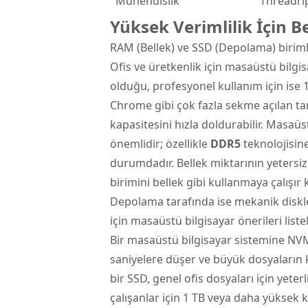
Mühendislik
Threadri
Yüksek Verimlilik İçin 
RAM (Bellek) ve SSD (Depolama) birimler
Ofis ve üretkenlik için masaüstü bilgis
olduğu, profesyonel kullanım için ise 
Chrome gibi çok fazla sekme açılan ta
kapasitesini hızla doldurabilir. Masaüst
önemlidir; özellikle
DDR5
teknolojisine 
durumdadır. Bellek miktarının yeters
birimini bellek gibi kullanmaya çalışır 
Depolama tarafında ise mekanik diskl
için masaüstü bilgisayar önerileri lis
Bir masaüstü bilgisayar sistemine NVMe
saniyelere düşer ve büyük dosyaların 
bir SSD, genel ofis dosyaları için yete
çalışanlar için 1 TB veya daha yüksek ka