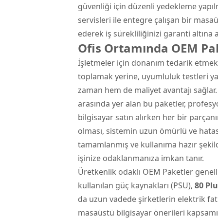
güvenliği için düzenli yedekleme yapıl
servisleri ile entegre çalışan bir masa
ederek iş sürekliliğinizi garanti altına al
Ofis Ortamında OEM Pake
İşletmeler için donanım tedarik etmek 
toplamak yerine, uyumluluk testleri ya
zaman hem de maliyet avantajı sağlar. 
arasında yer alan bu paketler, profesy
bilgisayar satın alırken her bir parçan
olması, sistemin uzun ömürlü ve hatası
tamamlanmış ve kullanıma hazır şekil
işinize odaklanmanıza imkan tanır.
Üretkenlik odaklı OEM Paketler genelli
kullanılan güç kaynakları (PSU),
80 Plu
da uzun vadede şirketlerin elektrik fat
masaüstü bilgisayar önerileri kapsamı