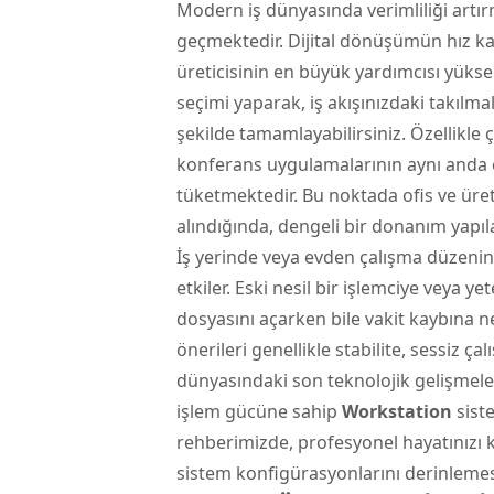
Modern iş dünyasında verimliliği art
geçmektedir. Dijital dönüşümün hız ka
üreticisinin en büyük yardımcısı yüksek
seçimi yaparak, iş akışınızdaki takılmal
şekilde tamamlayabilirsiniz. Özellikle ç
konferans uygulamalarının aynı anda ça
tüketmektedir. Bu noktada ofis ve üret
alındığında, dengeli bir donanım yapı
İş yerinde veya evden çalışma düzenin
etkiler. Eski nesil bir işlemciye veya y
dosyasını açarken bile vakit kaybına ne
önerileri genellikle stabilite, sessiz 
dünyasındaki son teknolojik gelişmeler
işlem gücüne sahip
Workstation
sist
rehberimizde, profesyonel hayatınızı k
sistem konfigürasyonlarını derinlemes