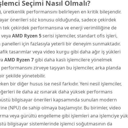
İşlemci Seçimi Nasıl Olmalı?
), üretkenlik performansını belirleyen en kritik bileşendir.
isayar önerileri söz konusu olduğunda, sadece çekirdek
n tek çekirdek performansına ve enerji verimliliğine de
veya
AMD Ryzen 5
serisi işlemciler, standart ofis işleri,
panelleri için fazlasıyla yeterli bir deneyim sunmaktadır.
afik tasarımlar veya video kurgu gibi daha ağır iş yükleri
ya
AMD Ryzen 7
gibi daha kaslı işlemcilere yönelmek
r performansını zirveye taşıyan bu işlemciler, arka planda
r şekilde yönetebilir.
n bir diğer husus ise nesil farkıdır. Yeni nesil işlemciler,
eğerleri ile daha az ısınarak daha yüksek performans
asaüstü bilgisayar önerileri kapsamında sunulan modern
rine (NPU) de sahip olmaya başlamıştır. Bu birimler, video
ırma veya gürültü engelleme gibi işlemleri ana işlemciye yük
stü bilgisayar sistemlerinde işlemci soğutmasının da