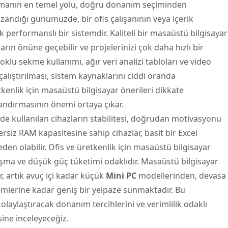
ırmanın en temel yolu, doğru donanım seçiminden
zandığı günümüzde, bir ofis çalışanının veya içerik
 performanslı bir sistemdir. Kaliteli bir
masaüstü bilgisayar
arın önüne geçebilir ve projelerinizi çok daha hızlı bir
oklu sekme kullanımı, ağır veri analizi tabloları ve video
lıştırılması, sistem kaynaklarını ciddi oranda
kenlik için
masaüstü bilgisayar
önerileri dikkate
landırmasının önemi ortaya çıkar.
de kullanılan cihazların stabilitesi, doğrudan motivasyonu
etersiz RAM kapasitesine sahip cihazlar, basit bir Excel
den olabilir. Ofis ve üretkenlik için masaüstü bilgisayar
çalışma ve düşük güç tüketimi odaklıdır. Masaüstü bilgisayar
, artık avuç içi kadar küçük
Mini PC
modellerinden, devasa
emlerine kadar geniş bir yelpaze sunmaktadır. Bu
olaylaştıracak donanım tercihlerini ve verimlilik odaklı
ine inceleyeceğiz.