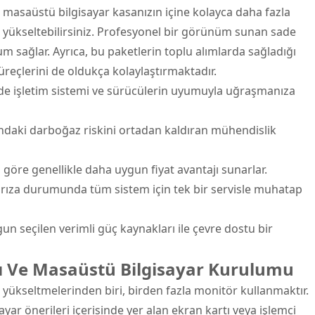
a masaüstü bilgisayar kasanızın içine kolayca daha fazla
 yükseltebilirsiniz. Profesyonel bir görünüm sunan sade
yum sağlar. Ayrıca, bu paketlerin toplu alımlarda sağladığı
üreçlerini de oldukça kolaylaştırmaktadır.
e işletim sistemi ve sürücülerin uyumuyla uğraşmanıza
ndaki darboğaz riskini ortadan kaldıran mühendislik
 göre genellikle daha uygun fiyat avantajı sunarlar.
rıza durumunda tüm sistem için tek bir servisle muhatap
un seçilen verimli güç kaynakları ile çevre dostu bir
ı Ve Masaüstü Bilgisayar Kurulumu
yükseltmelerinden biri, birden fazla monitör kullanmaktır.
ayar önerileri içerisinde yer alan ekran kartı veya işlemci