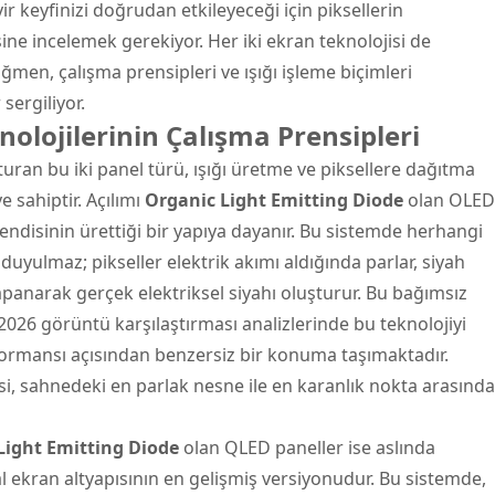
 keyfinizi doğrudan etkileyeceği için piksellerin
ine incelemek gerekiyor. Her iki ekran teknolojisi de
men, çalışma prensipleri ve ışığı işleme biçimleri
sergiliyor.
olojilerinin Çalışma Prensipleri
turan bu iki panel türü, ışığı üretme ve piksellere dağıtma
 sahiptir. Açılımı
Organic Light Emitting Diode
olan OLED
 kendisinin ürettiği bir yapıya dayanır. Bu sistemde herhangi
duyulmaz; pikseller elektrik akımı aldığında parlar, siyah
anarak gerçek elektriksel siyahı oluşturur. Bu bağımsız
 2026 görüntü karşılaştırması analizlerinde bu teknolojiyi
rformansı açısından benzersiz bir konuma taşımaktadır.
si, sahnedeki en parlak nesne ile en karanlık nokta arasında
ight Emitting Diode
olan QLED paneller ise aslında
al ekran altyapısının en gelişmiş versiyonudur. Bu sistemde,