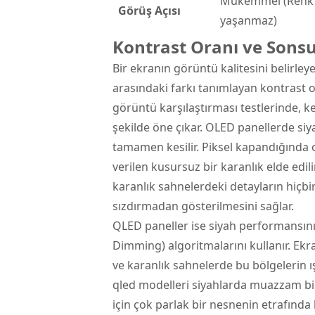
Mükemmel (Renk 
Görüş Açısı
yaşanmaz)
Kontrast Oranı ve Sons
Bir ekranın görüntü kalitesini belirleye
arasındaki farkı tanımlayan kontrast o
görüntü karşılaştırması testlerinde, k
şekilde öne çıkar. OLED panellerde siyah
tamamen kesilir. Piksel kapandığında o
verilen kusursuz bir karanlık elde edil
karanlık sahnelerdeki detayların hiçbi
sızdırmadan gösterilmesini sağlar.
QLED paneller ise siyah performansını
Dimming) algoritmalarını kullanır. Ekr
ve karanlık sahnelerde bu bölgelerin ı
qled modelleri siyahlarda muazzam bir
için çok parlak bir nesnenin etrafında 