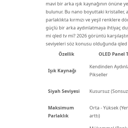
mavi bir arka ışık kaynağının önüne y
bulunur. Bu nano boyuttaki kristaller,
parlaklıkta kırmızı ve yeşil renklere dö
güçlü bir arka aydınlatmaya ihtiyaç duy
mi qled tv mi? 2026 görüntü karşılaş
seviyeleri söz konusu olduğunda qled 
Özellik
OLED Panel T
Kendinden Aydınl
Işık Kaynağı
Pikseller
Siyah Seviyesi
Kusursuz (Sonsuz
Maksimum
Orta - Yüksek (Yen
Parlaklık
arttı)