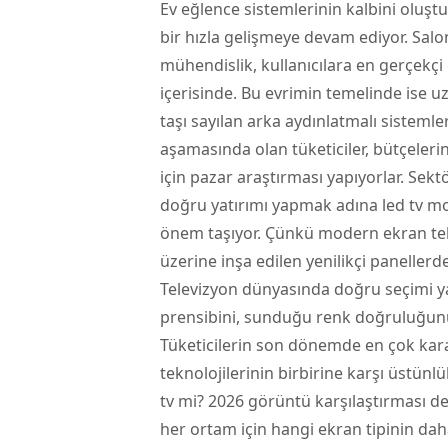
Ev eğlence sistemlerinin kalbini oluşt
bir hızla gelişmeye devam ediyor. Sal
mühendislik, kullanıcılara en gerçekç
içerisinde. Bu evrimin temelinde ise uz
taşı sayılan arka aydınlatmalı sistemle
aşamasında olan tüketiciler, bütçeler
için pazar araştırması yapıyorlar. Sektö
doğru yatırımı yapmak adına
led tv
mod
önem taşıyor. Çünkü modern ekran tekn
üzerine inşa edilen yenilikçi panellerde
Televizyon dünyasında doğru seçimi ya
prensibini, sunduğu renk doğruluğunu
Tüketicilerin son dönemde en çok kara
teknolojilerinin birbirine karşı üstünl
tv mi? 2026 görüntü karşılaştırması de
her ortam için hangi ekran tipinin da