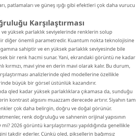
rı, patlamaları ve güneş ışığı gibi efektleri çok daha vurucu
.
ruluğu Karşılaştırması
ı ve yüksek parlaklık seviyelerinde renklerin solup
 bir diğer önemli parametredir. Kuantum nokta teknolojisine
 gamına sahiptir ve en yüksek parlaklık seviyesinde bile
k bir renk hacmi sunar. Yani, ekrandaki görüntü ne kadar
nlı kırmızı, mavi yine en derin mavi olarak kalır. Bu durum,
şılaştırması analizlerinde qled modellerine özellikle
inde büyük bir görsel üstünlük kazandırır.
nda qled kadar yüksek parlaklıklara çıkamasa da, sunduğu
rin kontrast algısını muazzam derecede artırır. Siyahın tam
enkler çok daha belirgin, doğru ve doğal görünür.
etmenler, renk doğruluğu ve sahnenin orijinal yapısının
 mi? 2026 görüntü karşılaştırması yapıldığında genellikle
ni takdir ederler. Çünkü oled, piksellerin bağımsız