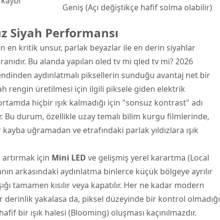
kaybı
Geniş (Açı değiştikçe hafif solma olabilir)
uz Siyah Performansı
n en kritik unsur, parlak beyazlar ile en derin siyahlar
ranıdır. Bu alanda yapılan oled tv mi qled tv mi? 2026
endinden aydınlatmalı piksellerin sunduğu avantaj net bir
 rengin üretilmesi için ilgili piksele giden elektrik
rtamda hiçbir ışık kalmadığı için "sonsuz kontrast" adı
ir. Bu durum, özellikle uzay temalı bilim kurgu filmlerinde,
r kayba uğramadan ve etrafındaki parlak yıldızlara ışık
 artırmak için
Mini LED
ve gelişmiş yerel karartma (Local
anın arkasındaki aydınlatma binlerce küçük bölgeye ayrılır
şığı tamamen kısılır veya kapatılır. Her ne kadar modern
 derinlik yakalasa da, piksel düzeyinde bir kontrol olmadığı
hafif bir ışık halesi (Blooming) oluşması kaçınılmazdır.