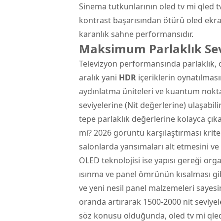
Sinema tutkunlarının oled tv mi qled t
kontrast başarısından ötürü oled ekr
karanlık sahne performansıdır.
Maksimum Parlaklık Sev
Televizyon performansında parlaklık, ö
aralık yani
HDR
içeriklerin oynatılması
aydınlatma üniteleri ve kuantum nokta
seviyelerine (Nit değerlerine) ulaşabili
tepe parlaklık değerlerine kolayca çıka
mi? 2026 görüntü karşılaştırması krit
salonlarda yansımaları alt etmesini ve
OLED teknolojisi ise yapısı gereği orga
ısınma ve panel ömrünün kısalması gibi
ve yeni nesil panel malzemeleri sayesi
oranda artırarak 1500-2000 nit seviyele
söz konusu olduğunda, oled tv mi qled