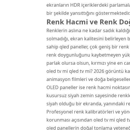
ekranların HDR içeriklerdeki parlamala
bir şekilde yansıttığını göstermektedir
Renk Hacmi ve Renk Doğ
Renklerin aslına ne kadar sadık kaldığ
solmadığı, ekran kalitesini belirleyen
sahip qled paneller, çok geniş bir renk
renk doygunluğunu kaybetmeyen yükse
parlak olursa olsun, kırmızı yine en ca
oled tv mi qled tv mi? 2026 görüntü kar
animasyon filmleri ve doğa belgeseller
OLED paneller ise renk hacmi noktası
kusursuz siyah zemin sayesinde renkle
siyah olduğu bir ekranda, yanındaki r
Profesyonel renk kalibratörleri ve yön
korunması açısından oled tv mi qled tv
oled panellerin doğal tonlama yeteneği