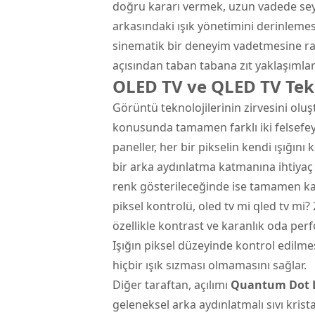
doğru kararı vermek, uzun vadede seyir
arkasındaki ışık yönetimini derinlemes
sinematik bir deneyim vadetmesine rağ
açısından taban tabana zıt yaklaşımlar 
OLED TV ve QLED TV Tekn
Görüntü teknolojilerinin zirvesini oluş
konusunda tamamen farklı iki felsefeye
paneller, her bir pikselin kendi ışığını
bir arka aydınlatma katmanına ihtiyaç 
renk gösterileceğinde ise tamamen kap
piksel kontrolü, oled tv mi qled tv mi?
özellikle kontrast ve karanlık oda pe
Işığın piksel düzeyinde kontrol edilme
hiçbir ışık sızması olmamasını sağlar.
Diğer taraftan, açılımı
Quantum Dot L
geleneksel arka aydınlatmalı sıvı krist