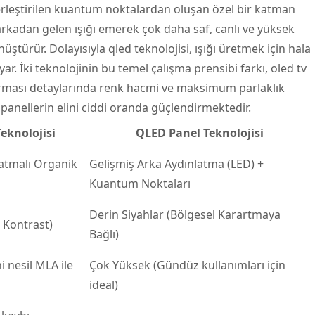
erleştirilen kuantum noktalardan oluşan özel bir katman
 arkadan gelen ışığı emerek çok daha saf, canlı ve yüksek
nüştürür. Dolayısıyla qled teknolojisi, ışığı üretmek için hala
ar. İki teknolojinin bu temel çalışma prensibi farkı, oled tv
tırması detaylarında renk hacmi ve maksimum parlaklık
panellerin elini ciddi oranda güçlendirmektedir.
eknolojisi
QLED Panel Teknolojisi
atmalı Organik
Gelişmiş Arka Aydınlatma (LED) +
Kuantum Noktaları
Derin Siyahlar (Bölgesel Karartmaya
 Kontrast)
Bağlı)
i nesil MLA ile
Çok Yüksek (Gündüz kullanımları için
ideal)