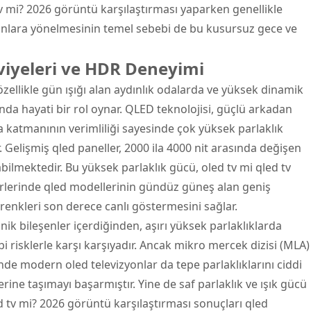
v mi? 2026 görüntü karşılaştırması yaparken genellikle
anlara yönelmesinin temel sebebi de bu kusursuz gece ve
iyeleri ve HDR Deneyimi
zellikle gün ışığı alan aydınlık odalarda ve yüksek dinamik
nda hayati bir rol oynar. QLED teknolojisi, güçlü arkadan
 katmanının verimliliği sayesinde çok yüksek parlaklık
r. Gelişmiş qled paneller, 2000 ila 4000 nit arasında değişen
bilmektedir. Bu yüksek parlaklık gücü, oled tv mi qled tv
erlerinde qled modellerinin gündüz güneş alan geniş
 renkleri son derece canlı göstermesini sağlar.
nik bileşenler içerdiğinden, aşırı yüksek parlaklıklarda
 risklerle karşı karşıyadır. Ancak mikro mercek dizisi (MLA)
nde modern oled televizyonlar da tepe parlaklıklarını ciddi
rine taşımayı başarmıştır. Yine de saf parlaklık ve ışık gücü
 tv mi? 2026 görüntü karşılaştırması sonuçları qled