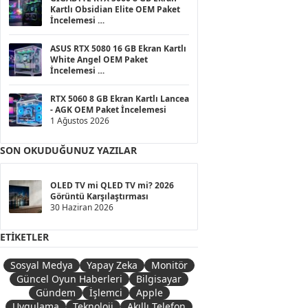
Kartlı Obsidian Elite OEM Paket
İncelemesi
1 Ağustos 2026
ASUS RTX 5080 16 GB Ekran Kartlı
White Angel OEM Paket
İncelemesi
1 Ağustos 2026
RTX 5060 8 GB Ekran Kartlı Lancea
- AGK OEM Paket İncelemesi
1 Ağustos 2026
SON OKUDUĞUNUZ YAZILAR
OLED TV mi QLED TV mi? 2026
Görüntü Karşılaştırması
30 Haziran 2026
ETIKETLER
Sosyal Medya
Yapay Zeka
Monitör
Güncel Oyun Haberleri
Bilgisayar
Gündem
İşlemci
Apple
Uygulama
Teknoloji
Akıllı Telefon