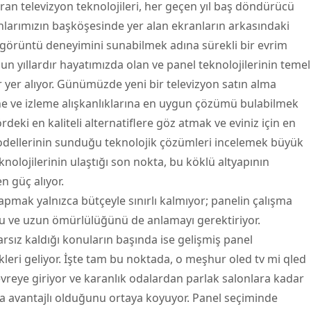
uran
televizyon
teknolojileri, her geçen yıl baş döndürücü
onlarımızın başköşesinde yer alan ekranların arkasındaki
i görüntü deneyimini sunabilmek adına sürekli bir evrim
un yıllardır hayatımızda olan ve panel teknolojilerinin temel
r yer alıyor. Günümüzde yeni bir televizyon satın alma
ine ve izleme alışkanlıklarına en uygun çözümü bulabilmek
rdeki en kaliteli alternatiflere göz atmak ve eviniz için en
ellerinin sunduğu teknolojik çözümleri incelemek büyük
olojilerinin ulaştığı son nokta, bu köklü altyapının
n güç alıyor.
pmak yalnızca bütçeyle sınırlı kalmıyor; panelin çalışma
 ve uzun ömürlülüğünü de anlamayı gerektiriyor.
rsız kaldığı konuların başında ise gelişmiş panel
ükleri geliyor. İşte tam bu noktada, o meşhur oled tv mi qled
vreye giriyor ve karanlık odalardan parlak salonlara kadar
ha avantajlı olduğunu ortaya koyuyor. Panel seçiminde