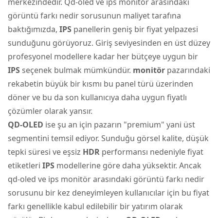
merkezindedir. Qd-oled ve ips monitör arasındaki
görüntü farkı nedir sorusunun maliyet tarafına
baktığımızda,
IPS
panellerin geniş bir fiyat yelpazesi
sunduğunu görüyoruz. Giriş seviyesinden en üst düzey
profesyonel modellere kadar her bütçeye uygun bir
IPS
seçenek bulmak mümkündür.
monitör
pazarındaki
rekabetin büyük bir kısmı bu panel türü üzerinden
döner ve bu da son kullanıcıya daha uygun fiyatlı
çözümler olarak yansır.
QD-OLED
ise şu an için pazarın "premium" yani üst
segmentini temsil ediyor. Sunduğu görsel kalite, düşük
tepki süresi ve eşsiz
HDR
performansı nedeniyle fiyat
etiketleri
IPS
modellerine göre daha yüksektir. Ancak
qd-oled ve ips monitör arasındaki görüntü farkı nedir
sorusunu bir kez deneyimleyen kullanıcılar için bu fiyat
farkı genellikle kabul edilebilir bir yatırım olarak