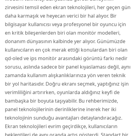
zirvesini temsil eden ekran teknolojileri, her geçen gün
daha karmaşık ve heyecan verici bir hal alıyor. Bir
bilgisayar kullanıcısı veya profesyonel bir oyuncu için
en kritik bileşenlerden biri olan
monitör
modelleri,
donanım dünyasının kalbinde yer alıyor. Günümüzde
kullanıcıların en çok merak ettiği konulardan biri olan
qd-oled ve
ips
monitör arasındaki görüntü farkı nedir
sorusu, aslında sadece bir panel kıyaslaması değil, aynı
zamanda kullanım alışkanlıklarınıza yön veren teknik
bir yol haritasıdır. Doğru ekranı seçmek, yaptığınız işin
verimliliğini artırırken, oyunlarda aldığınız keyfi de
bambaşka bir boyuta taşıyabilir. Bu rehberimizde,
panel teknolojilerinin derinliklerine inerek her iki
teknolojinin sunduğu avantajları detaylandıracağız.
Ekran teknolojileri evrim geçirdikçe, kullanıcıların
beklentileri de aynı oranda artış gösterdi. Standart bir