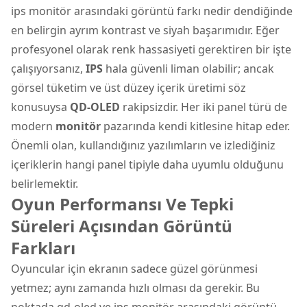
ips monitör arasındaki görüntü farkı nedir dendiğinde
en belirgin ayrım kontrast ve siyah başarımıdır. Eğer
profesyonel olarak renk hassasiyeti gerektiren bir işte
çalışıyorsanız,
IPS
hala güvenli liman olabilir; ancak
görsel tüketim ve üst düzey içerik üretimi söz
konusuysa
QD-OLED
rakipsizdir. Her iki panel türü de
modern
monitör
pazarında kendi kitlesine hitap eder.
Önemli olan, kullandığınız yazılımların ve izlediğiniz
içeriklerin hangi panel tipiyle daha uyumlu olduğunu
belirlemektir.
Oyun Performansı Ve Tepki
Süreleri Açısından Görüntü
Farkları
Oyuncular için ekranın sadece güzel görünmesi
yetmez; aynı zamanda hızlı olması da gerekir. Bu
noktada qd-oled ve ips monitör arasındaki görüntü