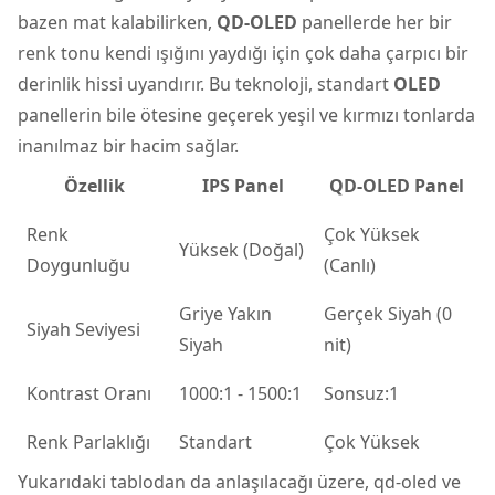
bazen mat kalabilirken,
QD-OLED
panellerde her bir
renk tonu kendi ışığını yaydığı için çok daha çarpıcı bir
derinlik hissi uyandırır. Bu teknoloji, standart
OLED
panellerin bile ötesine geçerek yeşil ve kırmızı tonlarda
inanılmaz bir hacim sağlar.
Özellik
IPS Panel
QD-OLED Panel
Renk
Çok Yüksek
Yüksek (Doğal)
Doygunluğu
(Canlı)
Griye Yakın
Gerçek Siyah (0
Siyah Seviyesi
Siyah
nit)
Kontrast Oranı
1000:1 - 1500:1
Sonsuz:1
Renk Parlaklığı
Standart
Çok Yüksek
Yukarıdaki tablodan da anlaşılacağı üzere, qd-oled ve