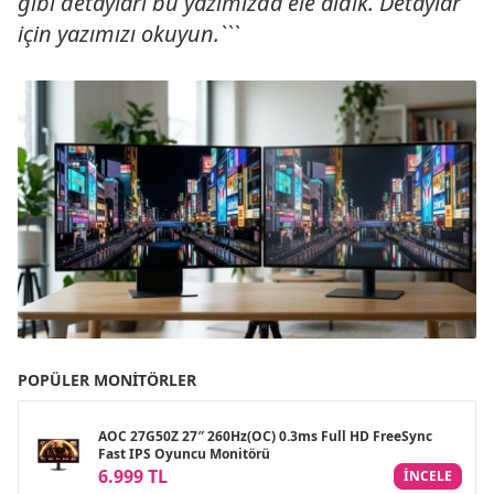
gibi detayları bu yazımızda ele aldık. Detaylar
için yazımızı okuyun.```
POPÜLER MONITÖRLER
AOC 27G50Z 27″ 260Hz(OC) 0.3ms Full HD FreeSync
Fast IPS Oyuncu Monitörü
6.999 TL
INCELE