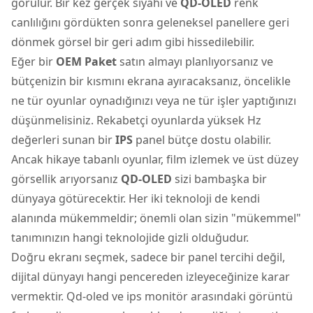
görülür. Bir kez gerçek siyahı ve
QD-OLED
renk
canlılığını gördükten sonra geleneksel panellere geri
dönmek görsel bir geri adım gibi hissedilebilir.
Eğer bir
OEM Paket
satın almayı planlıyorsanız ve
bütçenizin bir kısmını ekrana ayıracaksanız, öncelikle
ne tür oyunlar oynadığınızı veya ne tür işler yaptığınızı
düşünmelisiniz. Rekabetçi oyunlarda yüksek Hz
değerleri sunan bir
IPS
panel bütçe dostu olabilir.
Ancak hikaye tabanlı oyunlar, film izlemek ve üst düzey
görsellik arıyorsanız
QD-OLED
sizi bambaşka bir
dünyaya götürecektir. Her iki teknoloji de kendi
alanında mükemmeldir; önemli olan sizin "mükemmel"
tanımınızın hangi teknolojide gizli olduğudur.
Doğru ekranı seçmek, sadece bir panel tercihi değil,
dijital dünyayı hangi pencereden izleyeceğinize karar
vermektir. Qd-oled ve ips monitör arasındaki görüntü