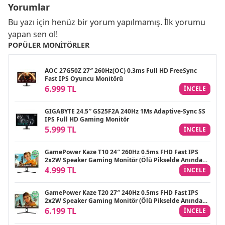
Yorumlar
Bu yazı için henüz bir yorum yapılmamış. İlk yorumu
yapan sen ol!
POPÜLER MONITÖRLER
AOC 27G50Z 27″ 260Hz(OC) 0.3ms Full HD FreeSync
Fast IPS Oyuncu Monitörü
6.999 TL
INCELE
GIGABYTE 24.5″ GS25F2A 240Hz 1Ms Adaptive-Sync SS
IPS Full HD Gaming Monitör
5.999 TL
INCELE
GamePower Kaze T10 24″ 260Hz 0.5ms FHD Fast IPS
2x2W Speaker Gaming Monitör (Ölü Pikselde Anında
Değişim)
4.999 TL
INCELE
GamePower Kaze T20 27″ 240Hz 0.5ms FHD Fast IPS
2x2W Speaker Gaming Monitör (Ölü Pikselde Anında
Değişim)
6.199 TL
INCELE