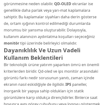
görünmesine neden olabilir.
QD-OLED
ekranlar ise
genellikle daha parlak veya yarı-mat kaplamalara
sahiptir. Bu kaplamalar siyahları daha derin gösterse
de, ortam ışığının kontrol edilmediği durumlarda
morumsu bir yansıma oluşturabilir. Dolayısıyla,
kullanım alanınızın aydınlatma koşulları seçeceğiniz
monitör
tipi üzerinde belirleyici olmalıdır.
Dayanıklılık Ve Uzun Vadeli
Kullanım Beklentileri
Bir teknolojik ürüne yatırım yaparken ömrü en önemli
kriterlerden biridir. Qd-oled ve ips monitör arasındaki
görüntü farkı nedir sorusunun yanıtı, zaman içinde
ekranın nasıl eskidiğiyle de ilgilidir.
IPS
paneller,
inorganik bir yapıya sahip oldukları için statik
görüntülere karşı oldukça dirençlidirler. Binlerce saat
boyunca aynı görev çubuğunu veya logoyu göstermek