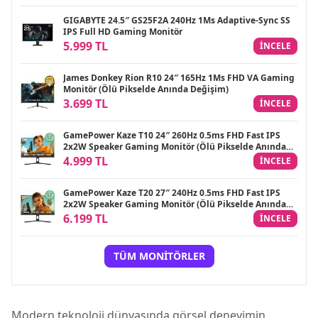
GIGABYTE 24.5″ GS25F2A 240Hz 1Ms Adaptive-Sync SS
IPS Full HD Gaming Monitör
5.999 TL
INCELE
James Donkey Rion R10 24″ 165Hz 1Ms FHD VA Gaming
Monitör (Ölü Pikselde Anında Değişim)
3.699 TL
INCELE
GamePower Kaze T10 24″ 260Hz 0.5ms FHD Fast IPS
2x2W Speaker Gaming Monitör (Ölü Pikselde Anında
Değişim)
4.999 TL
INCELE
GamePower Kaze T20 27″ 240Hz 0.5ms FHD Fast IPS
2x2W Speaker Gaming Monitör (Ölü Pikselde Anında
Değişim)
6.199 TL
INCELE
TÜM MONITÖRLER
Modern teknoloji dünyasında görsel deneyimin