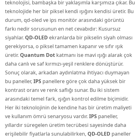
teknolojisi, bambaşka bir yaklaşımla karşımıza çıkar. Bu
teknolojide her bir piksel kendi ışığını kendisi üretir. Bu
durum, qd-oled ve ips monitör arasındaki görüntü
farkı nedir sorusunun en net cevabıdır: Kusursuz
siyahlar.
QD-OLED
ekranlarda bir pikselin siyah olması
gerekiyorsa, o piksel tamamen kapanır ve sıfır ışık
üretir.
Quantum Dot
katmanı ise mavi ışığı alarak çok
daha canlı ve saf kırmızı-yeşil renklere dönüştürür.
Sonuç olarak, arkadan aydınlatma ihtiyacı duymayan
bu paneller,
IPS
panellere göre çok daha yüksek bir
kontrast oranı ve renk saflığı sunar. Bu iki sistem
arasındaki temel fark, ışığın kontrol edilme biçimidir.
Her iki teknolojinin de kendine has bir üretim maliyeti
ve kullanım ömrü senaryosu vardır.
IPS
paneller,
yıllardır süregelen üretim tecrübesi sayesinde daha
erişilebilir fiyatlarla sunulabilirken,
QD-OLED
paneller