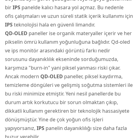
bir
IPS
panelde kalıcı hasara yol açmaz. Bu nedenle
ofis çalışmaları ve uzun süreli statik içerik kullanımı için
IPS
teknolojisi hala en güvenli limandır.
QD-OLED
paneller ise organik materyaller içerir ve her
pikselin ömrü kullanım yoğunluğuna bağlıdır. Qd-oled
ve ips monitör arasındaki görüntü farkı nedir
sorusunu dayanıklılık ekseninde sorduğumuzda,
karşımıza "burn-in" yani piksel yanması riski çıkar.
Ancak modern
QD-OLED
paneller, piksel kaydırma,
temizleme döngüleri ve gelişmiş soğutma sistemleri ile
bu riski minimize etmiştir. Yeni nesil panellerde bu
durum artık korkutucu bir sorun olmaktan çıkıp,
dikkatli kullanım gerektiren bir teknolojik hassasiyete
dönüşmüştür. Yine de çok yoğun ofis işleri
yapıyorsanız,
IPS
panelin dayanıklılığı size daha fazla
huzur verebilir.