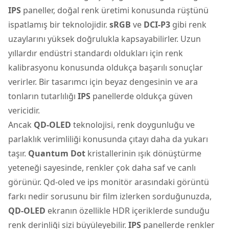
IPS
paneller, doğal renk üretimi konusunda rüştünü
ispatlamış bir teknolojidir.
sRGB
ve
DCI-P3
gibi renk
uzaylarını yüksek doğrulukla kapsayabilirler. Uzun
yıllardır endüstri standardı oldukları için renk
kalibrasyonu konusunda oldukça başarılı sonuçlar
verirler. Bir tasarımcı için beyaz dengesinin ve ara
tonların tutarlılığı
IPS
panellerde oldukça güven
vericidir.
Ancak
QD-OLED
teknolojisi, renk doygunluğu ve
parlaklık verimliliği konusunda çıtayı daha da yukarı
taşır.
Quantum Dot
kristallerinin ışık dönüştürme
yeteneği sayesinde, renkler çok daha saf ve canlı
görünür. Qd-oled ve ips monitör arasındaki görüntü
farkı nedir sorusunu bir film izlerken sorduğunuzda,
QD-OLED
ekranın özellikle HDR içeriklerde sunduğu
renk derinliği sizi büyüleyebilir.
IPS
panellerde renkler