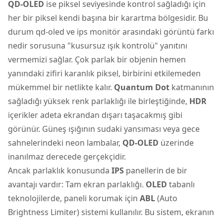
QD-OLED
ise piksel seviyesinde kontrol sağladığı için
her bir piksel kendi başına bir karartma bölgesidir. Bu
durum qd-oled ve ips monitör arasındaki görüntü farkı
nedir sorusuna "kusursuz ışık kontrolü" yanıtını
vermemizi sağlar. Çok parlak bir objenin hemen
yanındaki zifiri karanlık piksel, birbirini etkilemeden
mükemmel bir netlikte kalır.
Quantum Dot
katmanının
sağladığı yüksek renk parlaklığı ile birleştiğinde,
HDR
içerikler adeta ekrandan dışarı taşacakmış gibi
görünür. Güneş ışığının sudaki yansıması veya gece
sahnelerindeki neon lambalar,
QD-OLED
üzerinde
inanılmaz derecede gerçekçidir.
Ancak parlaklık konusunda
IPS
panellerin de bir
avantajı vardır: Tam ekran parlaklığı.
OLED
tabanlı
teknolojilerde, paneli korumak için
ABL
(Auto
Brightness Limiter) sistemi kullanılır. Bu sistem, ekranın