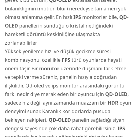
bulanıklığının (motion blur) neredeyse tamamen yok
olması anlamına gelir. En hızlı
IPS
monitörler bile,
QD-
OLED
panellerin sunduğu o kristal netliğindeki
hareketli görüntü keskinliğine ulaşmakta
zorlanabilirler.
Yüksek yenileme hızı ve düşük gecikme süresi
kombinasyonu, özellikle
FPS
türü oyunlarda hayati
önem taşır. Bir
monitör
üzerinde düşmanı fark etme
ve tepki verme süreniz, panelin hızıyla doğrudan
ilişkilidir. Qd-oled ve ips monitör arasındaki görüntü
farkı nedir diye merak eden bir oyuncu için
QD-OLED
,
sadece hız değil aynı zamanda muazzam bir
HDR
oyun
deneyimi sunar. Karanlık koridorlarda pusuda
bekleyen rakipleri,
QD-OLED
panelin sağladığı siyah
dengesi sayesinde çok daha rahat görebilirsiniz.
IPS
panellerde ise karanlık bölgelerdeki detaylar bazen