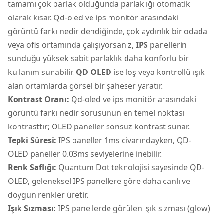
tamamı çok parlak olduğunda parlaklığı otomatik
olarak kısar. Qd-oled ve ips monitör arasındaki
görüntü farkı nedir dendiğinde, çok aydınlık bir odada
veya ofis ortamında çalışıyorsanız,
IPS
panellerin
sunduğu yüksek sabit parlaklık daha konforlu bir
kullanım sunabilir.
QD-OLED
ise loş veya kontrollü ışık
alan ortamlarda görsel bir şaheser yaratır.
Kontrast Oranı:
Qd-oled ve ips monitör arasındaki
görüntü farkı nedir sorusunun en temel noktası
kontrasttır; OLED paneller sonsuz kontrast sunar.
Tepki Süresi:
IPS paneller 1ms civarındayken, QD-
OLED paneller 0.03ms seviyelerine inebilir.
Renk Saflığı:
Quantum Dot teknolojisi sayesinde QD-
OLED, geleneksel IPS panellere göre daha canlı ve
doygun renkler üretir.
Işık Sızması:
IPS panellerde görülen ışık sızması (glow)