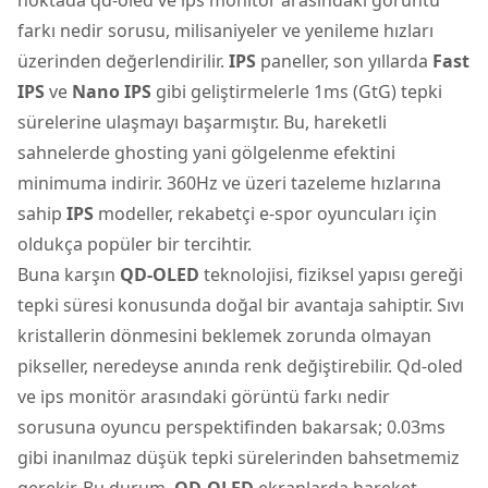
farkı nedir sorusu, milisaniyeler ve yenileme hızları
üzerinden değerlendirilir.
IPS
paneller, son yıllarda
Fast
IPS
ve
Nano IPS
gibi geliştirmelerle 1ms (GtG) tepki
sürelerine ulaşmayı başarmıştır. Bu, hareketli
sahnelerde ghosting yani gölgelenme efektini
minimuma indirir. 360Hz ve üzeri tazeleme hızlarına
sahip
IPS
modeller, rekabetçi e-spor oyuncuları için
oldukça popüler bir tercihtir.
Buna karşın
QD-OLED
teknolojisi, fiziksel yapısı gereği
tepki süresi konusunda doğal bir avantaja sahiptir. Sıvı
kristallerin dönmesini beklemek zorunda olmayan
pikseller, neredeyse anında renk değiştirebilir. Qd-oled
ve ips monitör arasındaki görüntü farkı nedir
sorusuna oyuncu perspektifinden bakarsak; 0.03ms
gibi inanılmaz düşük tepki sürelerinden bahsetmemiz
gerekir. Bu durum,
QD-OLED
ekranlarda hareket