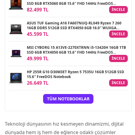
SSD 8GB RTX5060 8GB 15.6″ FHD 144Hz FreeDOS
Gaming Notebook
82.499 TL
INCELE
ASUS TUF Gaming A16 FA607NUQ-RL049 Ryzen 7 260
16GB DDR5 512GB SSD RTX4050 6GB 16.0″ WUXGA
144Hz IPS FreeDOS Gaming Laptop
45.599 TL
INCELE
MSI CYBORG 15 A13VE-2270XTRNN i5-13420H 16GB 1TB
SSD 6GB RTX4050 6GB 15.6″ FHD 144Hz FreeDOS
Gaming Notebook
49.999 TL
INCELE
HP 255R G10 D30M3ET Ryzen 5 7535U 16GB 512GB SSD
15.6″ FreeDOS Notebook
26.649 TL
INCELE
TÜM NOTEBOOKLAR
Teknoloji dünyasının hız kesmeyen dinamizmi, dijital
dünyada hem iş hem de eğlence odaklı çözümler