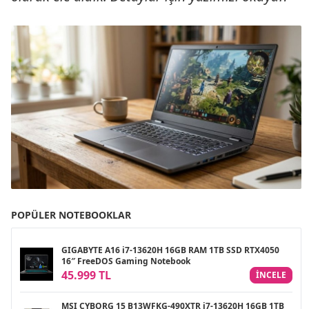
POPÜLER NOTEBOOKLAR
GIGABYTE A16 i7-13620H 16GB RAM 1TB SSD RTX4050
16″ FreeDOS Gaming Notebook
45.999 TL
INCELE
MSI CYBORG 15 B13WFKG-490XTR i7-13620H 16GB 1TB