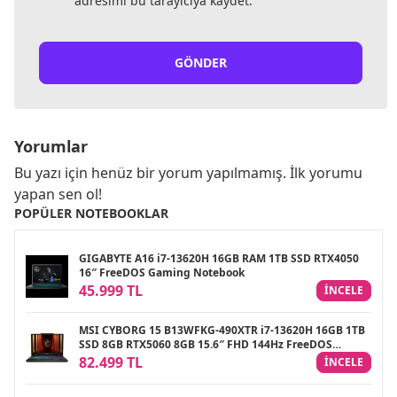
adresimi bu tarayıcıya kaydet.
GÖNDER
Yorumlar
Bu yazı için henüz bir yorum yapılmamış. İlk yorumu
yapan sen ol!
POPÜLER NOTEBOOKLAR
GIGABYTE A16 i7-13620H 16GB RAM 1TB SSD RTX4050
16″ FreeDOS Gaming Notebook
45.999 TL
INCELE
MSI CYBORG 15 B13WFKG-490XTR i7-13620H 16GB 1TB
SSD 8GB RTX5060 8GB 15.6″ FHD 144Hz FreeDOS
Gaming Notebook
82.499 TL
INCELE