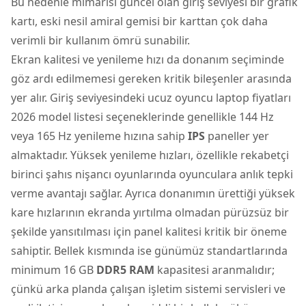
Bu nedenle mimarisi güncel olan giriş seviyesi bir grafik
kartı, eski nesil amiral gemisi bir karttan çok daha
verimli bir kullanım ömrü sunabilir.
Ekran kalitesi ve yenileme hızı da donanım seçiminde
göz ardı edilmemesi gereken kritik bileşenler arasında
yer alır. Giriş seviyesindeki ucuz oyuncu laptop fiyatları
2026 model listesi seçeneklerinde genellikle 144 Hz
veya 165 Hz yenileme hızına sahip
IPS
paneller yer
almaktadır. Yüksek yenileme hızları, özellikle rekabetçi
birinci şahıs nişancı oyunlarında oyunculara anlık tepki
verme avantajı sağlar. Ayrıca donanımın ürettiği yüksek
kare hızlarının ekranda yırtılma olmadan pürüzsüz bir
şekilde yansıtılması için panel kalitesi kritik bir öneme
sahiptir. Bellek kısmında ise günümüz standartlarında
minimum 16 GB
DDR5 RAM
kapasitesi aranmalıdır;
çünkü arka planda çalışan işletim sistemi servisleri ve