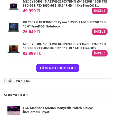
MSI CYBORG 15 A13VE-2270XTRNN i5-13420H 16GB 1TB
SSD 6GB RTX4050 6GB 15.6″ FHD 144Hz FreeDOS
Gaming Notebook
49.999 TL
INCELE
HP 255R G10 D30M3ET Ryzen 5 7535U 16GB 512GB SSD
15.6″ FreeDOS Notebook
26.649 TL
INCELE
MSI CYBORG 17 B13WFKG-092XTR i7-13620H 32GB 1TB
SSD 8GB RTX5060 8GB 17.3″ FHD 144Hz FreeDOS
Gaming Notebook
93.999 TL
INCELE
TÜM NOTEBOOKLAR
İLGILI YAZILAR
SON YAZILAR
FGG Madlions MAD68 Manyetik Switch Klavye
İncelemesi Beyaz