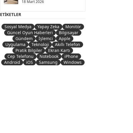
18 Mart 2026
ETIKETLER
Sosyal Medya
Yapay Zeka
Monitör
Güncel Oyun Haberleri
Bilgisayar
Gündem
İşlemci
Apple
Uygulama
Teknoloji
Akıllı Telefon
Pratik Bilgiler
Ekran Kartı
Cep Telefonu
Notebook
iPhone
Android
iOS
Samsung
Windows