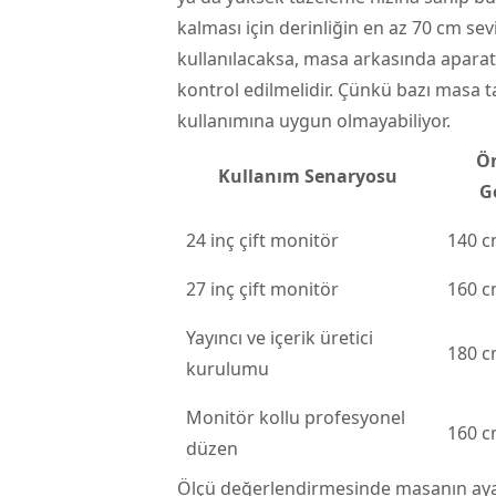
kalması için derinliğin en az 70 cm se
kullanılacaksa, masa arkasında aparat
kontrol edilmelidir. Çünkü bazı masa t
kullanımına uygun olmayabiliyor.
Ön
Kullanım Senaryosu
G
24 inç çift monitör
140 
27 inç çift monitör
160 
Yayıncı ve içerik üretici
180 
kurulumu
Monitör kollu profesyonel
160 
düzen
Ölçü değerlendirmesinde masanın ayak