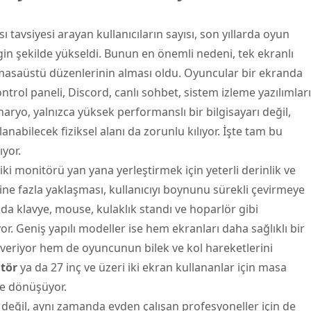
tavsiyesi arayan kullanıcıların sayısı, son yıllarda oyun
gin şekilde yükseldi. Bunun en önemli nedeni, tek ekranlı
 masaüstü düzenlerinin alması oldu. Oyuncular bir ekranda
rol paneli, Discord, canlı sohbet, sistem izleme yazılımları
enaryo, yalnızca yüksek performanslı bir bilgisayarı değil,
nabilecek fiziksel alanı da zorunlu kılıyor. İşte tam bu
ıyor.
i monitörü yan yana yerleştirmek için yeterli derinlik ve
ine fazla yaklaşması, kullanıcıyı boynunu sürekli çevirmeye
da klavye, mouse, kulaklık standı ve hoparlör gibi
r. Geniş yapılı modeller ise hem ekranları daha sağlıklı bir
veriyor hem de oyuncunun bilek ve kol hareketlerini
tör
ya da 27 inç ve üzeri iki ekran kullananlar için masa
e dönüşüyor.
 değil, aynı zamanda evden çalışan profesyoneller için de