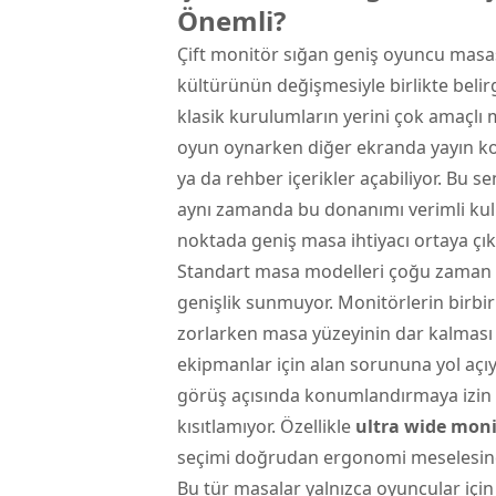
Önemli?
Çift monitör sığan geniş oyuncu masası 
kültürünün değişmesiyle birlikte belir
klasik kurulumların yerini çok amaçlı
oyun oynarken diğer ekranda yayın kont
ya da rehber içerikler açabiliyor. Bu s
aynı zamanda bu donanımı verimli kulla
noktada geniş masa ihtiyacı ortaya çık
Standart masa modelleri çoğu zaman ik
genişlik sunmuyor. Monitörlerin birbir
zorlarken masa yüzeyinin dar kalması 
ekipmanlar için alan sorununa yol açıyo
görüş açısında konumlandırmaya izin 
kısıtlamıyor. Özellikle
ultra wide moni
seçimi doğrudan ergonomi meselesin
Bu tür masalar yalnızca oyuncular için