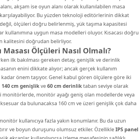
 alanı, akşam ise oyun alanı olarak kullanılabilen masa
ı karşılayabiliyor. Bu yüzden teknoloji editörlerinin dikkat
 değil, ölçüleri doğru belirlenmiş, yük taşıma kapasitesi
uar kullanımına uygun masa modelleri oluyor. Kısacası doğru
n kalitesini doğrudan belirliyor.
 Masası Ölçüleri Nasıl Olmalı?
n ilk bakılması gereken detay, genişlik ve derinlik
 masanın enini dikkate alıyor; ancak gerçek kullanım
 kadar önem taşıyor. Genel kabul gören ölçülere göre iki
z
140 cm genişlik
ve
60 cm derinlik
taban seviye olarak
zeri monitörlerde, monitör ayağı geniş olan modellerde veya
ksesuar da bulunacaksa 160 cm ve üzeri genişlik çok daha
monitör kullanıcıya fazla yakın konumlanır. Bu da uzun
rır ve boyun duruşunu olumsuz etkiler. Özellikle
IPS panel
ük ekranlar kullanılıyorsa izleme mesafesinin sağlıklı