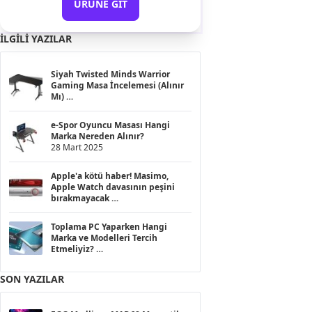
ÜRÜNE GIT
İLGILI YAZILAR
Siyah Twisted Minds Warrior
Gaming Masa İncelemesi (Alınır
Mı)
2 Mayıs 2025
e-Spor Oyuncu Masası Hangi
Marka Nereden Alınır?
28 Mart 2025
Apple'a kötü haber! Masimo,
Apple Watch davasının peşini
bırakmayacak
2 Ocak 2024
Toplama PC Yaparken Hangi
Marka ve Modelleri Tercih
Etmeliyiz?
11 Mayıs 2023
SON YAZILAR