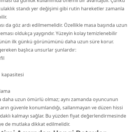
olması da günlük kullanımda önemli bir avantajdır. Çünkü
laklık standı yer değişimi gibi rutin hareketler zamanla
ir.
ı da göz ardı edilmemelidir. Özellikle masa başında uzun
teması oldukça yaygındır. Yüzeyin kolay temizlenebilir
ürünün ilk günkü görünümünü daha uzun süre korur.
 gereken başlıca unsurlar şunlardır:
fil
 kapasitesi
plama
ca daha uzun ömürlü olmaz; aynı zamanda oyuncunun
nların güvenle konumlandığı, sallanmayan ve düzen hissi
daklı kalmayı sağlar. Bu yüzden fiyat değerlendirmesinde
ye de mutlaka dikkat edilmelidir.