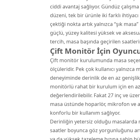
ciddi avantaj sağlıyor. Gündüz çalışma
düzeni, tek bir ürünle iki farklı ihtiyac
çektiği nokta artık yalnızca “şık masa”
güçlü, yüzey kalitesi yüksek ve akses
tercih, masa başında geçirilen saatleri
Çift Monitör İçin Oyuncu
Çift monitör kurulumunda masa seçerke
ölçüleridir. Pek çok kullanıcı yalnızca
deneyiminde derinlik de en az genişlik
monitörlü rahat bir kurulum için en a
değerlendirilebilir. Fakat 27 inç ve ü
masa üstünde hoparlör, mikrofon ve a
konforlu bir kullanım sağlıyor.
Derinliğin yetersiz olduğu masalarda 
saatler boyunca göz yorgunluğunu artı
ya da yüksek tazeleme hızına sahip büy