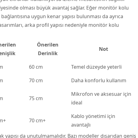
viyesinde olması büyük avantaj sağlar. Eğer monitör kolu
 bağlantısına uygun kenar yapısı bulunması da ayrıca
asarımları, arka profil yapısı nedeniyle monitör kolu
erilen
Önerilen
Not
enişlik
Derinlik
cm
60 cm
Temel düzeyde yeterli
cm
70 cm
Daha konforlu kullanım
Mikrofon ve aksesuar için
cm
75 cm
ideal
Kablo yönetimi için
cm+
70 cm+
avantajlı
 yapısı da unutulmamalıdır. Bazı modeller dışarıdan geniş