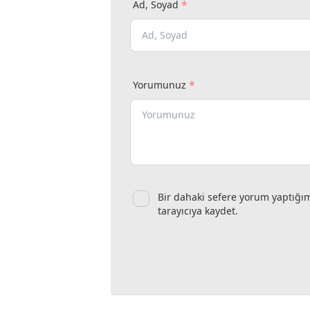
*
Ad, Soyad
*
Yorumunuz
Bir dahaki sefere yorum yaptığı
tarayıcıya kaydet.