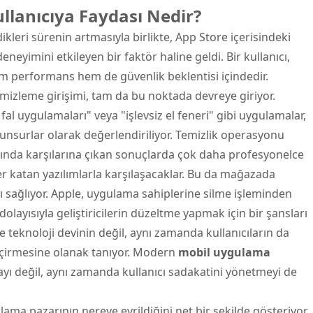
llanıcıya Faydası Nedir?
ikleri sürenin artmasıyla birlikte, App Store içerisindeki
neyimini etkileyen bir faktör haline geldi. Bir kullanıcı,
m performans hem de güvenlik beklentisi içindedir.
emizleme girişimi, tam da bu noktada devreye giriyor.
fal uygulamaları" veya "işlevsiz el feneri" gibi uygulamalar,
unsurlar olarak değerlendiriliyor. Temizlik operasyonu
arında karşılarına çıkan sonuçlarda çok daha profesyonelce
r katan yazılımlarla karşılaşacaklar. Bu da mağazada
ı sağlıyor. Apple, uygulama sahiplerine silme işleminden
layısıyla geliştiricilerin düzeltme yapmak için bir şansları
ce teknoloji devinin değil, aynı zamanda kullanıcıların da
eçirmesine olanak tanıyor. Modern
mobil uygulama
ayı değil, aynı zamanda kullanıcı sadakatini yönetmeyi de
lama pazarının nereye evrildiğini net bir şekilde gösteriyor.