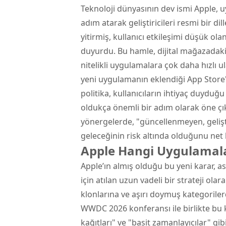
Teknoloji dünyasının dev ismi Apple, 
adım atarak geliştiricileri resmi bir dil
yitirmiş, kullanıcı etkileşimi düşük o
duyurdu. Bu hamle, dijital mağazadaki k
nitelikli uygulamalara çok daha hızlı u
yeni uygulamanın eklendiği App Store'
politika, kullanıcıların ihtiyaç duyduğu 
oldukça önemli bir adım olarak öne çık
yönergelerde, "güncellenmeyen, gelişt
geleceğinin risk altında olduğunu net 
Apple Hangi Uygulamala
Apple’ın almış olduğu bu yeni karar, 
için atılan uzun vadeli bir strateji o
klonlarına ve aşırı doymuş kategoriler
WWDC 2026 konferansı ile birlikte bu k
kağıtları" ve "basit zamanlayıcılar" gibi