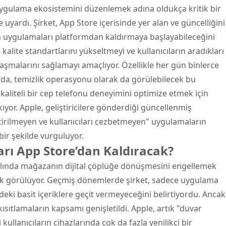
uygulama ekosistemini düzenlemek adına oldukça kritik bir
le uyardı. Şirket, App Store içerisinde yer alan ve güncelliğini
lan uygulamaları platformdan kaldırmaya başlayabileceğini
alite standartlarını yükseltmeyi ve kullanıcıların aradıkları
laşmalarını sağlamayı amaçlıyor. Özellikle her gün binlerce
da, temizlik operasyonu olarak da görülebilecek bu
kaliteli bir
cep telefonu
deneyimini optimize etmek için
ıyor. Apple, geliştiricilere gönderdiği güncellenmiş
irilmeyen ve kullanıcıları cezbetmeyen" uygulamaların
bir şekilde vurguluyor.
rı App Store’dan Kaldıracak?
aslında mağazanın dijital çöplüğe dönüşmesini engellemek
larak görülüyor. Geçmiş dönemlerde şirket, sadece uygulama
deki basit içeriklere geçit vermeyeceğini belirtiyordu. Ancak
ısıtlamaların kapsamı genişletildi. Apple, artık "duvar
 kullanıcıların cihazlarında çok da fazla yenilikçi bir