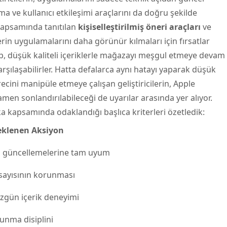
a ve kullanıcı etkileşimi araçlarını da doğru şekilde
kapsamında tanıtılan
kişiselleştirilmiş öneri araçları
ve
ilerin uygulamalarını daha görünür kılmaları için fırsatlar
p, düşük kaliteli içeriklerle mağazayı meşgul etmeye devam
 karşılaşabilirler. Hatta defalarca aynı hatayı yaparak düşük
cini manipüle etmeye çalışan geliştiricilerin, Apple
en sonlandırılabileceği de uyarılar arasında yer alıyor.
ka kapsamında odaklandığı başlıca kriterleri özetledik:
eklenen Aksiyon
mi güncellemelerine tam uyum
ı sayısının korunması
özgün içerik deneyimi
 sunma disiplini