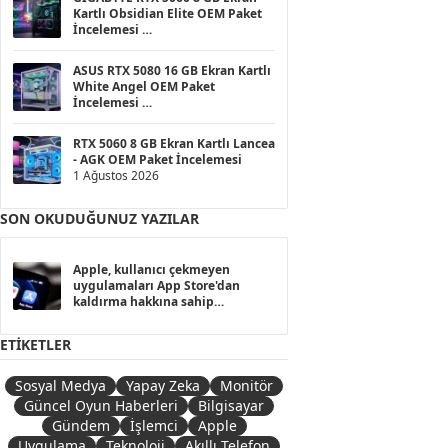
Kartlı Obsidian Elite OEM Paket
İncelemesi
1 Ağustos 2026
ASUS RTX 5080 16 GB Ekran Kartlı
White Angel OEM Paket
İncelemesi
1 Ağustos 2026
RTX 5060 8 GB Ekran Kartlı Lancea
- AGK OEM Paket İncelemesi
1 Ağustos 2026
SON OKUDUĞUNUZ YAZILAR
Apple, kullanıcı çekmeyen
uygulamaları App Store'dan
kaldırma hakkına sahip
olduğunu belirtti
10 Haziran 2026
ETIKETLER
Sosyal Medya
Yapay Zeka
Monitör
Güncel Oyun Haberleri
Bilgisayar
Gündem
İşlemci
Apple
Uygulama
Teknoloji
Akıllı Telefon