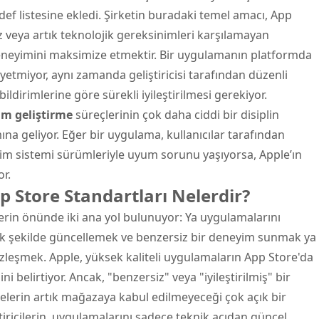
f listesine ekledi. Şirketin buradaki temel amacı, App
iz veya artık teknolojik gereksinimleri karşılamayan
deneyimini maksimize etmektir. Bir uygulamanın platformda
 yetmiyor, aynı zamanda geliştiricisi tarafından düzenli
ildirimlerine göre sürekli iyileştirilmesi gerekiyor.
ım geliştirme
süreçlerinin çok daha ciddi bir disiplin
ına geliyor. Eğer bir uygulama, kullanıcılar tarafından
tim sistemi
sürümleriyle uyum sorunu yaşıyorsa, Apple’ın
or.
App Store Standartları Nelerdir?
ilerin önünde iki ana yol bulunuyor: Ya uygulamalarını
acak şekilde güncellemek ve benzersiz bir deneyim sunmak ya
üzleşmek. Apple, yüksek kaliteli uygulamaların App Store'da
 belirtiyor. Ancak, "benzersiz" veya "iyileştirilmiş" bir
elerin artık mağazaya kabul edilmeyeceği çok açık bir
ştiricilerin, uygulamalarını sadece teknik açıdan güncel