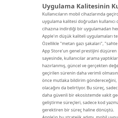
Uygulama Kalitesinin Ku
Kullanıcıların mobil cihazlarında geçird
uygulama kalitesi doğrudan kullanıcı de
cihazına indirdiği bir uygulamadan he
Apple'ın düşük kaliteli uygulamaları t
Özellikle "metan gazı şakaları", "sahte 
App Store'un genel prestijini düşüren 
sayesinde, kullanıcılar arama yaptıkl
hazırlanmış, güncel ve gerçekten değe
geçirilen sürenin daha verimli olmasın
önce mutlaka bildirim göndereceğini, do
olacağını da belirtiyor. Bu süreç, sade
daha güvenli bir ekosistemde vakit g
geliştirme süreçleri, sadece kod yazm
gerektiren bir süreç haline dönüştü.
Apple’ın bu stratejik adımı, mobil uygu