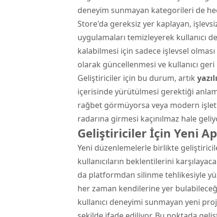
deneyim sunmayan kategorileri de hede
Store'da gereksiz yer kaplayan, işlevs
uygulamaları temizleyerek kullanıcı 
kalabilmesi için sadece işlevsel olması
olarak güncellenmesi ve kullanıcı geri b
Geliştiriciler için bu durum, artık
yazıl
içerisinde yürütülmesi gerektiği anlam
rağbet görmüyorsa veya modern
işle
radarına girmesi kaçınılmaz hale geliy
Geliştiriciler İçin Yeni 
Yeni düzenlemelerle birlikte geliştiric
kullanıcıların beklentilerini karşılay
da platformdan silinme tehlikesiyle y
her zaman kendilerine yer bulabileceğini
kullanıcı deneyimi sunmayan yeni proj
şekilde ifade ediliyor. Bu noktada geli