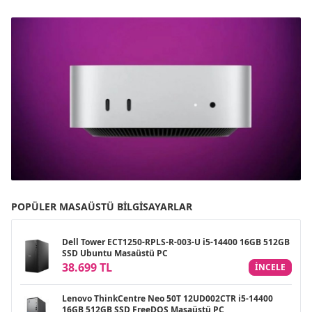
POPÜLER MASAÜSTÜ BILGISAYARLAR
Dell Tower ECT1250-RPLS-R-003-U i5-14400 16GB 512GB
SSD Ubuntu Masaüstü PC
38.699 TL
INCELE
Lenovo ThinkCentre Neo 50T 12UD002CTR i5-14400
16GB 512GB SSD FreeDOS Masaüstü PC