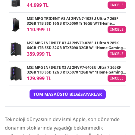
44.999 TL
INCELE
MSI MPG TRIDENT AS AI 2NVN7-102EU Ultra 7 265F
32GB 1TB SSD 16GB RTX5060 Ti 16GB W11Home
Gaming Masaüstü PC
110.999 TL
INCELE
MSI MPG INFINITE X3 AI 2NVZ9-028EU Ultra 9 285K
64GB 1TB SSD 32GB RTX5090 32GB W11Home Gaming
Masaüstü PC
359.999 TL
INCELE
MSI MPG INFINITE X3 AI 2NVP7-640EU Ultra 7 265KF
32GB 1TB SSD 12GB RTX5070 12GB W11Home Gaming
Masaüstü PC
129.999 TL
INCELE
TÜM MASAÜSTÜ BILGISAYARLAR
Teknoloji dünyasının dev ismi Apple, son dönemde
donanım stoklarında yaşadığı beklenmedik