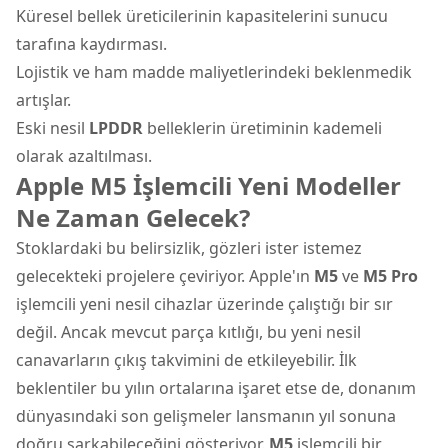
Küresel bellek üreticilerinin kapasitelerini sunucu
tarafına kaydırması.
Lojistik ve ham madde maliyetlerindeki beklenmedik
artışlar.
Eski nesil
LPDDR
belleklerin üretiminin kademeli
olarak azaltılması.
Apple M5 İşlemcili Yeni Modeller
Ne Zaman Gelecek?
Stoklardaki bu belirsizlik, gözleri ister istemez
gelecekteki projelere çeviriyor. Apple'ın
M5
ve
M5 Pro
işlemcili yeni nesil cihazlar üzerinde çalıştığı bir sır
değil. Ancak mevcut parça kıtlığı, bu yeni nesil
canavarların çıkış takvimini de etkileyebilir. İlk
beklentiler bu yılın ortalarına işaret etse de, donanım
dünyasındaki son gelişmeler lansmanın yıl sonuna
doğru sarkabileceğini gösteriyor.
M5
işlemcili bir