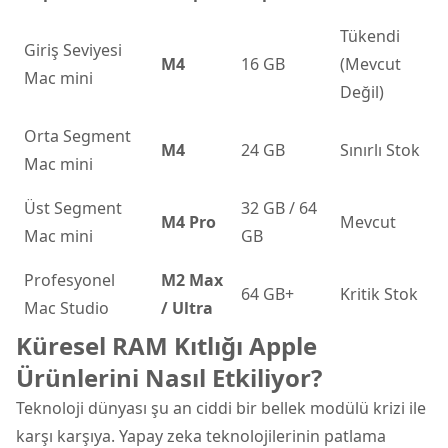
Tükendi
Giriş Seviyesi
M4
16 GB
(Mevcut
Mac mini
Değil)
Orta Segment
M4
24 GB
Sınırlı Stok
Mac mini
Üst Segment
32 GB / 64
M4 Pro
Mevcut
Mac mini
GB
Profesyonel
M2 Max
64 GB+
Kritik Stok
Mac Studio
/ Ultra
Küresel RAM Kıtlığı Apple
Ürünlerini Nasıl Etkiliyor?
Teknoloji dünyası şu an ciddi bir bellek modülü krizi ile
karşı karşıya. Yapay zeka teknolojilerinin patlama