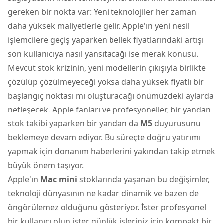
gereken bir nokta var: Yeni teknolojiler her zaman
daha yüksek maliyetlerle gelir. Apple'ın yeni nesil
işlemcilere geçiş yaparken bellek fiyatlarındaki artışı
son kullanıcıya nasıl yansıtacağı ise merak konusu.
Mevcut stok krizinin, yeni modellerin çıkışıyla birlikte
çözülüp çözülmeyeceği yoksa daha yüksek fiyatlı bir
başlangıç noktası mı oluşturacağı önümüzdeki aylarda
netleşecek. Apple fanları ve profesyoneller, bir yandan
stok takibi yaparken bir yandan da
M5
duyurusunu
beklemeye devam ediyor. Bu süreçte doğru yatırımı
yapmak için donanım haberlerini yakından takip etmek
büyük önem taşıyor.
Apple'ın
Mac mini
stoklarında yaşanan bu değişimler,
teknoloji dünyasının ne kadar dinamik ve bazen de
öngörülemez olduğunu gösteriyor. İster profesyonel
bir kullanıcı olun ister günlük işleriniz için kompakt bir