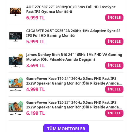
AOC 27G50Z 27″ 260Hz(OC) 0.3ms Full HD FreeSync
Fast IPS Oyuncu Monitörü
6.999 TL
INCELE
GIGABYTE 24.5″ GS25F2A 240Hz 1Ms Adaptive-Sync SS
IPS Full HD Gaming Monitör
5.999 TL
INCELE
James Donkey Rion R10 24″ 165Hz 1Ms FHD VA Gaming
Monitör (Ölü Pikselde Anında Değişim)
3.699 TL
INCELE
GamePower Kaze T10 24″ 260Hz 0.5ms FHD Fast IPS
2x2W Speaker Gaming Monitör (Ölü Pikselde Anında
Değişim)
4.999 TL
INCELE
GamePower Kaze T20 27″ 240Hz 0.5ms FHD Fast IPS
2x2W Speaker Gaming Monitör (Ölü Pikselde Anında
Değişim)
6.199 TL
INCELE
TÜM MONITÖRLER