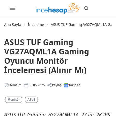
Ana Sayfa
İnceleme
ASUS TUF Gaming VG27AQML1A Gaming
ASUS TUF Gaming
VG27AQML1A Gaming
Oyuncu Monitör
İncelemesi (Alınır Mı)
Kemal Y.
08.05.2025
Paylaş
Takip et
Monitör
ASUS
ASUS TUF Gaming VG27AQML1A, 27 inç 2K IPS