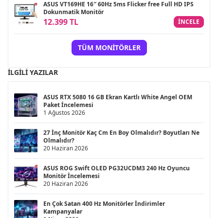
ASUS VT169HE 16″ 60Hz 5ms Flicker free Full HD IPS
Dokunmatik Monitör
12.399 TL
INCELE
TÜM MONITÖRLER
İLGILI YAZILAR
ASUS RTX 5080 16 GB Ekran Kartlı White Angel OEM
Paket İncelemesi
1 Ağustos 2026
27 İnç Monitör Kaç Cm En Boy Olmalıdır? Boyutları Ne
Olmalıdır?
20 Haziran 2026
ASUS ROG Swift OLED PG32UCDM3 240 Hz Oyuncu
Monitör İncelemesi
20 Haziran 2026
En Çok Satan 400 Hz Monitörler İndirimler
Kampanyalar