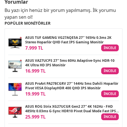
Yorumlar
Bu yazı için henüz bir yorum yapılmamış. İlk yorumu
yapan sen ol!
POPÜLER MONITÖRLER
ASUS TUF GAMING VG27AQE5A 27″ 165Hz 0.3ms 2K
Stereo Hoparlör QHD Fast IPS Gaming Monitör
7.999 TL
INCELE
ASUS VA27UCPS 27″ 5ms 60Hz Adaptive-Sync HDR-10
4K Ultra HD IPS Monitör
16.999 TL
INCELE
ASUS ProArt PA278CGRV 27″ 144Hz 5ms Dahili Hoparlör
Pivot VESA DisplayHDR 400 QHD IPS Monitör
19.999 TL
INCELE
ASUS ROG Strix XG27UCGR Gen2 27″ 4K 162Hz - FHD
485Hz 0.03ms G-Sync HDR10 Pivot Dual Mode Fast IPS
Gaming Monitör
25.999 TL
INCELE