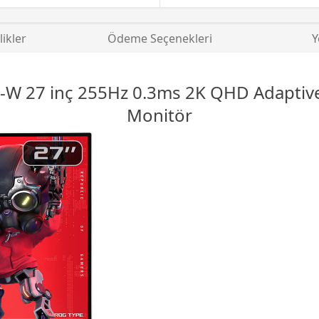
likler
Ödeme Seçenekleri
Y
-W 27 inç 255Hz 0.3ms 2K QHD
Adaptiv
Monitör