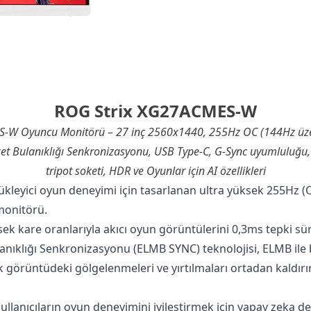
ROG Strix XG27ACMES-W
-W Oyuncu Monitörü – 27 inç 2560x1440, 255Hz OC (144Hz üzeri
ket Bulanıklığı Senkronizasyonu, USB Type-C, G-Sync uyumluluğu,
tripot soketi, HDR ve Oyunlar için AI özellikleri
kleyici oyun deneyimi için tasarlanan ultra yüksek 255Hz (
monitörü.
sek kare oranlarıyla akıcı oyun görüntülerini 0,3ms tepki sür
nıklığı Senkronizasyonu (ELMB SYNC) teknolojisi, ELMB ile 
ak görüntüdeki gölgelenmeleri ve yırtılmaları ortadan kaldırır
ullanıcıların oyun deneyimini iyileştirmek için yapay zeka des