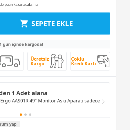
de puan kazanacaksınız
SEPETE EKLE
 1 gün içinde kargoda!
Ücretsiz
Çoklu
Kargo
Kredi Kartı
den 1 Adet alana
Ergo AAS01R 49" Monitör Askı Aparatı
sadece
rum yap