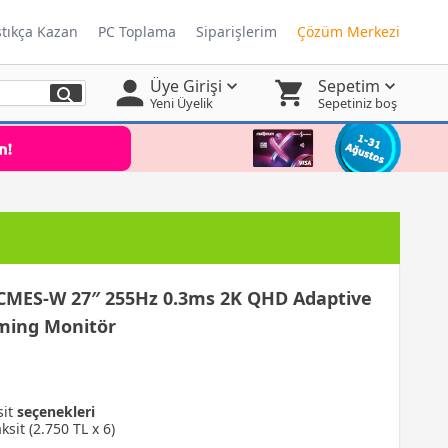
ştıkça Kazan
PC Toplama
Siparişlerim
Çözüm Merkezi
Üye Girişi
Sepetim
Yeni Üyelik
Sepetiniz boş
CMES-W 27″ 255Hz 0.3ms 2K QHD Adaptive
aming Monitör
sit
seçenekleri
ksit (2.750 TL x 6)