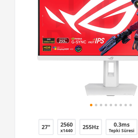
2560
0.3ms
27"
255Hz
x1440
Tepki Süresi