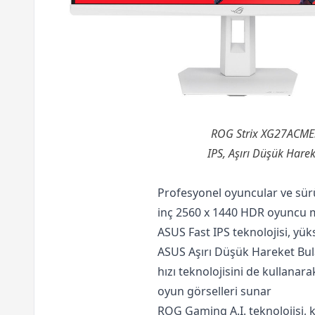
ROG Strix XG27ACMES
IPS, Aşırı Düşük Hare
Profesyonel oyuncular ve sürü
inç 2560 x 1440 HDR oyuncu 
ASUS Fast IPS teknolojisi, yük
ASUS Aşırı Düşük Hareket Bula
hızı teknolojisini de kullanar
oyun görselleri sunar
ROG Gaming A.I. teknolojisi, k