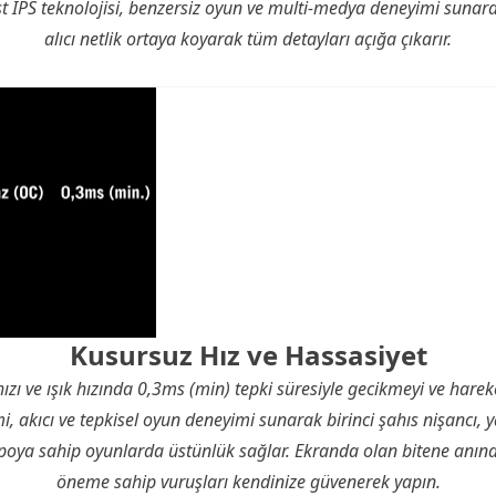
ast IPS teknolojisi, benzersiz oyun ve multi-medya deneyimi sunara
alıcı netlik ortaya koyarak tüm detayları açığa çıkarır.
Kusursuz Hız ve Hassasiyet
zı ve ışık hızında 0,3ms (min) tepki süresiyle gecikmeyi ve hareket
imi, akıcı ve tepkisel oyun deneyimi sunarak birinci şahıs nişancı, 
empoya sahip oyunlarda üstünlük sağlar. Ekranda olan bitene anında
öneme sahip vuruşları kendinize güvenerek yapın.