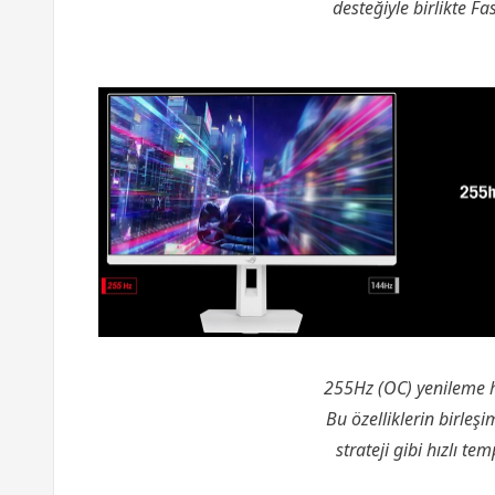
desteğiyle birlikte F
255Hz (OC) yenileme hı
Bu özelliklerin birleş
strateji gibi hızlı t