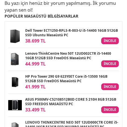
Bu yazı için henüz bir yorum yapılmamış. İlk yorumu
yapan sen ol!
POPÜLER MASAÜSTÜ BILGISAYARLAR
Dell Tower ECT1250-RPLS-R-003-U i5-14400 16GB 512GB
SSD Ubuntu Masaüstü PC
38.699 TL
INCELE
Lenovo ThinkCentre Neo 50T 12UD002CTR i5-14400
16GB 512GB SSD FreeDOS Masaüstü PC
44.999 TL
INCELE
HP Pro Tower 290 G9 623Y0ET Core i5-13500 16GB
512GB SSD FreeDOS Masaüstü PC
41.999 TL
INCELE
ASUS P500MV-C52108512B0D CORE 5 210H 8GB 512GB
SSD FREEDOS MASAÜSTÜ PC
33.499 TL
INCELE
LENOVO THINKCENTRE NEO 50T 12UD000CTR CORE i5-
14400 16GB 512GB SSD W11PRO MASAÜSTÜ PC