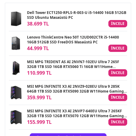
Dell Tower ECT1250-RPLS-R-003-U i5-14400 16GB 512GB
SSD Ubuntu Masaüstü PC
38.699 TL
INCELE
Lenovo ThinkCentre Neo 50T 12UD002CTR i5-14400
16GB 512GB SSD FreeDOS Masaüstü PC
44.999 TL
INCELE
MSI MPG TRIDENT AS AI 2NVN7-102EU Ultra 7 265F
32GB 1TB SSD 16GB RTX5060 Ti 16GB W11Home
Gaming Masaüstü PC
110.999 TL
INCELE
MSI MPG INFINITE X3 AI 2NVZ9-028EU Ultra 9 285K
64GB 1TB SSD 32GB RTX5090 32GB W11Home Gaming
Masaüstü PC
359.999 TL
INCELE
MSI MPG INFINITE X3 AI 2NVP7-640EU Ultra 7 265KF
32GB 1TB SSD 12GB RTX5070 12GB W11Home Gaming
Masaüstü PC
155.999 TL
INCELE