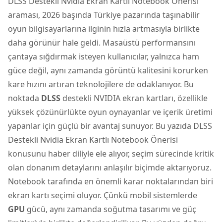
DLSS Destekli
Nvidia
Ekran Kartlı Notebook Önerisi
araması, 2026 başında Türkiye pazarında taşınabilir
oyun bilgisayarlarına ilginin hızla artmasıyla birlikte
daha görünür hale geldi. Masaüstü performansını
çantaya sığdırmak isteyen kullanıcılar, yalnızca ham
güce değil, aynı zamanda görüntü kalitesini korurken
kare hızını artıran teknolojilere de odaklanıyor. Bu
noktada
DLSS
destekli NVIDIA ekran kartları, özellikle
yüksek çözünürlükte oyun oynayanlar ve içerik üretimi
yapanlar için güçlü bir avantaj sunuyor. Bu yazıda DLSS
Destekli Nvidia Ekran Kartlı Notebook Önerisi
konusunu haber diliyle ele alıyor, seçim sürecinde kritik
olan donanım detaylarını anlaşılır biçimde aktarıyoruz.
Notebook tarafında en önemli karar noktalarından biri
ekran kartı seçimi oluyor. Çünkü mobil sistemlerde
GPU
gücü, aynı zamanda soğutma tasarımı ve güç