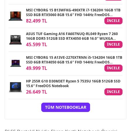
MSI CYBORG 15 B13WFKG-490XTR i7-13620H 16GB 1TB
SSD 8GB RTX5060 8GB 15.6″ FHD 144Hz FreeDOS
Gaming Notebook
82.499 TL
INCELE
ASUS TUF Gaming A16 FA607NUQ-RL049 Ryzen 7 260
16GB DDR5 512GB SSD RTX4050 6GB 16.0″ WUXGA
144Hz IPS FreeDOS Gaming Laptop
45.599 TL
INCELE
MSI CYBORG 15 A13VE-2270XTRNN i5-13420H 16GB 1TB
SSD 6GB RTX4050 6GB 15.6″ FHD 144Hz FreeDOS
Gaming Notebook
49.999 TL
INCELE
HP 255R G10 D30M3ET Ryzen 5 7535U 16GB 512GB SSD
15.6″ FreeDOS Notebook
26.649 TL
INCELE
TÜM NOTEBOOKLAR