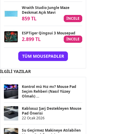
Wraith Studio Jungle Maze
Deskmat Açık Mavi
859 TL
INCELE
ESPTiger Qingsui 3 Mousepad
2.899 TL
INCELE
TÜM MOUSEPADLER
İLGILI YAZILAR
Kontrol mü Hız mı? Mouse Pad
Seçim Rehberi (Nasıl Yüzey
Olmalı)
20 Haziran 2026
Kablosuz Şarj Destekleyen Mouse
Pad Önerisi
22 Ocak 2026
Su Geçirmez Makineye Atılabilen