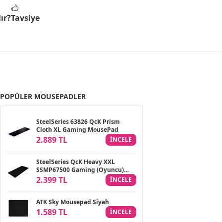
ır?
Tavsiye
POPÜLER MOUSEPADLER
SteelSeries 63826 QcK Prism
Cloth XL Gaming MousePad
2.889 TL
INCELE
SteelSeries QcK Heavy XXL
SSMP67500 Gaming (Oyuncu)
Mousepad
2.399 TL
INCELE
ATK Sky Mousepad Siyah
1.589 TL
INCELE