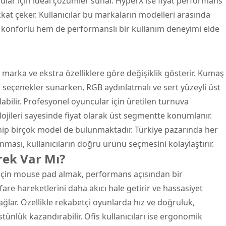
cular için ideal çözümler sunar. HyperX ise fiyat performans
kkat çeker. Kullanıcılar bu markaların modelleri arasında
 konforlu hem de performanslı bir kullanım deneyimi elde
 marka ve ekstra özelliklere göre değişiklik gösterir. Kumaş
ı seçenekler sunarken, RGB aydınlatmalı ve sert yüzeyli üst
abilir. Profesyonel oyuncular için üretilen turnuva
lojileri sayesinde fiyat olarak üst segmentte konumlanır.
ip birçok model de bulunmaktadır. Türkiye pazarında her
nması, kullanıcıların doğru ürünü seçmesini kolaylaştırır.
rek Var Mı?
 için mouse pad almak, performans açısından bir
, fare hareketlerini daha akıcı hale getirir ve hassasiyet
ğlar. Özellikle rekabetçi oyunlarda hız ve doğruluk,
üstünlük kazandırabilir. Ofis kullanıcıları ise ergonomik