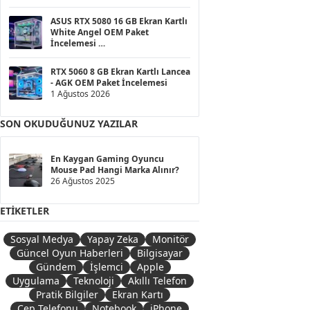
1 Ağustos 2026
ASUS RTX 5080 16 GB Ekran Kartlı
White Angel OEM Paket
İncelemesi
1 Ağustos 2026
RTX 5060 8 GB Ekran Kartlı Lancea
- AGK OEM Paket İncelemesi
1 Ağustos 2026
SON OKUDUĞUNUZ YAZILAR
En Kaygan Gaming Oyuncu
Mouse Pad Hangi Marka Alınır?
26 Ağustos 2025
ETIKETLER
Sosyal Medya
Yapay Zeka
Monitör
Güncel Oyun Haberleri
Bilgisayar
Gündem
İşlemci
Apple
Uygulama
Teknoloji
Akıllı Telefon
Pratik Bilgiler
Ekran Kartı
Cep Telefonu
Notebook
iPhone