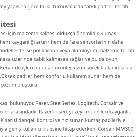
y yapısına göre farklı turnuvalarda farklı pad’ler tercih
tesi
si için malzeme kalitesi oldukça önemlidir. Kumaş
 hem kayganlığı artırır hem de fare sensörlerinin daha
i modellerde ise polikarbon veya alüminyum malzeme tercih
n masa üzerinde sabit kalmasını sağlar ve bu da oyun
Kenar dikişleri bulunan ürünler, uzun süreli kullanımlarda
 yüksek pad’ler, hem konforlu kullanım sunar hem de
r çözüm oluşturur.
sı bulunuyor. Razer, SteelSeries, Logitech, Corsair ve
ciler arasındadır. Razer’ın sert yüzeyli modelleri kayganlık
K serisi dengeli kontrol ve hız sunan kumaş pad’leriyle
sıyla geniş kullanıcı kitlesine hitap ederken, Corsair MM300