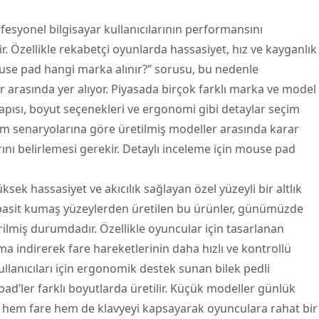
fesyonel bilgisayar kullanıcılarının performansını
r. Özellikle rekabetçi oyunlarda hassasiyet, hız ve kayganlık
ouse pad hangi marka alınır?” sorusu, bu nedenle
ar arasında yer alıyor. Piyasada birçok farklı marka ve model
apısı, boyut seçenekleri ve ergonomi gibi detaylar seçim
anım senaryolarına göre üretilmiş modeller arasında karar
ını belirlemesi gerekir. Detaylı inceleme için
mouse pad
ksek hassasiyet ve akıcılık sağlayan özel yüzeyli bir altlık
 basit kumaş yüzeylerden üretilen bu ürünler, günümüzde
irilmiş durumdadır. Özellikle oyuncular için tasarlanan
 indirerek fare hareketlerinin daha hızlı ve kontrollü
kullanıcıları için ergonomik destek sunan bilek pedli
d’ler farklı boyutlarda üretilir. Küçük modeller günlük
er hem fare hem de klavyeyi kapsayarak oyunculara rahat bir