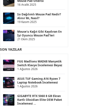
Mouse Pad Önerisi
16 Aralık 2025
Isı Dağılımlı Mouse Pad Nedir?
Alınır Mı, Nasıl?
19 Kasım 2025
Mouse'u Kağıt Gibi Kaydıran En
İyi Oyuncu Mouse Pad'leri
21 Ekim 2025
SON YAZILAR
FGG Madlions MAD68 Manyetik
Switch Klavye İncelemesi Beyaz
1 Ağustos 2026
ASUS TUF Gaming A16 Ryzen 7
Laptop Notebook İncelemesi
1 Ağustos 2026
GIGABYTE RTX 5060 8 GB Ekran
Kartlı Obsidian Elite OEM Paket
İncelemesi