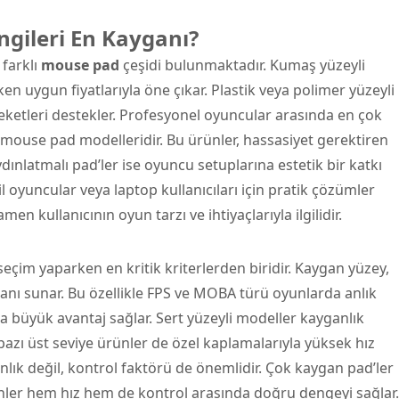
ngileri En Kayganı?
 farklı
mouse pad
çeşidi bulunmaktadır. Kumaş yüzeyli
en uygun fiyatlarıyla öne çıkar. Plastik veya polimer yüzeyli
reketleri destekler. Profesyonel oyuncular arasında en çok
li mouse pad modelleridir. Bu ürünler, hassasiyet gerektiren
dınlatmalı pad’ler ise oyuncu setuplarına estetik bir katkı
il oyuncular veya laptop kullanıcıları için pratik çözümler
en kullanıcının oyun tarzı ve ihtiyaçlarıyla ilgilidir.
eçim yaparken en kritik kriterlerden biridir. Kaygan yüzey,
anı sunar. Bu özellikle FPS ve MOBA türü oyunlarda anlık
a büyük avantaj sağlar. Sert yüzeyli modeller kayganlık
azı üst seviye ürünler de özel kaplamalarıyla yüksek hız
lık değil, kontrol faktörü de önemlidir. Çok kaygan pad’ler
rünler hem hız hem de kontrol arasında doğru dengeyi sağlar.