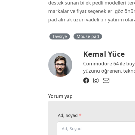
destek sunan bilek pedli modelleri terc
markalar ve fiyat seçenekleri göz ö
pad almak uzun vadeli bir yatırım olara
Tavsiye
Mouse pad
Kemal Yüce
Commodore 64 ile büyü
yüzünü öğrenen, teknolo
Yorum yap
*
Ad, Soyad