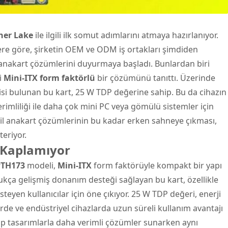
her Lake
ile ilgili ilk somut adımlarını atmaya hazırlanıyor.
lere göre, şirketin OEM ve ODM iş ortakları şimdiden
k anakart çözümlerini duyurmaya başladı. Bunlardan biri
i
Mini-ITX form faktörlü
bir çözümünü tanıttı. Üzerinde
si bulunan bu kart, 25 W TDP değerine sahip. Bu da cihazın
rimliliği ile daha çok mini PC veya gömülü sistemler için
il
anakart
çözümlerinin bu kadar erken sahneye çıkması,
teriyor.
r Kaplamıyor
PTH173
modeli,
Mini-ITX
form faktörüyle kompakt bir yapı
ça gelişmiş donanım desteği sağlayan bu kart, özellikle
eyen kullanıcılar için öne çıkıyor. 25 W TDP değeri, enerji
de ve endüstriyel cihazlarda uzun süreli kullanım avantajı
 tip tasarımlarla daha verimli çözümler sunarken aynı