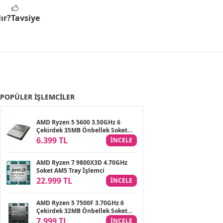
ır?
Tavsiye
POPÜLER İŞLEMCILER
AMD Ryzen 5 5600 3.50GHz 6
Çekirdek 35MB Önbellek Soket
AM4 Tray İşlemci (Fansız)
6.399 TL
INCELE
AMD Ryzen 7 9800X3D 4.70GHz
Soket AM5 Tray İşlemci
22.999 TL
INCELE
AMD Ryzen 5 7500F 3.70GHz 6
Çekirdek 32MB Önbellek Soket
AM5 Tray İşlemci
7.999 TL
INCELE