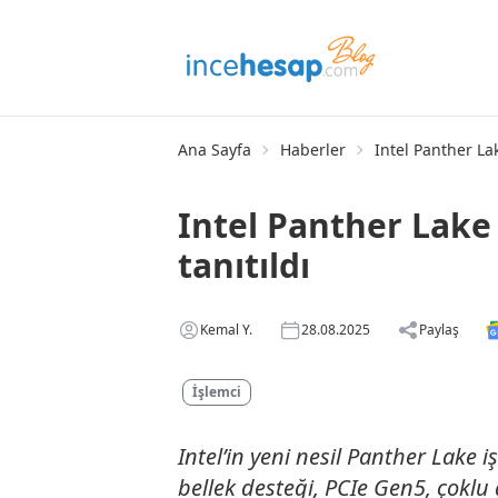
Ana Sayfa
Haberler
Intel Panther Lak
Intel Panther Lake 
tanıtıldı
Kemal Y.
28.08.2025
Paylaş
İşlemci
Intel’in yeni nesil Panther Lake i
bellek desteği, PCIe Gen5, çoklu 