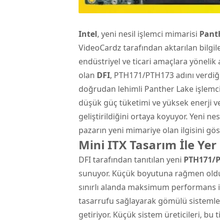
Intel
, yeni nesil işlemci mimarisi
Pant
VideoCardz tarafından aktarılan bilgi
endüstriyel ve ticari amaçlara yöneli
olan
DFI
, PTH171/PTH173 adını verdiğ
doğrudan lehimli Panther Lake işlemci
düşük güç tüketimi ve yüksek enerji ve
geliştirildiğini ortaya koyuyor. Yeni nes
pazarın yeni mimariye olan ilgisini gös
Mini ITX Tasarım İle Ye
DFI tarafından tanıtılan yeni
PTH171/
sunuyor. Küçük boyutuna rağmen olduk
sınırlı alanda maksimum performans ist
tasarrufu sağlayarak gömülü sistemler
getiriyor. Küçük sistem üreticileri, bu