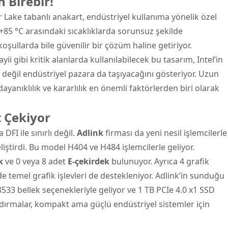
n Birebir!
r Lake tabanlı anakart, endüstriyel kullanıma yönelik özel
le +85 °C arasındaki sıcaklıklarda sorunsuz şekilde
koşullarda bile güvenilir bir çözüm haline getiriyor.
 gibi kritik alanlarda kullanılabilecek bu tasarım, Intel’in
ci değil endüstriyel pazara da taşıyacağını gösteriyor. Uzun
ayanıklılık ve kararlılık en önemli faktörlerden biri olarak
 Çekiyor
FI ile sınırlı değil.
Adlink
firması da yeni nesil işlemcilerle
iştirdi. Bu model H404 ve H484 işlemcilerle geliyor.
k
ve 0 veya 8 adet
E-çekirdek
bulunuyor. Ayrıca 4 grafik
e temel grafik işlevleri de destekleniyor. Adlink’in sunduğu
33 bellek seçenekleriyle geliyor ve 1 TB PCIe 4.0 x1 SSD
ırmalar, kompakt ama güçlü endüstriyel sistemler için