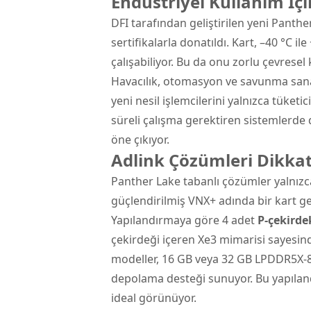
Endüstriyel Kullanım İçi
DFI tarafından geliştirilen yeni Panthe
sertifikalarla donatıldı. Kart, –40 °C i
çalışabiliyor. Bu da onu zorlu çevresel 
Havacılık, otomasyon ve savunma sanayii
yeni nesil işlemcilerini yalnızca tüketi
süreli çalışma gerektiren sistemlerde d
öne çıkıyor.
Adlink Çözümleri Dikkat
Panther Lake tabanlı çözümler yalnızca D
güçlendirilmiş VNX+ adında bir kart gel
Yapılandırmaya göre 4 adet
P-çekirde
çekirdeği içeren Xe3 mimarisi sayesind
modeller, 16 GB veya 32 GB LPDDR5X-85
depolama desteği sunuyor. Bu yapıland
ideal görünüyor.