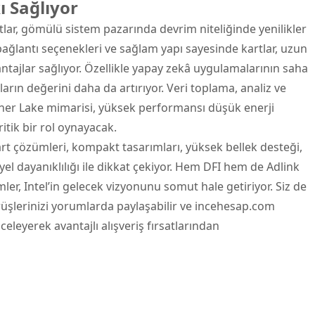
 Sağlıyor
tlar, gömülü sistem pazarında devrim niteliğinde yenilikler
ağlantı seçenekleri ve sağlam yapı sayesinde kartlar, uzun
antajlar sağlıyor. Özellikle yapay zekâ uygulamalarının saha
arın değerini daha da artırıyor. Veri toplama, analiz ve
her Lake mimarisi, yüksek performansı düşük enerji
ritik bir rol oynayacak.
rt çözümleri, kompakt tasarımları, yüksek bellek desteği,
el dayanıklılığı ile dikkat çekiyor. Hem DFI hem de Adlink
ler, Intel’in gelecek vizyonunu somut hale getiriyor. Siz de
rüşlerinizi yorumlarda paylaşabilir ve incehesap.com
eleyerek avantajlı alışveriş fırsatlarından