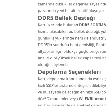
zamanda düşük ısıl değerler sayesinde
pazarında yeni bir alternatif oluşuyor.
DDR5 Bellek Desteği
Kart üzerinde bulunan
DDR5 SODIM
hızına ulaşabilen bu bellek desteği, yü
günlük iş yüklerinde hem de endüstriy
DDR5’in sunduğu bant genişliği, Panthe
altyapıları için oldukça güçlü bir çöz
analizi gibi yüksek bellek kapasitesi 
olduğu söylenebilir.
Depolama Seçenekleri
Kart, depolama konusunda da esnek 
hızlı SSD’ler sisteme entegre edilebiliy
ve bu sayede geleceğin en hızlı SSD çö
4G/5G modemler veya
Wi-Fi/Bluetoo
portları sayesinde geleneksel depolam