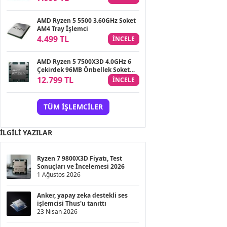
AMD Ryzen 5 5500 3.60GHz Soket
AM4 Tray İşlemci
4.499 TL
INCELE
AMD Ryzen 5 7500X3D 4.0GHz 6
Çekirdek 96MB Önbellek Soket
AM5 Tray İşlemci
12.799 TL
INCELE
TÜM İŞLEMCILER
İLGILI YAZILAR
Ryzen 7 9800X3D Fiyatı, Test
Sonuçları ve İncelemesi 2026
1 Ağustos 2026
Anker, yapay zeka destekli ses
işlemcisi Thus'u tanıttı
23 Nisan 2026