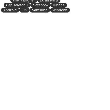
Pratik Bilgiler
Ekran Kartı
Cep Telefonu
Notebook
iPhone
Android
iOS
Samsung
Windows