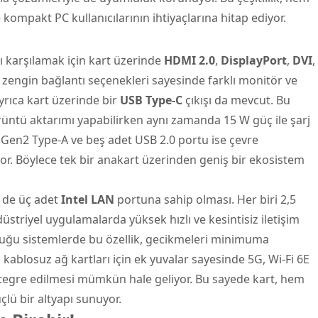
 kompakt PC kullanıcılarının ihtiyaçlarına hitap ediyor.
ını karşılamak için kart üzerinde
HDMI 2.0
,
DisplayPort
,
DVI
,
Bu zengin bağlantı seçenekleri sayesinde farklı monitör ve
yrıca kart üzerinde bir
USB Type-C
çıkışı da mevcut. Bu
görüntü aktarımı yapabilirken aynı zamanda 15 W güç ile şarj
 Gen2 Type-A ve beş adet USB 2.0 portu ise çevre
yor. Böylece tek bir anakart üzerinden geniş bir ekosistem
i de üç adet
Intel LAN
portuna sahip olması. Her biri 2,5
üstriyel uygulamalarda yüksek hızlı ve kesintisiz iletişim
uğu sistemlerde bu özellik, gecikmeleri minimuma
, kablosuz ağ kartları için ek yuvalar sayesinde 5G, Wi-Fi 6E
tegre edilmesi mümkün hale geliyor. Bu sayede kart, hem
lü bir altyapı sunuyor.