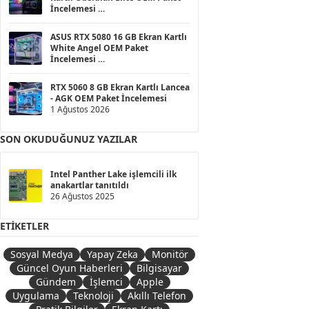
İncelemesi
1 Ağustos 2026
ASUS RTX 5080 16 GB Ekran Kartlı
White Angel OEM Paket
İncelemesi
1 Ağustos 2026
RTX 5060 8 GB Ekran Kartlı Lancea
- AGK OEM Paket İncelemesi
1 Ağustos 2026
SON OKUDUĞUNUZ YAZILAR
Intel Panther Lake işlemcili ilk
anakartlar tanıtıldı
26 Ağustos 2025
ETIKETLER
Sosyal Medya
Yapay Zeka
Monitör
Güncel Oyun Haberleri
Bilgisayar
Gündem
İşlemci
Apple
Uygulama
Teknoloji
Akıllı Telefon