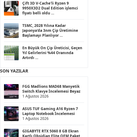
Çift 3D V-Cache'li Ryzen 9
9950X3D2 Dual Edition işlemci
fiyatı belli oldu
23 Nisan 2026
TSMC, 2028 Yılına Kadar
Japonya'da 3nm Çip Üretimine
Başlamayı Planlıyor
1 Nisan 2026
En Büyük On Çip Üreticisi, Geçen
Yıl Gelirlerini %44 Oranında
Artırdı
1 Nisan 2026
SON YAZILAR
FGG Madlions MAD68 Manyetik
Switch Klavye İncelemesi Beyaz
1 Ağustos 2026
ASUS TUF Gaming A16 Ryzen 7
Laptop Notebook İncelemesi
1 Ağustos 2026
GIGABYTE RTX 5060 8 GB Ekran
Kartlı Obsidian Elite OEM Paket