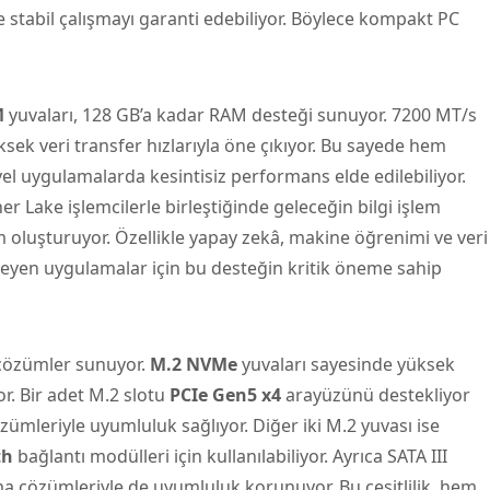
 stabil çalışmayı garanti edebiliyor. Böylece kompakt PC
M
yuvaları, 128 GB’a kadar RAM desteği sunuyor. 7200 MT/s
ksek veri transfer hızlarıyla öne çıkıyor. Bu sayede hem
el uygulamalarda kesintisiz performans elde edilebiliyor.
r Lake işlemcilerle birleştiğinde geleceğin bilgi işlem
üm oluşturuyor. Özellikle yapay zekâ, makine öğrenimi ve veri
isteyen uygulamalar için bu desteğin kritik öneme sahip
çözümler sunuyor.
M.2 NVMe
yuvaları sayesinde yüksek
or. Bir adet M.2 slotu
PCIe Gen5 x4
arayüzünü destekliyor
zümleriyle uyumluluk sağlıyor. Diğer iki M.2 yuvası ise
th
bağlantı modülleri için kullanılabiliyor. Ayrıca SATA III
a çözümleriyle de uyumluluk korunuyor. Bu çeşitlilik, hem