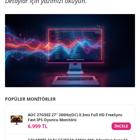
Detaylar için yazımızı okuyun.
POPÜLER MONITÖRLER
AOC 27G50Z 27″ 260Hz(OC) 0.3ms Full HD FreeSync
Fast IPS Oyuncu Monitörü
6.999 TL
INCELE