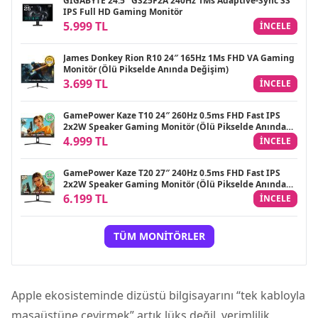
GIGABYTE 24.5″ GS25F2A 240Hz 1Ms Adaptive-Sync SS
IPS Full HD Gaming Monitör
5.999 TL
INCELE
James Donkey Rion R10 24″ 165Hz 1Ms FHD VA Gaming
Monitör (Ölü Pikselde Anında Değişim)
3.699 TL
INCELE
GamePower Kaze T10 24″ 260Hz 0.5ms FHD Fast IPS
2x2W Speaker Gaming Monitör (Ölü Pikselde Anında
Değişim)
4.999 TL
INCELE
GamePower Kaze T20 27″ 240Hz 0.5ms FHD Fast IPS
2x2W Speaker Gaming Monitör (Ölü Pikselde Anında
Değişim)
6.199 TL
INCELE
TÜM MONITÖRLER
Apple ekosisteminde
dizüstü bilgisayar
ını “tek kabloyla
masaüstüne çevirmek” artık lüks değil, verimlilik