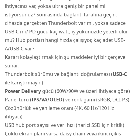
ihtiyacınız var, yoksa ultra geniş bir panel mi
istiyorsunuz? Sonrasında bağlantı tarafına geçin:
cihazda gerçekten Thunderbolt var mı, yoksa sadece
USB-C mi? PD gücü kaç watt, iş yükünüzde yeterli olur
mu? Hub portları hangi hızda çalışıyor, kaç adet USB-
A/USB-C var?
Kararı kolaylaştırmak için şu maddeler iyi bir çerçeve
sunar:
Thunderbolt sürümü ve bağlantı doğrulaması (
USB-C
ile karıştırmayın)
Power Delivery
gücü (60W/90W ve üzeri ihtiyaca göre)
Panel türü (
IPS/VA/OLED
) ve renk gamı (sRGB, DCI-P3)
Çözünürlük ve yenileme oranı (4K, 60 Hz/120 Hz
ihtiyacı)
USB hub port sayısı ve veri hızı (harici SSD için kritik)
Çoklu ekran planı varsa daisy chain veya ikinci çıkış