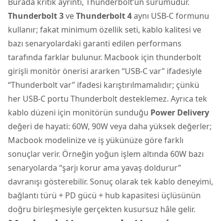
Burada kritik ayrıntı, Thunderbolt’un sürümüdür.
Thunderbolt 3
ve
Thunderbolt 4
aynı USB-C formunu
kullanır; fakat minimum özellik seti, kablo kalitesi ve
bazı senaryolardaki garanti edilen performans
tarafında farklar bulunur. Macbook için thunderbolt
girişli monitör önerisi ararken “USB-C var” ifadesiyle
“Thunderbolt var” ifadesi karıştırılmamalıdır; çünkü
her USB-C portu Thunderbolt desteklemez. Ayrıca tek
kablo düzeni için monitörün sunduğu
Power Delivery
değeri de hayati: 60W, 90W veya daha yüksek değerler;
Macbook modelinize ve iş yükünüze göre farklı
sonuçlar verir. Örneğin yoğun işlem altında 60W bazı
senaryolarda “şarjı korur ama yavaş doldurur”
davranışı gösterebilir. Sonuç olarak tek kablo deneyimi,
bağlantı türü + PD gücü + hub kapasitesi üçlüsünün
doğru birleşmesiyle gerçekten kusursuz hâle gelir.