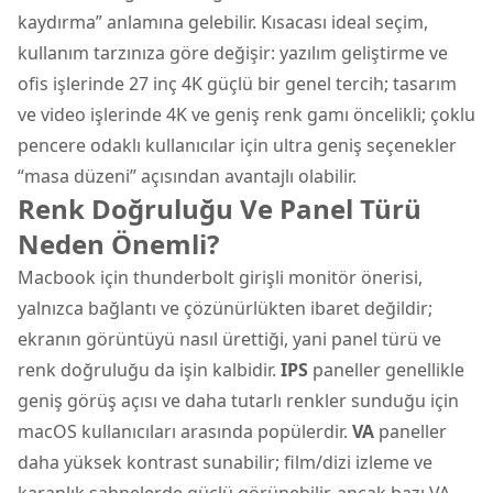
kaydırma” anlamına gelebilir. Kısacası ideal seçim,
kullanım tarzınıza göre değişir: yazılım geliştirme ve
ofis işlerinde 27 inç 4K güçlü bir genel tercih; tasarım
ve video işlerinde 4K ve geniş renk gamı öncelikli; çoklu
pencere odaklı kullanıcılar için ultra geniş seçenekler
“masa düzeni” açısından avantajlı olabilir.
Renk Doğruluğu Ve Panel Türü
Neden Önemli?
Macbook için thunderbolt girişli monitör önerisi,
yalnızca bağlantı ve çözünürlükten ibaret değildir;
ekranın görüntüyü nasıl ürettiği, yani panel türü ve
renk doğruluğu da işin kalbidir.
IPS
paneller genellikle
geniş görüş açısı ve daha tutarlı renkler sunduğu için
macOS kullanıcıları arasında popülerdir.
VA
paneller
daha yüksek kontrast sunabilir; film/dizi izleme ve
karanlık sahnelerde güçlü görünebilir, ancak bazı VA