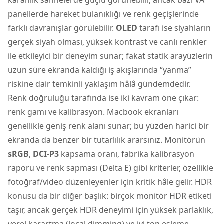
panellerde hareket bulanıklığı ve renk geçişlerinde
farklı davranışlar görülebilir.
OLED
tarafı ise siyahların
gerçek siyah olması, yüksek kontrast ve canlı renkler
ile etkileyici bir deneyim sunar; fakat statik arayüzlerin
uzun süre ekranda kaldığı iş akışlarında “yanma”
riskine dair temkinli yaklaşım hâlâ gündemdedir.
Renk doğruluğu tarafında ise iki kavram öne çıkar:
renk gamı ve kalibrasyon. Macbook ekranları
genellikle geniş renk alanı sunar; bu yüzden harici bir
ekranda da benzer bir tutarlılık ararsınız. Monitörün
sRGB
,
DCI-P3
kapsama oranı, fabrika kalibrasyon
raporu ve renk sapması (Delta E) gibi kriterler, özellikle
fotoğraf/video düzenleyenler için kritik hâle gelir. HDR
konusu da bir diğer başlık: birçok monitör HDR etiketi
taşır, ancak gerçek HDR deneyimi için yüksek parlaklık,
yerel karartma (local dimming) ve iyi ton eşleme