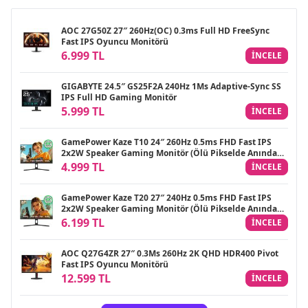
AOC 27G50Z 27″ 260Hz(OC) 0.3ms Full HD FreeSync
Fast IPS Oyuncu Monitörü
6.999 TL
INCELE
GIGABYTE 24.5″ GS25F2A 240Hz 1Ms Adaptive-Sync SS
IPS Full HD Gaming Monitör
5.999 TL
INCELE
GamePower Kaze T10 24″ 260Hz 0.5ms FHD Fast IPS
2x2W Speaker Gaming Monitör (Ölü Pikselde Anında
Değişim)
4.999 TL
INCELE
GamePower Kaze T20 27″ 240Hz 0.5ms FHD Fast IPS
2x2W Speaker Gaming Monitör (Ölü Pikselde Anında
Değişim)
6.199 TL
INCELE
AOC Q27G4ZR 27″ 0.3Ms 260Hz 2K QHD HDR400 Pivot
Fast IPS Oyuncu Monitörü
12.599 TL
INCELE