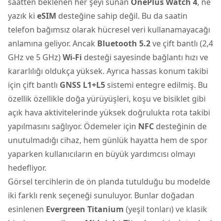
saatten beklenen her şeyi sunan
OnePlus Watch 4
, ne
yazık ki
eSIM
desteğine sahip değil. Bu da saatin
telefon bağımsız olarak hücresel veri kullanamayacağı
anlamına geliyor. Ancak
Bluetooth 5.2
ve çift bantlı (2,4
GHz ve 5 GHz)
Wi-Fi
desteği sayesinde bağlantı hızı ve
kararlılığı oldukça yüksek. Ayrıca hassas konum takibi
için çift bantlı
GNSS L1+L5
sistemi entegre edilmiş. Bu
özellik özellikle doğa yürüyüşleri, koşu ve bisiklet gibi
açık hava aktivitelerinde yüksek doğrulukta rota takibi
yapılmasını sağlıyor. Ödemeler için
NFC
desteğinin de
unutulmadığı cihaz, hem günlük hayatta hem de spor
yaparken kullanıcıların en büyük yardımcısı olmayı
hedefliyor.
Görsel tercihlerin de ön planda tutulduğu bu modelde
iki farklı renk seçeneği sunuluyor. Bunlar doğadan
esinlenen
Evergreen Titanium
(yeşil tonları) ve klasik