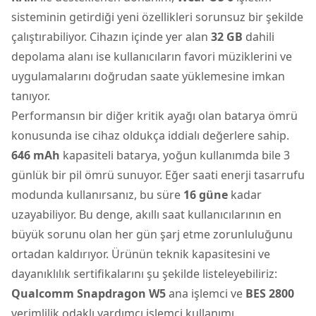
sisteminin getirdiği yeni özellikleri sorunsuz bir şekilde
çalıştırabiliyor. Cihazın içinde yer alan
32 GB
dahili
depolama alanı ise kullanıcıların favori müziklerini ve
uygulamalarını doğrudan saate yüklemesine imkan
tanıyor.
Performansın bir diğer kritik ayağı olan batarya ömrü
konusunda ise cihaz oldukça iddialı değerlere sahip.
646 mAh
kapasiteli batarya, yoğun kullanımda bile 3
günlük bir pil ömrü sunuyor. Eğer saati enerji tasarrufu
modunda kullanırsanız, bu süre
16 güne
kadar
uzayabiliyor. Bu denge, akıllı saat kullanıcılarının en
büyük sorunu olan her gün şarj etme zorunluluğunu
ortadan kaldırıyor. Ürünün teknik kapasitesini ve
dayanıklılık sertifikalarını şu şekilde listeleyebiliriz:
Qualcomm Snapdragon W5
ana işlemci ve
BES 2800
verimlilik odaklı yardımcı işlemci kullanımı.