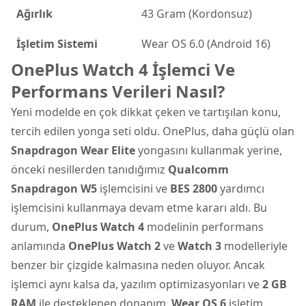
Ağırlık
43 Gram (Kordonsuz)
İşletim Sistemi
Wear OS 6.0 (Android 16)
OnePlus Watch 4 İşlemci Ve
Performans Verileri Nasıl?
Yeni modelde en çok dikkat çeken ve tartışılan konu,
tercih edilen yonga seti oldu. OnePlus, daha güçlü olan
Snapdragon Wear Elite
yongasını kullanmak yerine,
önceki nesillerden tanıdığımız
Qualcomm
Snapdragon W5
işlemcisini ve
BES 2800
yardımcı
işlemcisini kullanmaya devam etme kararı aldı. Bu
durum,
OnePlus Watch 4
modelinin performans
anlamında
OnePlus Watch 2
ve
Watch 3
modelleriyle
benzer bir çizgide kalmasına neden oluyor. Ancak
işlemci aynı kalsa da, yazılım optimizasyonları ve
2 GB
RAM
ile desteklenen donanım,
Wear OS 6
işletim