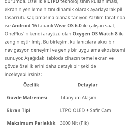
durumda. Özellikle
LTPO
teknolojisinin kullanılması,
ekranın yenileme hızını dinamik olarak ayarlayarak pil
tasarrufu sağlamasına olanak tanıyor. Yazılım tarafında
ise
Android 16
tabanlı
Wear OS 6.0
ile çalışan saat,
OnePlus'ın kendi arayüzü olan
Oxygen OS Watch 8
ile
zenginleştirilmiş. Bu birleşim, kullanıcılara akıcı bir
navigasyon deneyimi ve geniş bir uygulama ekosistemi
sunuyor. Aşağıdaki tabloda cihazın temel ekran ve
gövde özelliklerini daha detaylı bir şekilde
inceleyebilirsiniz:
Özellik
Detaylar
Gövde Malzemesi
Titanyum Alaşım
Ekran Tipi
LTPO OLED + Safir Cam
Maksimum Parlaklık
3000 Nit (Pik)