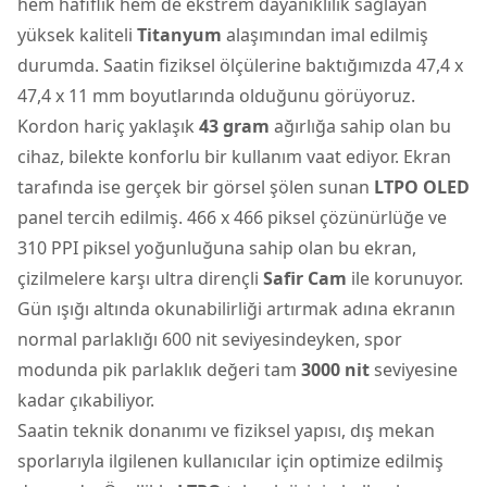
hem hafiflik hem de ekstrem dayanıklılık sağlayan
yüksek kaliteli
Titanyum
alaşımından imal edilmiş
durumda. Saatin fiziksel ölçülerine baktığımızda 47,4 x
47,4 x 11 mm boyutlarında olduğunu görüyoruz.
Kordon hariç yaklaşık
43 gram
ağırlığa sahip olan bu
cihaz, bilekte konforlu bir kullanım vaat ediyor. Ekran
tarafında ise gerçek bir görsel şölen sunan
LTPO OLED
panel tercih edilmiş. 466 x 466 piksel çözünürlüğe ve
310 PPI piksel yoğunluğuna sahip olan bu ekran,
çizilmelere karşı ultra dirençli
Safir Cam
ile korunuyor.
Gün ışığı altında okunabilirliği artırmak adına ekranın
normal parlaklığı 600 nit seviyesindeyken, spor
modunda pik parlaklık değeri tam
3000 nit
seviyesine
kadar çıkabiliyor.
Saatin teknik donanımı ve fiziksel yapısı, dış mekan
sporlarıyla ilgilenen kullanıcılar için optimize edilmiş