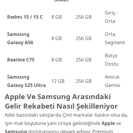
Giriş -
Redmi 15 / 15 C
8 GB
256 GB
Orta
Samsung
Orta
8 GB
256 GB
Galaxy A56
Segment
Bütçe
Realme C75
8 GB
256 GB
Dostu
Samsung
Amiral
12 GB
256 GB
Galaxy S25 Ultra
Gemisi
Apple Ve Samsung Arasındaki
Gelir Rekabeti Nasıl Şekilleniyor
Adet bazındaki satışlarda Çinli markalar baskın olsa da,
işin mali boyutuna yani ciroya gelindiğinde
Apple
ve
Samsung
dominasyonu devam ediyor. Premium