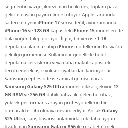
segmentin vazgeçilmezi olan bu iki dev, toplam pazar
gelirinin aslan payını elinde tutuyor. Apple tarafında
sadece en yeni
iPhone 17
serisi değil, aynı zamanda
iPhone 16
ve
128 GB
kapasiteli
iPhone 15
modelleri de
hala yoğun talep görüyor. İlginç bir veri ise
1 TB
depolama alanına sahip
iPhone
modellerinin Rusya'da
pek ilgi görmemesi. Kullanıcılar genellikle bulut
depolama servislerini veya daha makul kapasiteleri
tercih ederek aşırı yüksek fiyatlardan kaçınıyorlar.
Samsung cephesinde ise amiral gemisi olarak
Samsung Galaxy S25 Ultra
modeli dikkat çekiyor.
12
GB RAM
ve
256 GB
dahili hafıza ile gelen bu cihaz,
yüksek performans arayan profesyonellerin bir
numaralı tercihi olmaya devam ediyor. Ancak
Galaxy
S25 Ultra
, satış başarısı anlamında çok daha uygun
fiyatlı olan
Samsung Galaxy A56
ile rekabet etmek