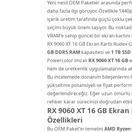
Yeni nesil OEM Paketler arasında per
daha fazla ilgi görüyor. Özellikle 144
içerik üretim tarafında güçlü çoklu çe
seçimi büyük önem taşıyor. Bu noktad
VRAM’e sahip güncel bir ekran kartını 
RX 9060 XT 16 GB Ekran Kartlı Rudex 
GB DDR5 RAM
kapasitesi ve
1 TB SSD
Powercolor imzalı
RX 9060 XT 16 GB
e
hem de üretkenlik uygulamalarında akı
Bu incelemede donanım bileşenlerini t
yükseltme potansiyeli ve fiyat performa
değerlendireceğiz. Eğer uzun ömürlü v
rehber karar sürecinizi doğrudan etkil
RX 9060 XT 16 GB Ekran 
Özellikleri
Bu OEM Paket’in temelini
AMD Ryzen 