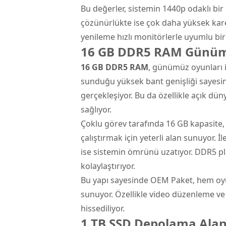
Bu değerler, sistemin 1440p odaklı bi
çözünürlükte ise çok daha yüksek kar
yenileme hızlı monitörlerle uyumlu bir
16 GB DDR5 RAM Günümüz
16 GB DDR5 RAM
, günümüz oyunları i
sunduğu yüksek bant genişliği sayesinde
gerçekleşiyor. Bu da özellikle açık dü
sağlıyor.
Çoklu görev tarafında 16 GB kapasite, 
çalıştırmak için yeterli alan sunuyor.
ise sistemin ömrünü uzatıyor. DDR5 pl
kolaylaştırıyor.
Bu yapı sayesinde OEM Paket, hem oyu
sunuyor. Özellikle video düzenleme ve 
hissediliyor.
1 TB SSD Depolama Alanı