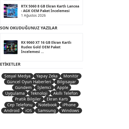
RTX 5060 8 GB Ekran Kartlı Lancea
- AGK OEM Paket İncelemesi
1 Ağustos 2026
SON OKUDUĞUNUZ YAZILAR
RX 9060 XT 16 GB Ekran Kartlı
Rudex Gold OEM Paket
İncelemesi
3 Mart 2026
ETIKETLER
Sosyal Medya
Yapay Zeka
Monitör
Güncel Oyun Haberleri
Bilgisayar
Gündem
İşlemci
Apple
Uygulama
Teknoloji
Akıllı Telefon
Pratik Bilgiler
Ekran Kartı
Cep Telefonu
Notebook
iPhone
Android
iOS
Samsung
Windows