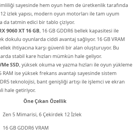
erimliliği sayesinde hem oyun hem de üretkenlik tarafında
 12 izlek yapısı, modern oyun motorları ile tam uyum
a tatmin edici bir tablo çiziyor.
RX 9060 XT 16 GB
, 16 GB GDDR6 bellek kapasitesi ile
ek dokulu oyunlarda ciddi avantaj sağlıyor. 16 GB VRAM
ellek ihtiyacına karşı güvenli bir alan oluşturuyor. Bu
arda stabil kare hızları mümkün hale geliyor.
VMe SSD
, yüksek okuma ve yazma hızları ile oyun yükleme
5 RAM ise yüksek frekans avantajı sayesinde sistem
R5 teknolojisi, bant genişliği artışı ile işlemci ve ekran
i hale getiriyor.
Öne Çıkan Özellik
Zen 5 Mimarisi, 6 Çekirdek 12 İzlek
16 GB GDDR6 VRAM