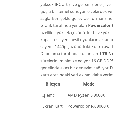
yüksek IPC artışı ve gelişmiş enerji v
güçlü bir temel sunuyor. 6 çekirdek ve
sağlarken çoklu görev performansında d
Grafik tarafında yer alan
Powercolor 
özellikle yüksek çözünürlükte ve yüks
kapasitesi, yeni nesil oyunların artan b
sayede 1440p çözünürlükte ultra ayarl
Depolama tarafında kullanılan
1 TB N
sürelerini minimize ediyor. 16 GB DDR
genelinde akıcı bir deneyim sağlıyor. DD
kartı arasındaki veri akışını daha veriml
Bileşen
Model
İşlemci
AMD Ryzen 5 9600X
Ekran Kartı
Powercolor RX 9060 XT