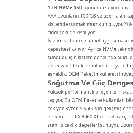
1 TB NVMe SSD
, günümüz oyun boyutl
AAA oyunların 100 GB ve üzeri alan ka
sistemde tutmak mümkün oluyor. Yüks
ciddi şekilde kısalıyor.
İşletim sistemi ve temel uygulamalar i
kapasitesi kalıyor. Ayrıca NVMe teknol
sunduğu için sistem genelinde akıcılığı 
Uzun vadede ek depolama ihtiyacı doğars
esneklik, OEM Paket’in kullanıcı ihtiyaç
Soğutma Ve Güç Dengesi
Yüksek performanslı bileşenlerin stab
taşıyor. Bu OEM Paket’te kullanılan bile
çekiyor. Ryzen 5 9600X’in gelişmiş enerji
Powercolor RX 9060 XT modeli ise çokl
stabil sıcaklık değerleri sunuyor. U