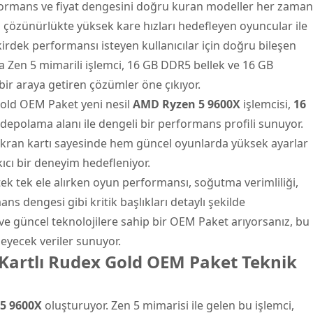
formans ve fiyat dengesini doğru kuran modeller her zaman
0p çözünürlükte yüksek kare hızları hedefleyen oyuncular ile
kirdek performansı isteyen kullanıcılar için doğru bileşen
a Zen 5 mimarili
işlemci
, 16 GB DDR5 bellek ve 16 GB
bir araya getiren çözümler öne çıkıyor.
Gold OEM Paket
yeni nesil
AMD Ryzen 5 9600X
işlemcisi,
16
depolama alanı ile dengeli bir performans profili sunuyor.
kran kartı sayesinde hem güncel oyunlarda yüksek ayarlar
cı bir deneyim hedefleniyor.
ek tek ele alırken oyun performansı, soğutma verimliliği,
ns dengesi gibi kritik başlıkları detaylı şekilde
e güncel teknolojilere sahip bir OEM Paket arıyorsanız, bu
eyecek veriler sunuyor.
Kartlı Rudex Gold OEM Paket Teknik
5 9600X
oluşturuyor. Zen 5 mimarisi ile gelen bu işlemci,