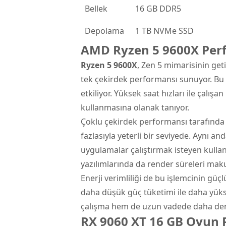
Bellek
16 GB DDR5
Depolama
1 TB NVMe SSD
AMD Ryzen 5 9600X Perf
Ryzen 5 9600X
, Zen 5 mimarisinin get
tek çekirdek performansı sunuyor. Bu 
etkiliyor. Yüksek saat hızları ile çalış
kullanmasına olanak tanıyor.
Çoklu çekirdek performansı tarafında i
fazlasıyla yeterli bir seviyede. Aynı 
uygulamalar çalıştırmak isteyen kullanıc
yazılımlarında da render süreleri makul
Enerji verimliliği de bu işlemcinin güçl
daha düşük güç tüketimi ile daha yük
çalışma hem de uzun vadede daha deng
RX 9060 XT 16 GB Oyun P