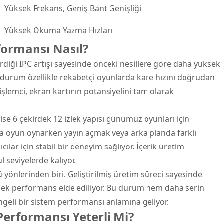
Yüksek Frekans, Geniş Bant Genişliği
Yüksek Okuma Yazma Hızları
ormansı Nasıl?
irdiği IPC artışı sayesinde önceki nesillere göre daha yüksek
durum özellikle rekabetçi oyunlarda kare hızını doğrudan
an işlemci, ekran kartının potansiyelini tam olarak
se 6 çekirdek 12 izlek yapısı günümüz oyunları için
anda oyun oynarken yayın açmak veya arka planda farklı
ılar için stabil bir deneyim sağlıyor. İçerik üretim
 seviyelerde kalıyor.
ü yönlerinden biri. Geliştirilmiş üretim süreci sayesinde
sek performans elde ediliyor. Bu durum hem daha serin
eli bir sistem performansı anlamına geliyor.
erformansı Yeterli Mi?