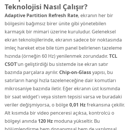
Teknolojisi Nasıl Çalışır?
Adaptive Partition Refresh Rate
, ekranın her bir
bölgesini bağımsız birer ünite gibi yönetebilen
karmaşık bir mimari üzerine kuruludur. Geleneksel
ekran teknolojilerinde, ekranın sadece bir noktasında
imleç hareket etse bile tüm panel belirlenen tazeleme
hızında (örneğin 60 Hz) yenilenmek zorundadır.
TCL
CSOT
'un geliştirdiği bu sistemde ise ekran satır
bazında parçalara ayrılır.
Chip-on-Glass
yapısı, bu
satırların hangi hızla tazeleneceğine dair komutları
mikrosaniye bazında iletir. Eğer ekranın üst kısmında
bir saat widget'ı veya sistem tepsisi varsa ve buradaki
veriler değişmiyorsa, o bölge
0,01 Hz
frekansına çekilir.
Alt kısımda bir video penceresi açıksa, kontrolcü o
bölgeyi anında
120 Hz
moduna yükseltir. Bu
bölümlendirme hem donanımsal hem de yazılımsal