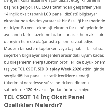
dengesi, kullanıcıların en çok dikkat ettiği kriterlerin
başında geliyor.
TCL CSOT
tarafından geliştirilen yeni
14 inçlik oksit tabanlı
LCD
panel,
dizüstü bilgisayar
ekranlarında devrim yaratacak bir özelliği beraberinde
getiriyor. Bu yeni teknoloji, ekranın farklı bölgelerinde
aynı anda farklı tazeleme hızları sunarak hem akıcı bir
deneyim hem de olağanüstü pil ömrü vaat ediyor.
Modern bir sistem toplarken veya taşınabilir bir cihaz
seçerken
bilgisayar bileşenleri
arasındaki uyum kadar,
bu bileşenlerin enerji tüketim profilleri de büyük önem
taşıyor.
TCL CSOT
,
SID Display Week 2026
etkinliğinde
sergilediği bu panel ile statik içeriklerde enerji
tüketimini neredeyse sıfıra indirirken, dinamik
sahnelerde
120 Hz
akıcılığından ödün vermiyor.
TCL CSOT 14 İnç Oksit Panel
Özellikleri Nelerdir?