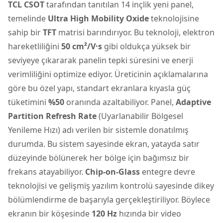
TCL CSOT
tarafından tanıtılan 14 inçlik yeni panel,
temelinde
Ultra High Mobility Oxide
teknolojisine
sahip bir
TFT
matrisi barındırıyor. Bu teknoloji, elektron
hareketliliğini
50 cm²/V·s
gibi oldukça yüksek bir
seviyeye çıkararak panelin tepki süresini ve enerji
verimliliğini optimize ediyor. Üreticinin açıklamalarına
göre bu özel yapı, standart ekranlara kıyasla güç
tüketimini
%50
oranında azaltabiliyor. Panel,
Adaptive
Partition Refresh Rate
(Uyarlanabilir Bölgesel
Yenileme Hızı) adı verilen bir sistemle donatılmış
durumda. Bu sistem sayesinde ekran, yatayda satır
düzeyinde bölünerek her bölge için bağımsız bir
frekans atayabiliyor.
Chip-on-Glass
entegre devre
teknolojisi ve gelişmiş yazılım kontrolü sayesinde dikey
bölümlendirme de başarıyla gerçekleştiriliyor. Böylece
ekranın bir köşesinde
120 Hz
hızında bir video