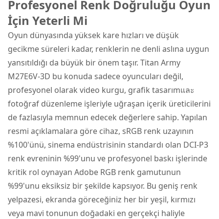
Profesyonel Renk Doğruluğu Oyun
İçin Yeterli Mi
Oyun dünyasında yüksek kare hızları ve düşük
gecikme süreleri kadar, renklerin ne denli aslına uygun
yansıtıldığı da büyük bir önem taşır. Titan Army
M27E6V-3D bu konuda sadece oyuncuları değil,
profesyonel olarak video kurgu, grafik tasarımและ
fotoğraf düzenleme işleriyle uğraşan içerik üreticilerini
de fazlasıyla memnun edecek değerlere sahip. Yapılan
resmi açıklamalara göre cihaz, sRGB renk uzayının
%100'ünü, sinema endüstrisinin standardı olan DCI-P3
renk evreninin %99'unu ve profesyonel baskı işlerinde
kritik rol oynayan Adobe RGB renk gamutunun
%99'unu eksiksiz bir şekilde kapsıyor. Bu geniş renk
yelpazesi, ekranda göreceğiniz her bir yeşil, kırmızı
veya mavi tonunun doğadaki en gerçekçi haliyle