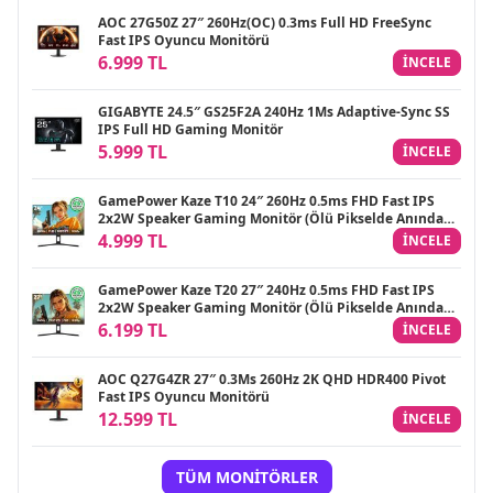
AOC 27G50Z 27″ 260Hz(OC) 0.3ms Full HD FreeSync
Fast IPS Oyuncu Monitörü
6.999 TL
INCELE
GIGABYTE 24.5″ GS25F2A 240Hz 1Ms Adaptive-Sync SS
IPS Full HD Gaming Monitör
5.999 TL
INCELE
GamePower Kaze T10 24″ 260Hz 0.5ms FHD Fast IPS
2x2W Speaker Gaming Monitör (Ölü Pikselde Anında
Değişim)
4.999 TL
INCELE
GamePower Kaze T20 27″ 240Hz 0.5ms FHD Fast IPS
2x2W Speaker Gaming Monitör (Ölü Pikselde Anında
Değişim)
6.199 TL
INCELE
AOC Q27G4ZR 27″ 0.3Ms 260Hz 2K QHD HDR400 Pivot
Fast IPS Oyuncu Monitörü
12.599 TL
INCELE
TÜM MONITÖRLER