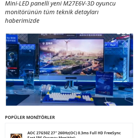
Mini-LED panelli yeni M27E6V-3D oyuncu
monitörünün tüm teknik detayları
haberimizde
POPÜLER MONITÖRLER
AOC 27G50Z 27″ 260Hz(OC) 0.3ms Full HD FreeSync
Fast IPS Oyuncu Monitörü