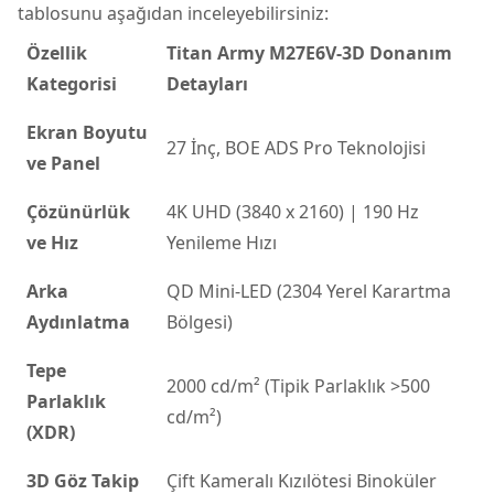
tablosunu aşağıdan inceleyebilirsiniz:
Özellik
Titan Army M27E6V-3D Donanım
Kategorisi
Detayları
Ekran Boyutu
27 İnç, BOE ADS Pro Teknolojisi
ve Panel
Çözünürlük
4K UHD (3840 x 2160) | 190 Hz
ve Hız
Yenileme Hızı
Arka
QD Mini-LED (2304 Yerel Karartma
Aydınlatma
Bölgesi)
Tepe
2000 cd/m² (Tipik Parlaklık >500
Parlaklık
cd/m²)
(XDR)
3D Göz Takip
Çift Kameralı Kızılötesi Binoküler