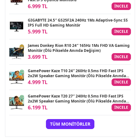
6.999 TL
INCELE
GIGABYTE 24.5″ GS25F2A 240Hz 1Ms Adaptive-Sync SS
IPS Full HD Gaming Monitör
5.999 TL
INCELE
James Donkey Rion R10 24″ 165Hz 1Ms FHD VA Gaming
Monitör (Ölü Pikselde Anında Değişim)
3.699 TL
INCELE
GamePower Kaze T10 24″ 260Hz 0.5ms FHD Fast IPS
2x2W Speaker Gaming Monitör (Ölü Pikselde Anında
Değişim)
4.999 TL
INCELE
GamePower Kaze T20 27″ 240Hz 0.5ms FHD Fast IPS
2x2W Speaker Gaming Monitör (Ölü Pikselde Anında
Değişim)
6.199 TL
INCELE
TÜM MONITÖRLER