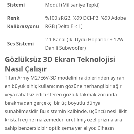
Sistemi
Modül (Milisaniye Tepki)
Renk
%100 sRGB, %99 DCI-P3, %99 Adobe
Kalibrasyonu
RGB (Delta E < 1)
2.1 Kanal (İki Uydu Hoparlör + 12W
Ses Sistemi
Dahili Subwoofer)
Gözlüksüz 3D Ekran Teknolojisi
Nasıl Çalışır
Titan Army M27E6V-3D modelini rakiplerinden ayıran
en büyük sihir, kullanıcının gözüne herhangi bir ağır
veya rahatsız edici stereo gözlük takmak zorunda
bırakmadan gerçekçi bir üç boyutlu dünya
sunabilmesidir. Bu sistemin kalbinde, üçüncü nesil likit
kristal reçine malzemeden üretilmiş özel prizmalara
sahip benzersiz bir optik şema yer alıyor. Cihazın