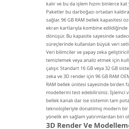
kalır ve bu da işlem hızını binlerce k
Paketler bu darboğazı ortadan kaldırar
sağlar. 96 GB RAM bellek kapasitesi öz
ekran kartlarıyla kombine edildiğinde
dönüşür. Bu kapasite sayesinde sadece
süreçlerinde kullanılan büyük veri setl
Veri bilimciler ve yapay zeka geliştirici
temizlemek veya analiz etmek için kul
çalışır. Standart 16 GB veya 32 GB sist
zeka ve 3D render için 96 GB RAM OEM P
RAM bellek ünitesi sayesinde birden faz
modellerini test edebilirsiniz. İşlemci
bellek kanalı dar ise sistemin tam pot
teknolojileriyle donatılmış modern bi
yönelik en sağlam yatırımlardan biri ol
3D Render Ve Modelleme