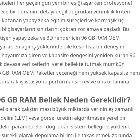
iteleri her geçen gün yeni bir eşiği aşarken profesyonel
adece bir donanım detayı değil doğrudan verimlilik kriteri
vme kazanan yapay zeka eğitim süreçleri ve karmaşık üç
ilgisayarların sınırlarını çoktan zorlamaya başladı. Bu
tişen yapay zeka ve 3D render için 96 GB RAM OEM
arak en ağır iş yüklerinde bile kesintisiz bir deneyim
le hayatımıza giren ve kapasite dengesini yeniden kuran
96
ık devasa veri setlerini yerel bellekte tutmak mümkün
 96 GB RAM OEM Paketler seçeneği hem yüksek kapasite hem
sunarak iş istasyonu performansını ev ve ofis ortamına
96 GB RAM Bellek Neden Gereklidir?
el olarak çalıştırılması büyük miktarda verinin eş zamanlı
odelini (LLM) veya görsel üretim algoritmasını yerel bir
delin parametreleri doğrudan sistem belleğine yüklenir.
yi sürekli olarak depolama birimi ile takas etmek zorunda