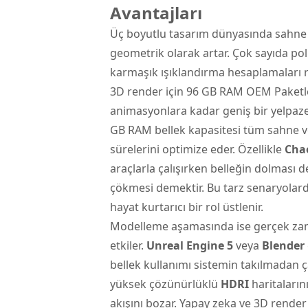
Avantajları
Üç boyutlu tasarım dünyasında sahne k
geometrik olarak artar. Çok sayıda p
karmaşık ışıklandırma hesaplamaları re
3D render için 96 GB RAM OEM Paketl
animasyonlara kadar geniş bir yelpazed
GB RAM bellek kapasitesi tüm sahne ver
sürelerini optimize eder. Özellikle
Cha
araçlarla çalışırken belleğin dolmas
çökmesi demektir. Bu tarz senaryolar
hayat kurtarıcı bir rol üstlenir.
Modelleme aşamasında ise gerçek zaman
etkiler.
Unreal Engine 5
veya
Blender
bellek kullanımı sistemin takılmadan ç
yüksek çözünürlüklü
HDRI
haritaların
akışını bozar. Yapay zeka ve 3D render