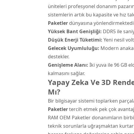
üniteleri profesyonel donanım pazarınd
sistemlerin artık bu kapasite ve hız ta
Paketler
dünyasına yönlendirmektedir
Yüksek Bant Genişliği:
DDR5 ile saniy
Düşük Enerji Tüketimi:
Yeni nesil volt
Gelecek Uyumluluğu:
Modern anakartl
destekler.
Genişleme Alanı:
İki yuva ile 96 GB el
kalmasını sağlar.
Yapay Zeka Ve 3D Rende
Mı?
Bir bilgisayar sistemi toplarken parça
Paketler
tercih etmek pek çok avantajı
RAM OEM Paketler donanımların birbiriy
teknik sorunlarla uğraşmaktan kurtarır