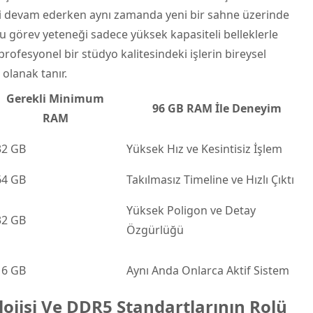
mi devam ederken aynı zamanda yeni bir sahne üzerinde
u görev yeteneği sadece yüksek kapasiteli belleklerle
ofesyonel bir stüdyo kalitesindeki işlerin bireysel
 olanak tanır.
Gerekli Minimum
96 GB RAM İle Deneyim
RAM
32 GB
Yüksek Hız ve Kesintisiz İşlem
64 GB
Takılmasız Timeline ve Hızlı Çıktı
Yüksek Poligon ve Detay
32 GB
Özgürlüğü
16 GB
Aynı Anda Onlarca Aktif Sistem
ojisi Ve DDR5 Standartlarının Rolü