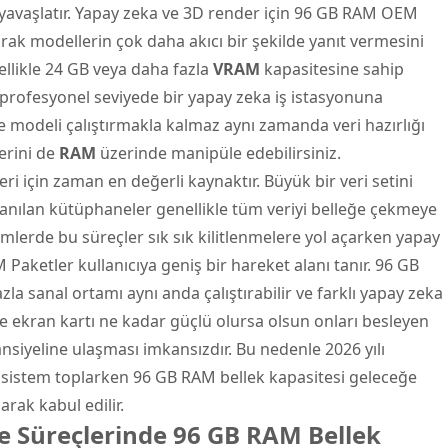
at yavaşlatır. Yapay zeka ve 3D render için 96 GB RAM OEM
ak modellerin çok daha akıcı bir şekilde yanıt vermesini
ellikle 24 GB veya daha fazla
VRAM
kapasitesine sahip
 profesyonel seviyede bir yapay zeka iş istasyonuna
 modeli çalıştırmakla kalmaz aynı zamanda veri hazırlığı
erini de
RAM
üzerinde manipüle edebilirsiniz.
leri için zaman en değerli kaynaktır. Büyük bir veri setini
lanılan kütüphaneler genellikle tüm veriyi belleğe çekmeye
emlerde bu süreçler sık sık kilitlenmelere yol açarken yapay
aketler kullanıcıya geniş bir hareket alanı tanır. 96 GB
la sanal ortamı aynı anda çalıştırabilir ve farklı yapay zeka
 ve ekran kartı ne kadar güçlü olursa olsun onları besleyen
ansiyeline ulaşması imkansızdır. Bu nedenle 2026 yılı
r sistem toplarken 96 GB RAM bellek kapasitesi geleceğe
arak kabul edilir.
 Süreçlerinde 96 GB RAM Bellek