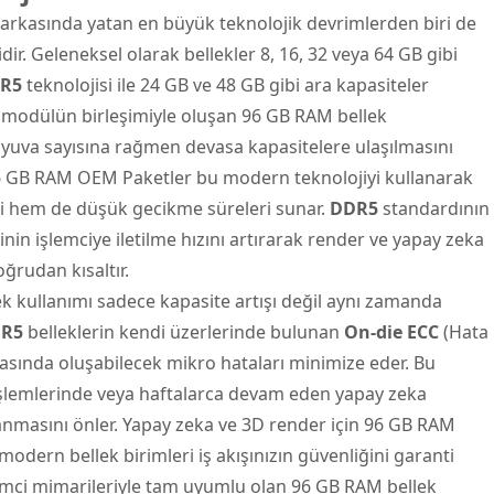
 arkasında yatan en büyük teknolojik devrimlerden biri de
idir. Geleneksel olarak bellekler 8, 16, 32 veya 64 GB gibi
R5
teknolojisi ile 24 GB ve 48 GB gibi ara kapasiteler
B modülün birleşimiyle oluşan 96 GB RAM bellek
ı yuva sayısına rağmen devasa kapasitelere ulaşılmasını
 96 GB RAM OEM Paketler bu modern teknolojiyi kullanarak
ği hem de düşük gecikme süreleri sunar.
DDR5
standardının
in işlemciye iletilme hızını artırarak render ve yapay zeka
ğrudan kısaltır.
k kullanımı sadece kapasite artışı değil aynı zamanda
R5
belleklerin kendi üzerlerinde bulunan
On-die ECC
(Hata
rasında oluşabilecek mikro hataları minimize eder. Bu
işlemlerinde veya haftalarca devam eden yapay zeka
anmasını önler. Yapay zeka ve 3D render için 96 GB RAM
odern bellek birimleri iş akışınızın güvenliğini garanti
emci mimarileriyle tam uyumlu olan 96 GB RAM bellek