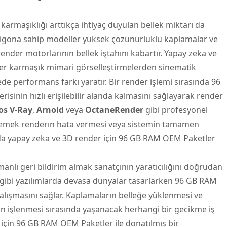
armaşıklığı arttıkça ihtiyaç duyulan bellek miktarı da
oligona sahip modeller yüksek çözünürlüklü kaplamalar ve
nder motorlarının bellek iştahını kabartır. Yapay zeka ve
er karmaşık mimari görselleştirmelerden sinematik
e performans farkı yaratır. Bir render işlemi sırasında 96
isinin hızlı erişilebilir alanda kalmasını sağlayarak render
os V-Ray
,
Arnold
veya
OctaneRender
gibi profesyonel
ı demek renderın hata vermesi veya sistemin tamamen
da yapay zeka ve 3D render için 96 GB RAM OEM Paketler
lı geri bildirim almak sanatçının yaratıcılığını doğrudan
gibi yazılımlarda devasa dünyalar tasarlarken 96 GB RAM
alışmasını sağlar. Kaplamaların belleğe yüklenmesi ve
ın işlenmesi sırasında yaşanacak herhangi bir gecikme iş
 için 96 GB RAM OEM Paketler ile donatılmış bir