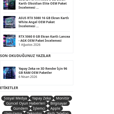
Kartlı Obsidian Elite OEM Paket
İncelemesi
1 Ağustos 2026
ASUS RTX 5080 16 GB Ekran Kartlı
White Angel OEM Paket
İncelemesi
1 Ağustos 2026
RTX 5060 8 GB Ekran Kartlı Lancea
- AGK OEM Paket İncelemesi
1 Ağustos 2026
SON OKUDUĞUNUZ YAZILAR
Yapay Zeka ve 3D Render İçin 96
GB RAM OEM Paketler
6 Nisan 2026
ETIKETLER
Sosyal Medya
Yapay Zeka
Monitör
Güncel Oyun Haberleri
Bilgisayar
Gündem
İşlemci
Apple
Uygulama
Teknoloji
Akıllı Telefon