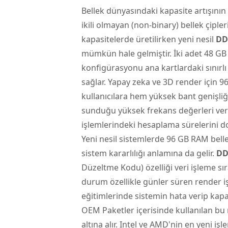
Bellek dünyasındaki kapasite artışının
ikili olmayan (non-binary) bellek çipler
kapasitelerde üretilirken yeni nesil
DD
mümkün hale gelmiştir. İki adet 48 G
konfigürasyonu ana kartlardaki sınırl
sağlar. Yapay zeka ve 3D render için
kullanıcılara hem yüksek bant genişli
sunduğu yüksek frekans değerleri verin
işlemlerindeki hesaplama sürelerini do
Yeni nesil sistemlerde 96 GB RAM belle
sistem kararlılığı anlamına da gelir.
DD
Düzeltme Kodu) özelliği veri işleme sı
durum özellikle günler süren render 
eğitimlerinde sistemin hata verip kap
OEM Paketler içerisinde kullanılan bu m
altına alır.
Intel
ve AMD'nin en yeni işl