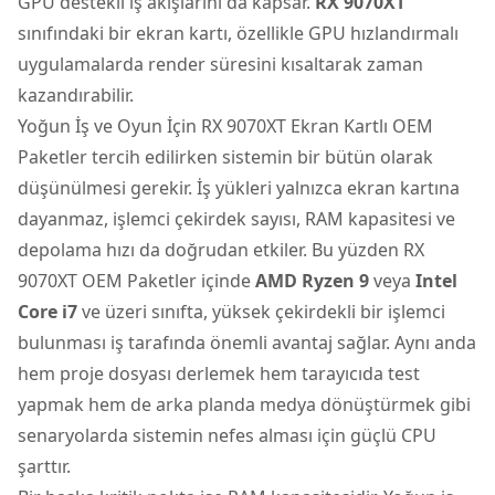
GPU destekli iş akışlarını da kapsar.
RX 9070XT
sınıfındaki bir ekran kartı, özellikle GPU hızlandırmalı
uygulamalarda render süresini kısaltarak zaman
kazandırabilir.
Yoğun İş ve Oyun İçin RX 9070XT Ekran Kartlı OEM
Paketler tercih edilirken sistemin bir bütün olarak
düşünülmesi gerekir. İş yükleri yalnızca ekran kartına
dayanmaz, işlemci çekirdek sayısı, RAM kapasitesi ve
depolama hızı da doğrudan etkiler. Bu yüzden RX
9070XT OEM Paketler içinde
AMD Ryzen 9
veya
Intel
Core i7
ve üzeri sınıfta, yüksek çekirdekli bir işlemci
bulunması iş tarafında önemli avantaj sağlar. Aynı anda
hem proje dosyası derlemek hem tarayıcıda test
yapmak hem de arka planda medya dönüştürmek gibi
senaryolarda sistemin nefes alması için güçlü CPU
şarttır.