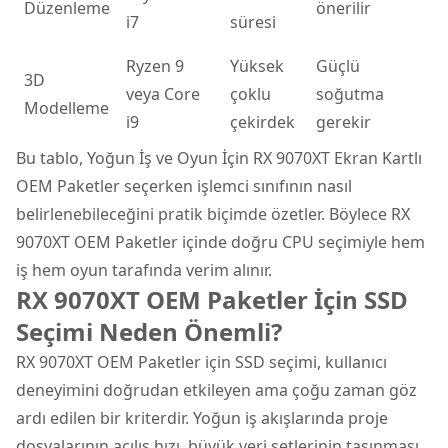
Düzenleme
önerilir
i7
süresi
Ryzen 9
Yüksek
Güçlü
3D
veya Core
çoklu
soğutma
Modelleme
i9
çekirdek
gerekir
Bu tablo, Yoğun İş ve Oyun İçin RX 9070XT Ekran Kartlı
OEM Paketler seçerken işlemci sınıfının nasıl
belirlenebileceğini pratik biçimde özetler. Böylece RX
9070XT OEM Paketler içinde doğru CPU seçimiyle hem
iş hem oyun tarafında verim alınır.
RX 9070XT OEM Paketler İçin SSD
Seçimi Neden Önemli?
RX 9070XT OEM Paketler için SSD seçimi, kullanıcı
deneyimini doğrudan etkileyen ama çoğu zaman göz
ardı edilen bir kriterdir. Yoğun iş akışlarında proje
dosyalarının açılış hızı, büyük veri setlerinin taşınması