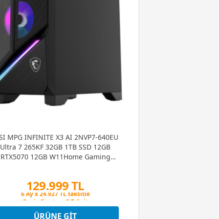
I MPG INFINITE X3 AI 2NVP7-640EU
Ultra 7 265KF 32GB 1TB SSD 12GB
RTX5070 12GB W11Home Gaming
Masaüstü PC
129.999 TL
Peşin Fiyatına 3 Taksit
6 Ay x 24.927 TL taksitle
Peşin Fiyatına 3 Taksit
ÜRÜNE GIT