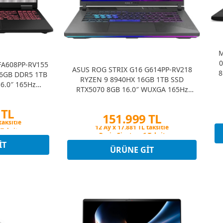
M
0
FA608PP-RV155
ASUS ROG STRIX G16 G614PP-RV218
8
16GB DDR5 1TB
RYZEN 9 8940HX 16GB 1TB SSD
6.0″ 165Hz
RTX5070 8GB 16.0″ WUXGA 165Hz
Notebook
FREEDOS GAMING NOTEBOOK
 TL
151.999 TL
 Taksit
Peşin Fiyatına 6 Taksit
taksitle
12 Ay x 17.881 TL taksitle
 Taksit
IT
Peşin Fiyatına 6 Taksit
ÜRÜNE GIT