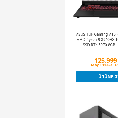
ASUS TUF Gaming A16 
AMD Ryzen 9 8940HX 
SSD RTX 5070 8GB 1
FreeDOS Gaming 
125.999
Peşin Fiyatına 6
12 Ay x 14.822 TL 
Peşin Fiyatına 6
ÜRÜNE G