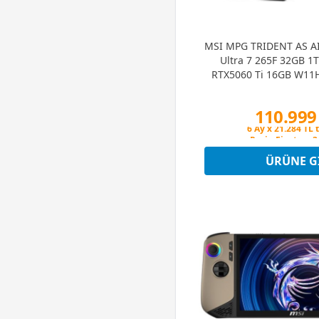
MSI MPG TRIDENT AS A
Ultra 7 265F 32GB 1
RTX5060 Ti 16GB W1
Masaüstü 
110.999
Peşin Fiyatına 3
6 Ay x 21.284 TL 
Peşin Fiyatına 3
ÜRÜNE G