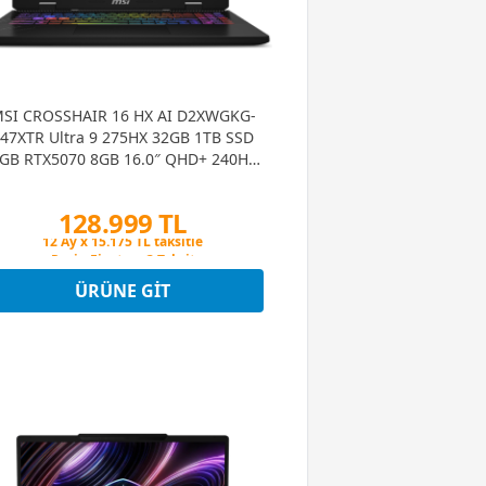
SI CROSSHAIR 16 HX AI D2XWGKG-
47XTR Ultra 9 275HX 32GB 1TB SSD
GB RTX5070 8GB 16.0″ QHD+ 240Hz
FreeDOS Gaming Notebook
128.999 TL
Peşin Fiyatına 3 Taksit
12 Ay x 15.175 TL taksitle
Peşin Fiyatına 3 Taksit
ÜRÜNE GIT