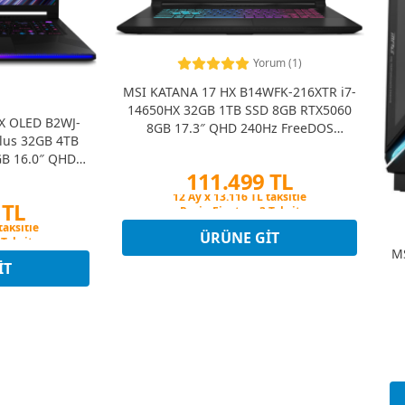
Yorum (1)
MSI KATANA 17 HX B14WFK-216XTR i7-
14650HX 32GB 1TB SSD 8GB RTX5060
X OLED B2WJ-
8GB 17.3″ QHD 240Hz FreeDOS
Plus 32GB 4TB
Gaming Notebook
B 16.0″ QHD+
111.499 TL
ng Notebook
Peşin Fiyatına 3 Taksit
 TL
12 Ay x 13.116 TL taksitle
Peşin Fiyatına 3 Taksit
 Taksit
ÜRÜNE GIT
taksitle
MS
 Taksit
IT