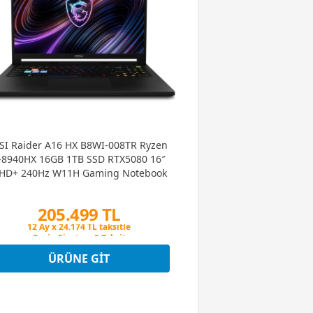
SI Raider A16 HX B8WI-008TR Ryzen
-8940HX 16GB 1TB SSD RTX5080 16″
HD+ 240Hz W11H Gaming Notebook
205.499 TL
Peşin Fiyatına 3 Taksit
12 Ay x 24.174 TL taksitle
Peşin Fiyatına 3 Taksit
ÜRÜNE GIT