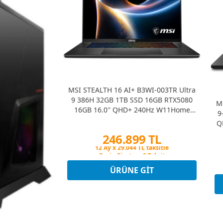
MSI STEALTH 16 AI+ B3WI-003TR Ultra
9 386H 32GB 1TB SSD 16GB RTX5080
M
16GB 16.0″ QHD+ 240Hz W11Home
9
Gaming Notebook
Q
246.899 TL
Peşin Fiyatına 3 Taksit
12 Ay x 29.044 TL taksitle
Peşin Fiyatına 3 Taksit
ÜRÜNE GIT