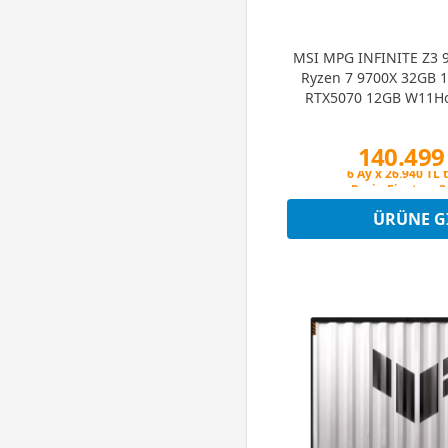
MSI MPG INFINITE Z3 
Ryzen 7 9700X 32GB 
RTX5070 12GB W11H
Masaüstü 
140.499
Peşin Fiyatına 3
6 Ay x 26.940 TL 
Peşin Fiyatına 3
ÜRÜNE G