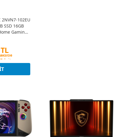
I 2NVN7-102EU
TB SSD 16GB
1Home Gaming
PC
 TL
 Taksit
taksitle
 Taksit
IT