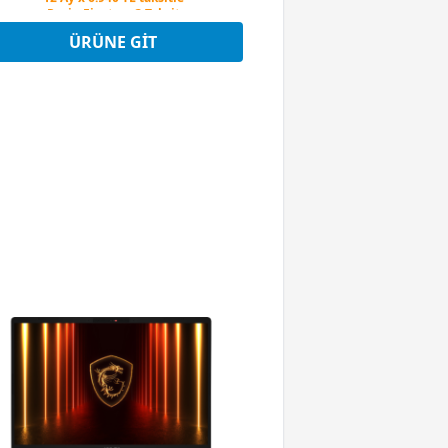
Peşin Fiyatına 3 Taksit
12 Ay x 6.940 TL taksitle
Peşin Fiyatına 3 Taksit
ÜRÜNE GIT