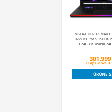
MSI RAIDER 16 MAX H
022TR Ultra 9 290HX 
SSD 24GB RTX5090 24G
240Hz W11Home Gami
301.999
Peşin Fiyatına 3
12 Ay x 35.526 TL 
Peşin Fiyatına 3
ÜRÜNE G