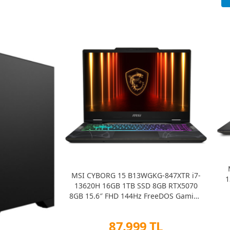
MSI CYBORG 15 B13WGKG-847XTR i7-
1
13620H 16GB 1TB SSD 8GB RTX5070
8GB 15.6″ FHD 144Hz FreeDOS Gaming
Notebook
87.999 TL